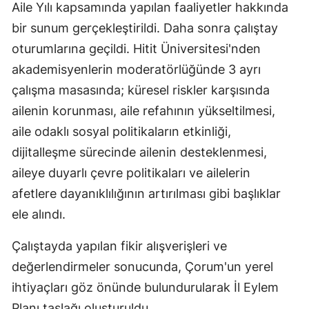
Aile Yılı kapsamında yapılan faaliyetler hakkında
Mersin
bir sunum gerçekleştirildi. Daha sonra çalıştay
İstanbul
oturumlarına geçildi. Hitit Üniversitesi'nden
akademisyenlerin moderatörlüğünde 3 ayrı
İzmir
çalışma masasında; küresel riskler karşısında
Kars
ailenin korunması, aile refahının yükseltilmesi,
aile odaklı sosyal politikaların etkinliği,
Kastamonu
dijitalleşme sürecinde ailenin desteklenmesi,
Kayseri
aileye duyarlı çevre politikaları ve ailelerin
Kırklareli
afetlere dayanıklılığının artırılması gibi başlıklar
ele alındı.
Kırşehir
Çalıştayda yapılan fikir alışverişleri ve
Kocaeli
değerlendirmeler sonucunda, Çorum'un yerel
Konya
ihtiyaçları göz önünde bulundurularak İl Eylem
Kütahya
Planı taslağı oluşturuldu.