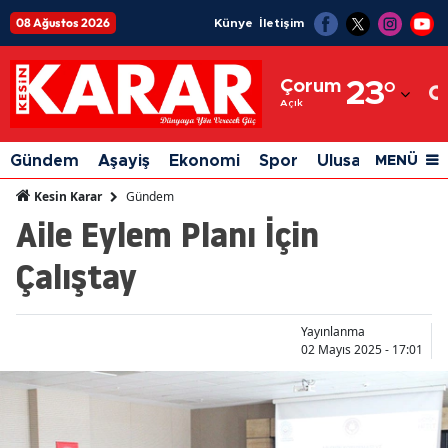
08 Ağustos 2026
Künye
İletişim
Adana
Çorum
23
°
Adıyaman
Açık
Afyonkarahisar
Gündem
Aşayiş
Ekonomi
Spor
Ulusal
Siyaset
MENÜ
Ağrı
Gündem
Kesin Karar
Aile Eylem Planı İçin
Amasya
Çalıştay
Ankara
Antalya
Yayınlanma
Artvin
02 Mayıs 2025 - 17:01
Aydın
Balıkesir