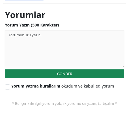
Samsun
Yorumlar
Siirt
Yorum Yazın (500 Karakter)
Sinop
Sivas
Tekirdağ
Tokat
GÖNDER
Trabzon
Yorum yazma kurallarını
okudum ve kabul ediyorum
Tunceli
* Bu içerik ile ilgili yorum yok, ilk yorumu siz yazın, tartışalım *
Şanlıurfa
Uşak
Van