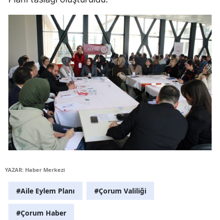
Malatya
Manisa
Kahramanmaraş
Mardin
Muğla
Muş
Nevşehir
Niğde
YAZAR: Haber Merkezi
Ordu
#Aile Eylem Planı
#Çorum Valiliği
Rize
#Çorum Haber
Sakarya