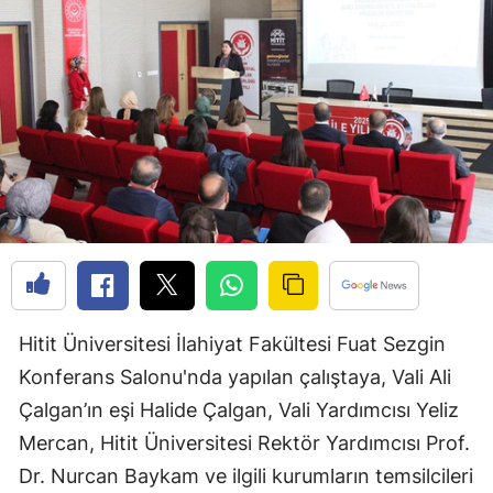
Bilecik
Bingöl
Bitlis
Bolu
Burdur
Bursa
Çanakkale
Çankırı
Hitit Üniversitesi İlahiyat Fakültesi Fuat Sezgin
Konferans Salonu'nda yapılan çalıştaya, Vali Ali
Çorum
Çalgan’ın eşi Halide Çalgan, Vali Yardımcısı Yeliz
Denizli
Mercan, Hitit Üniversitesi Rektör Yardımcısı Prof.
Diyarbakır
Dr. Nurcan Baykam ve ilgili kurumların temsilcileri