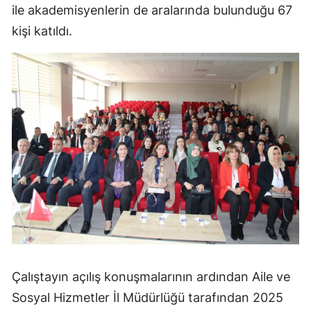
ile akademisyenlerin de aralarında bulunduğu 67
Edirne
kişi katıldı.
Elazığ
Erzincan
Erzurum
Eskişehir
Gaziantep
Giresun
Gümüşhane
Hakkari
Hatay
Çalıştayın açılış konuşmalarının ardından Aile ve
Sosyal Hizmetler İl Müdürlüğü tarafından 2025
Isparta