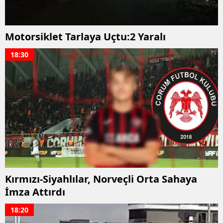
Bilecik
Bingöl
Motorsiklet Tarlaya Uçtu:2 Yaralı
Bitlis
18:30
Bolu
Burdur
Bursa
Çanakkale
Çankırı
Çorum
Kırmızı-Siyahlılar, Norveçli Orta Sahaya
İmza Attırdı
Denizli
18:20
Diyarbakır