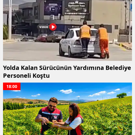
Edirne
Elazığ
Erzincan
Erzurum
Eskişehir
Yolda Kalan Sürücünün Yardımına Belediye
Gaziantep
Personeli Koştu
Giresun
18:00
Gümüşhane
Hakkari
Hatay
Isparta