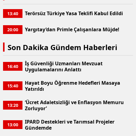
Yozgat
Terörsüz Türkiye Yasa Teklifi Kabul Edildi
13:40
Zonguldak
Yargıtay’dan Primle Çalışanlara Müjde!
20:00
Aksaray
Son Dakika Gündem Haberleri
Bayburt
Karaman
İş Güvenliği Uzmanları Mevzuat
16:40
Uygulamalarını Anlattı
Kırıkkale
Hayat Boyu Öğrenme Hedefleri Masaya
Batman
15:40
Yatırıldı
Şırnak
‘Ücret Adaletsizliği ve Enflasyon Memuru
13:20
Zorluyor’
Bartın
IPARD Destekleri ve Tarımsal Projeler
Ardahan
13:00
Gündemde
Iğdır