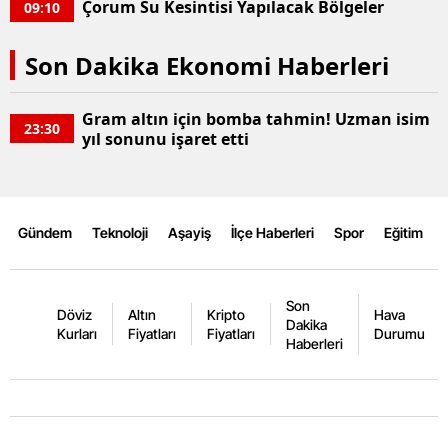
Çorum Su Kesintisi Yapılacak Bölgeler
09:10
Son Dakika Ekonomi Haberleri
Gram altın için bomba tahmin! Uzman isim
23:30
yıl sonunu işaret etti
Gündem
Teknoloji
Aşayiş
İlçe Haberleri
Spor
Eğitim
Son
Döviz
Altın
Kripto
Hava
Dakika
Kurları
Fiyatları
Fiyatları
Durumu
Haberleri