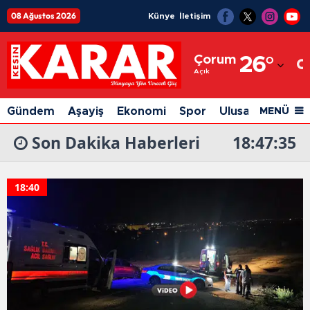
08 Ağustos 2026
Künye
İletişim
Adana
Çorum
26
°
Adıyaman
Açık
Afyonkarahisar
Gündem
Aşayiş
Ekonomi
Spor
Ulusal
Siyaset
MENÜ
Ağrı
Son Dakika Haberleri
18:47:35
Amasya
Ankara
18:40
Antalya
Artvin
Aydın
Balıkesir