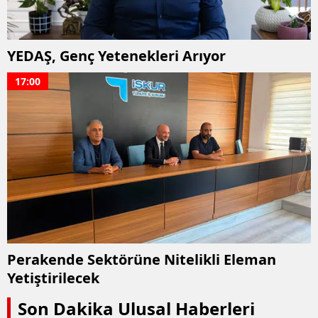
Samsun
Siirt
YEDAŞ, Genç Yetenekleri Arıyor
17:00
Sinop
Sivas
Tekirdağ
Tokat
Trabzon
Tunceli
Perakende Sektörüne Nitelikli Eleman
Şanlıurfa
Yetiştirilecek
Uşak
Son Dakika Ulusal Haberleri
Van