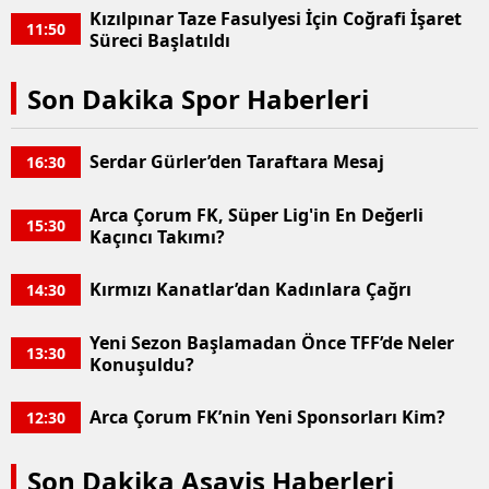
Kızılpınar Taze Fasulyesi İçin Coğrafi İşaret
11:50
Süreci Başlatıldı
Yalova
Karabük
Son Dakika Spor Haberleri
Kilis
Serdar Gürler’den Taraftara Mesaj
16:30
Osmaniye
Arca Çorum FK, Süper Lig'in En Değerli
Düzce
15:30
Kaçıncı Takımı?
Kırmızı Kanatlar’dan Kadınlara Çağrı
14:30
Yeni Sezon Başlamadan Önce TFF’de Neler
13:30
Konuşuldu?
Arca Çorum FK’nin Yeni Sponsorları Kim?
12:30
Son Dakika Asayiş Haberleri