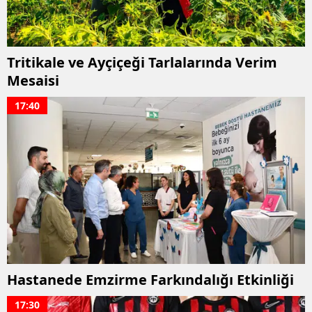
Mersin
İstanbul
Tritikale ve Ayçiçeği Tarlalarında Verim
İzmir
Mesaisi
Kars
17:40
Kastamonu
Kayseri
Kırklareli
Kırşehir
Kocaeli
Konya
Hastanede Emzirme Farkındalığı Etkinliği
Kütahya
17:30