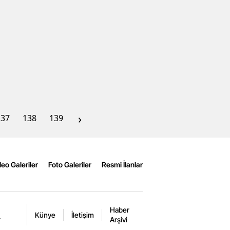
›
137
138
139
eo Galeriler
Foto Galeriler
Resmi İlanlar
Haber
Künye
İletişim
r
Arşivi