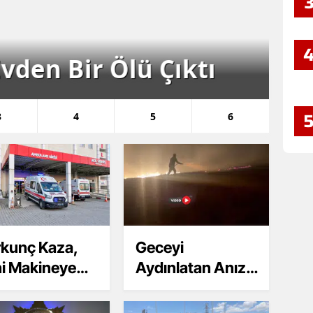
Bilecik
Ul
Bingöl
Ölü Çıktı
K
Bitlis
Bolu
3
4
5
6
Burdur
Bursa
Çanakkale
Çankırı
Çorum
rkunç Kaza,
Geceyi
ni Makineye
Aydınlatan Anız
Denizli
tırdı
Yangını Korkuttu
Diyarbakır