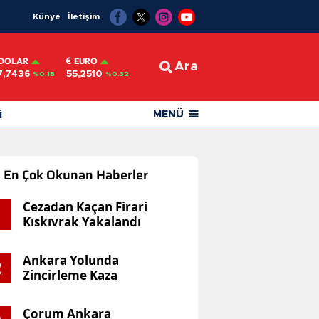
Künye
İletişim
DOLAR
EURO
Ara
7,7436
55,2510
%0.18
%0.32
i
MENÜ
En Çok Okunan Haberler
Cezadan Kaçan Firari
Kıskıvrak Yakalandı
Ankara Yolunda
2
Zincirleme Kaza
Çorum Ankara