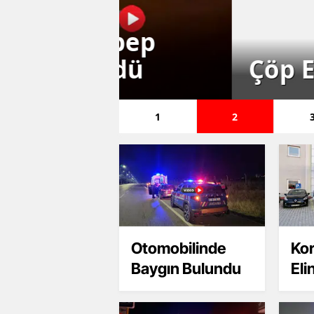
ebep
ndü
Çöp Evden Bir 
1
2
Otomobilinde
Ko
Baygın Bulundu
Eli
Kap