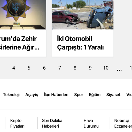
Edirne
Elazığ
Erzincan
rum'da Zehir
İki Otomobil
Erzurum
irlerine Ağır
Çarpıştı: 1 Yaralı
rbe
Eskişehir
...
4
5
6
7
8
9
10
Gaziantep
Giresun
Gümüşhane
Teknoloji
Aşayiş
İlçe Haberleri
Spor
Eğitim
Siyaset
Vid
Hakkari
Hatay
Kripto
Son Dakika
Hava
Nöbetçi
Fiyatları
Haberleri
Durumu
Eczanele
Isparta