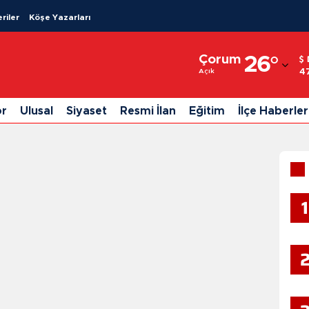
riler
Köşe Yazarları
Adana
Çorum
26
°
Adıyaman
4
Açık
Afyonkarahisar
or
Ulusal
Siyaset
Resmi İlan
Eğitim
İlçe Haberler
Ağrı
Amasya
Ankara
1
Antalya
Artvin
Aydın
Balıkesir