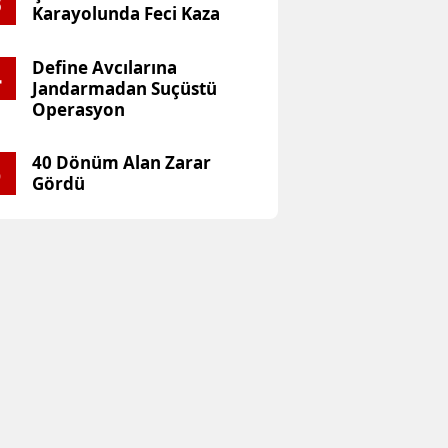
3
Karayolunda Feci Kaza
ukavak’taki Korkutan Ka
Define Avcılarına
4
ameralarda!
Jandarmadan Suçüstü
Operasyon
40 Dönüm Alan Zarar
5
Gördü