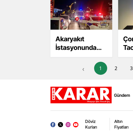
Akaryakıt
Ço
İstasyonunda
Tac
Kaza, O Anlar
Da
Kamerada
‹
1
2
3
Gündem
Döviz
Altın
Kurları
Fiyatları