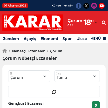
07 Ağustos 2026
Künye
İletişim
Adana
Çorum
18
°
Adıyaman
Açık
Afyonkarahisar
Gündem
Aşayiş
Ekonomi
Spor
Ulusal
Siyaset
MENÜ
Ağrı
/
Nöbetçi Eczaneler
/
Çorum
Amasya
Çorum Nöbetçi Eczaneler
Ankara
Antalya
İl
İlçe
Artvin
Aydın
Gençkurt Eczanesi
Balıkesir