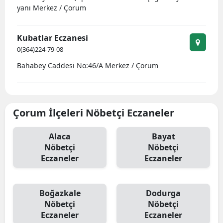
yanı Merkez / Çorum
Samsun
Siirt
Kubatlar Eczanesi
0(364)224-79-08
Sinop
Bahabey Caddesi No:46/A Merkez / Çorum
Sivas
Tekirdağ
Çorum İlçeleri Nöbetçi Eczaneler
Tokat
Alaca
Bayat
Trabzon
Nöbetçi
Nöbetçi
Eczaneler
Eczaneler
Tunceli
Şanlıurfa
Boğazkale
Dodurga
Uşak
Nöbetçi
Nöbetçi
Eczaneler
Eczaneler
Van