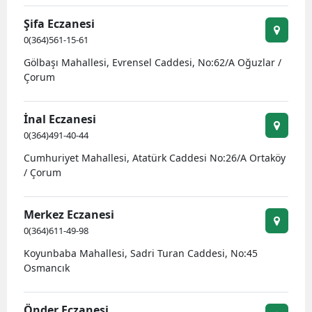
Mersin
Şifa Eczanesi
0(364)561-15-61
İstanbul
Gölbaşı Mahallesi, Evrensel Caddesi, No:62/A Oğuzlar /
İzmir
Çorum
Kars
İnal Eczanesi
Kastamonu
0(364)491-40-44
Cumhuriyet Mahallesi, Atatürk Caddesi No:26/A Ortaköy
Kayseri
/ Çorum
Kırklareli
Merkez Eczanesi
Kırşehir
0(364)611-49-98
Kocaeli
Koyunbaba Mahallesi, Sadri Turan Caddesi, No:45
Osmancık
Konya
Kütahya
Önder Eczanesi