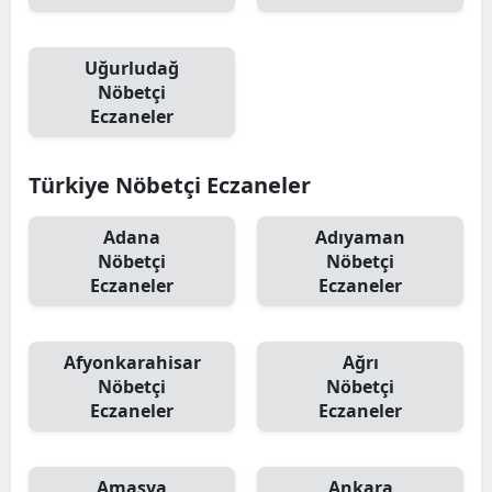
Yalova
Uğurludağ
Karabük
Nöbetçi
Eczaneler
Kilis
Osmaniye
Türkiye Nöbetçi Eczaneler
Düzce
Adana
Adıyaman
Nöbetçi
Nöbetçi
Eczaneler
Eczaneler
Afyonkarahisar
Ağrı
Nöbetçi
Nöbetçi
Eczaneler
Eczaneler
Amasya
Ankara