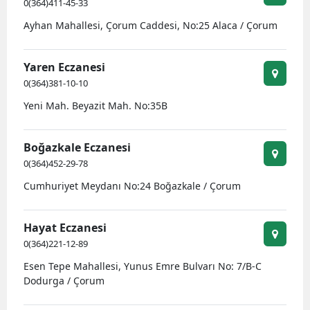
0(364)411-45-33
Bilecik
Ayhan Mahallesi, Çorum Caddesi, No:25 Alaca / Çorum
Bingöl
Yaren Eczanesi
Bitlis
0(364)381-10-10
Bolu
Yeni Mah. Beyazit Mah. No:35B
Burdur
Boğazkale Eczanesi
Bursa
0(364)452-29-78
Çanakkale
Cumhuriyet Meydanı No:24 Boğazkale / Çorum
Çankırı
Hayat Eczanesi
Çorum
0(364)221-12-89
Esen Tepe Mahallesi, Yunus Emre Bulvarı No: 7/B-C
Denizli
Dodurga / Çorum
Diyarbakır