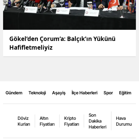
Gökel’den Çorum’a: Balçık’ın Yükünü
Hafifletmeliyiz
Gündem
Teknoloji
Aşayiş
İlçe Haberleri
Spor
Eğitim
Son
Döviz
Altın
Kripto
Hava
Dakika
Kurları
Fiyatları
Fiyatları
Durumu
Haberleri