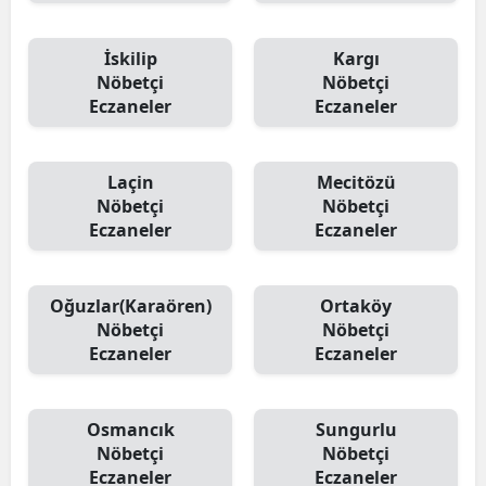
Yozgat
İskilip
Kargı
Nöbetçi
Nöbetçi
Zonguldak
Eczaneler
Eczaneler
Aksaray
Bayburt
Laçin
Mecitözü
Nöbetçi
Nöbetçi
Karaman
Eczaneler
Eczaneler
Kırıkkale
Oğuzlar(Karaören)
Ortaköy
Batman
Nöbetçi
Nöbetçi
Şırnak
Eczaneler
Eczaneler
Bartın
Osmancık
Sungurlu
Ardahan
Nöbetçi
Nöbetçi
Eczaneler
Eczaneler
Iğdır