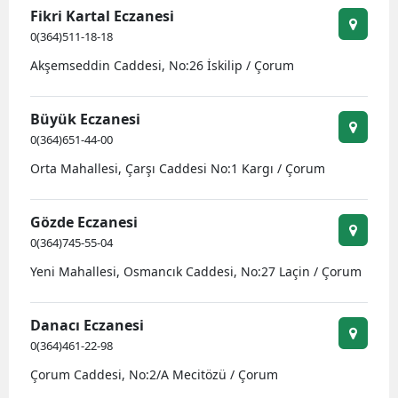
Fikri Kartal Eczanesi
Edirne
0(364)511-18-18
Elazığ
Akşemseddin Caddesi, No:26 İskilip / Çorum
Erzincan
Büyük Eczanesi
Erzurum
0(364)651-44-00
Eskişehir
Orta Mahallesi, Çarşı Caddesi No:1 Kargı / Çorum
Gaziantep
Gözde Eczanesi
Giresun
0(364)745-55-04
Yeni Mahallesi, Osmancık Caddesi, No:27 Laçin / Çorum
Gümüşhane
Hakkari
Danacı Eczanesi
0(364)461-22-98
Hatay
Çorum Caddesi, No:2/A Mecitözü / Çorum
Isparta