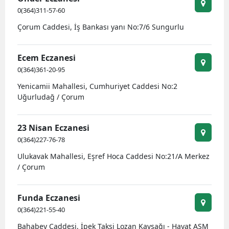
0(364)311-57-60
Malatya
Çorum Caddesi, İş Bankası yanı No:7/6 Sungurlu
Manisa
Ecem Eczanesi
Kahramanmaraş
0(364)361-20-95
Mardin
Yenicamii Mahallesi, Cumhuriyet Caddesi No:2
Uğurludağ / Çorum
Muğla
Muş
23 Nisan Eczanesi
0(364)227-76-78
Nevşehir
Ulukavak Mahallesi, Eşref Hoca Caddesi No:21/A Merkez
Niğde
/ Çorum
Ordu
Funda Eczanesi
Rize
0(364)221-55-40
Sakarya
Bahabey Caddesi, İpek Taksi Lozan Kavşağı - Hayat ASM