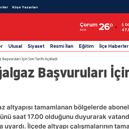
riler
Köşe Yazarları
Adana
Çorum
26
°
D
Adıyaman
47,
Açık
Afyonkarahisar
or
Ulusal
Siyaset
Resmi İlan
Eğitim
İlçe Haberler
Ağrı
 Başvuruları İçin Son Tarihi Açıkladı
Amasya
algaz Başvuruları İçi
Ankara
Antalya
Artvin
z altyapısı tamamlanan bölgelerde abonelik
Aydın
günü saat 17.00 olduğunu duyurarak vatand
Balıkesir
uyardı. İlçede altyapı çalışmalarının tam