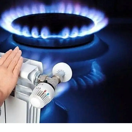
Mersin
İstanbul
İzmir
Kars
Kastamonu
Kayseri
Kırklareli
Kırşehir
Kocaeli
Konya
Kütahya