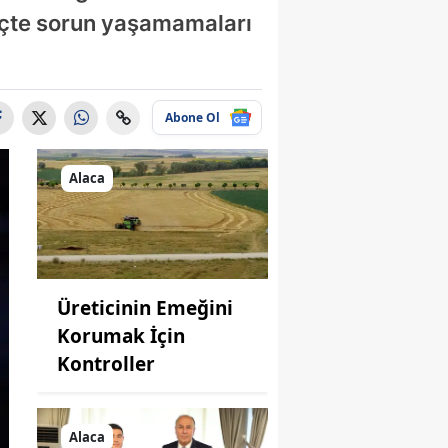
eçte sorun yaşamamaları
Abone Ol
Alaca
Üreticinin Emeğini
Korumak İçin
Kontroller
Alaca