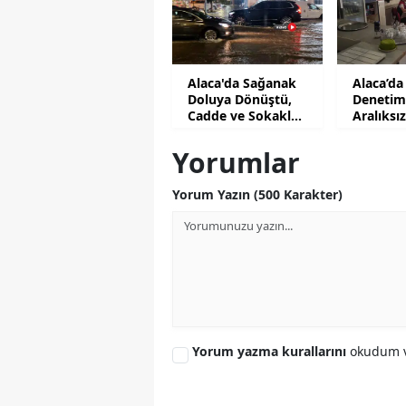
Alaca'da Sağanak
Alaca’da
Doluya Dönüştü,
Denetim
Cadde ve Sokaklar
Aralıks
Beyaza Büründü
Ediyor
Yorumlar
Yorum Yazın (500 Karakter)
Yorum yazma kurallarını
okudum v