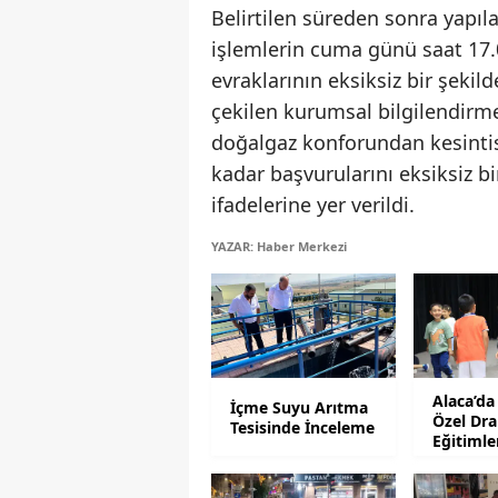
Belirtilen süreden sonra yapıl
işlemlerin cuma günü saat 17.00
evraklarının eksiksiz bir şeki
çekilen kurumsal bilgilendir
doğalgaz konforundan kesintisi
kadar başvurularını eksiksiz 
ifadelerine yer verildi.
YAZAR: Haber Merkezi
Alaca’da
İçme Suyu Arıtma
Özel Dr
Tesisinde İnceleme
Eğitimle