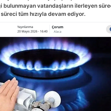
i bulunmayan vatandaşların ilerleyen sür
Bilecik
 süreci tüm hızıyla devam ediyor.
Bingöl
Bitlis
Çorum
Yayınlanma
20 Mayıs 2026 - 16:40
Alaca
Bolu
Burdur
Bursa
Çanakkale
Çankırı
Çorum
Denizli
Diyarbakır