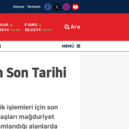
Künye
İletişim
OLAR
EURO
Ara
5974
55,0274
%0.06
%0.02
i
MENÜ
n Son Tarihi
 işlemleri için son
aşları mağduriyet
amlandığı alanlarda