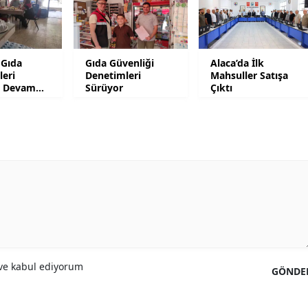
Samsun
Siirt
 Gıda
Gıda Güvenliği
Alaca’da İlk
leri
Denetimleri
Mahsuller Satışa
Sinop
ız Devam
Sürüyor
Çıktı
Sivas
Tekirdağ
Tokat
Trabzon
Tunceli
Şanlıurfa
e kabul ediyorum
GÖNDE
Uşak
Van