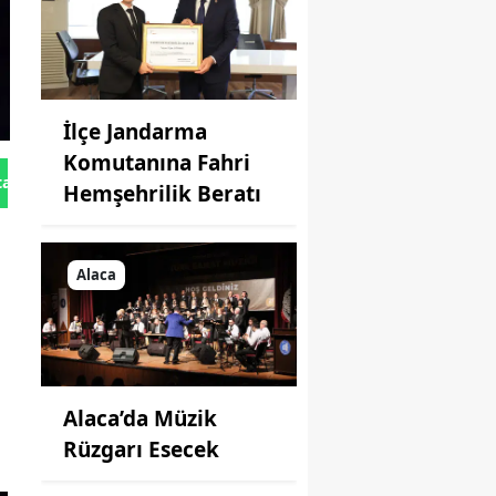
İlçe Jandarma
Komutanına Fahri
tan Gönder
Hemşehrilik Beratı
Alaca
Alaca’da Müzik
n
Rüzgarı Esecek