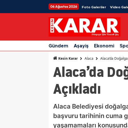
06 Ağustos 2026
Foto Galeriler
Video Gale
Gündem
Aşayiş
Ekonomi
Sp
Alaca
Alaca’da Doğalgaz
Kesin Karar
Alaca’da Doğ
Açıkladı
Alaca Belediyesi doğalga
başvuru tarihinin cuma 
yaşamamaları konusunda 