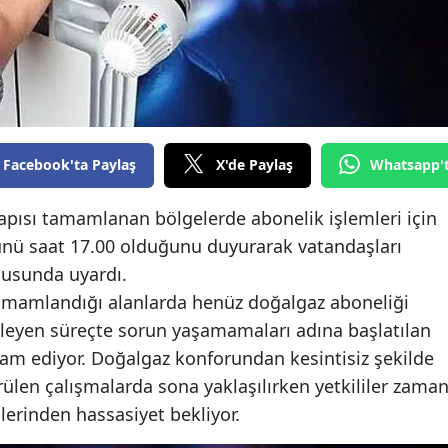
Edirne
Elazığ
Erzincan
Erzurum
Facebook'ta Paylaş
X'de Paylaş
Whatsapp'
Eskişehir
apısı tamamlanan bölgelerde abonelik işlemleri için
Gaziantep
ünü saat 17.00 olduğunu duyurarak vatandaşları
Giresun
usunda uyardı.
 tamamlandığı alanlarda henüz doğalgaz aboneliği
Gümüşhane
leyen süreçte sorun yaşamamaları adına başlatılan
Hakkari
vam ediyor. Doğalgaz konforundan kesintisiz şekilde
ülen çalışmalarda sona yaklaşılırken yetkililer zama
Hatay
erinden hassasiyet bekliyor.
Isparta