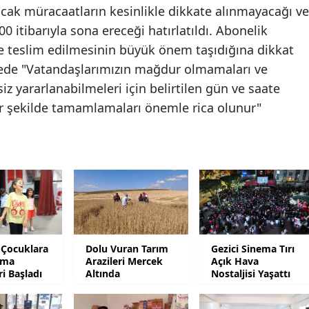
acak müracaatların kesinlikle dikkate alınmayacağı ve
Malatya
 itibarıyla sona ereceği hatırlatıldı. Abonelik
lde teslim edilmesinin büyük önem taşıdığına dikkat
Manisa
mede "Vatandaşlarımızın mağdur olmamaları ve
Kahramanmaraş
z yararlanabilmeleri için belirtilen gün ve saate
Mardin
bir şekilde tamamlamaları önemle rica olunur"
Muğla
Muş
Nevşehir
Niğde
Ordu
 Çocuklara
Dolu Vuran Tarım
Gezici Sinema Tırı
ama
Arazileri Mercek
Açık Hava
ri Başladı
Altında
Nostaljisi Yaşattı
Rize
Sakarya