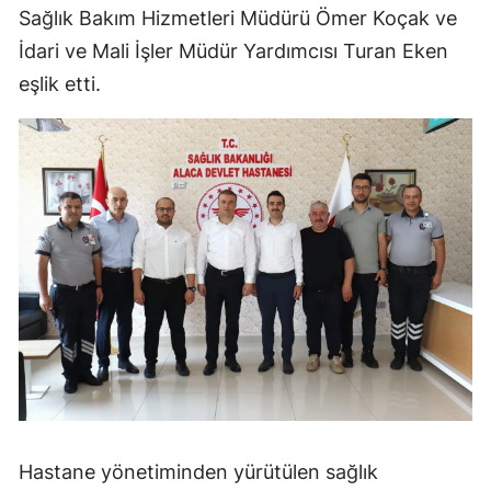
Sağlık Bakım Hizmetleri Müdürü Ömer Koçak ve
Mersin
İdari ve Mali İşler Müdür Yardımcısı Turan Eken
İstanbul
eşlik etti.
İzmir
Kars
Kastamonu
Kayseri
Kırklareli
Kırşehir
Kocaeli
Konya
Hastane yönetiminden yürütülen sağlık
Kütahya