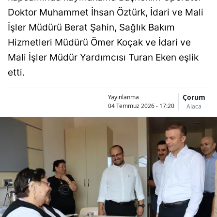
Bilecik
Doktor Muhammet İhsan Öztürk, İdari ve Mali
İşler Müdürü Berat Şahin, Sağlık Bakım
Bingöl
Hizmetleri Müdürü Ömer Koçak ve İdari ve
Bitlis
Mali İşler Müdür Yardımcısı Turan Eken eşlik
Bolu
etti.
Burdur
Çorum
Yayınlanma
04 Temmuz 2026 - 17:20
Alaca
Bursa
Çanakkale
Çankırı
Çorum
Denizli
Diyarbakır