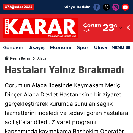
07 Ağustos 2026
Künye
İletişim
Adana
Çorum
23
°
Adıyaman
Açık
Afyonkarahisar
Gündem
Aşayiş
Ekonomi
Spor
Ulusal
Siyaset
MENÜ
Ağrı
Alaca
Kesin Karar
Hastaları Yalnız Bırakmadı
Amasya
Ankara
Çorum'un Alaca ilçesinde Kaymakam Meriç
Antalya
Dinçer Alaca Devlet Hastanesine bir ziyaret
Artvin
gerçekleştirerek kurumda sunulan sağlık
hizmetlerini inceledi ve tedavi gören hastalara
Aydın
acil şifalar diledi. Ziyaret programı
Balıkesir
kapsamında kaymakama Başhekim Operatör