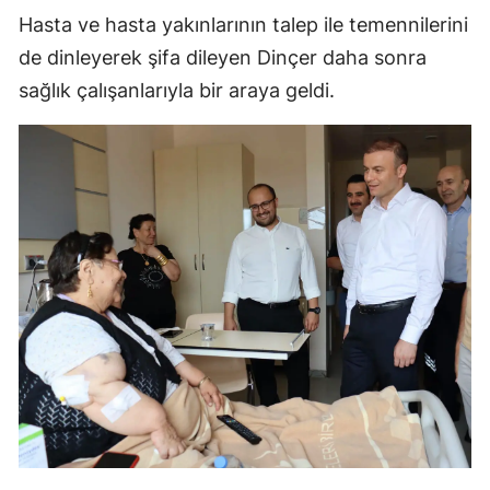
Hasta ve hasta yakınlarının talep ile temennilerini
Yozgat
de dinleyerek şifa dileyen Dinçer daha sonra
Zonguldak
sağlık çalışanlarıyla bir araya geldi.
Aksaray
Bayburt
Karaman
Kırıkkale
Batman
Şırnak
Bartın
Ardahan
Iğdır