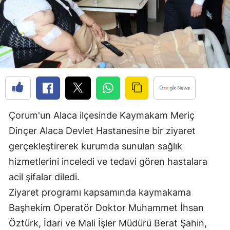
Edirne
Elazığ
Erzincan
Erzurum
Eskişehir
Çorum'un Alaca ilçesinde Kaymakam Meriç
Gaziantep
Dinçer Alaca Devlet Hastanesine bir ziyaret
Giresun
gerçekleştirerek kurumda sunulan sağlık
Gümüşhane
hizmetlerini inceledi ve tedavi gören hastalara
acil şifalar diledi.
Hakkari
Ziyaret programı kapsamında kaymakama
Hatay
Başhekim Operatör Doktor Muhammet İhsan
Öztürk, İdari ve Mali İşler Müdürü Berat Şahin,
Isparta