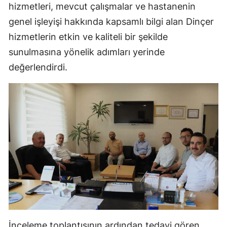
hizmetleri, mevcut çalışmalar ve hastanenin
Malatya
genel işleyişi hakkında kapsamlı bilgi alan Dinçer
hizmetlerin etkin ve kaliteli bir şekilde
Manisa
sunulmasına yönelik adımları yerinde
Kahramanmaraş
değerlendirdi.
Mardin
Muğla
Muş
Nevşehir
Niğde
Ordu
Rize
Sakarya
İnceleme toplantısının ardından tedavi gören