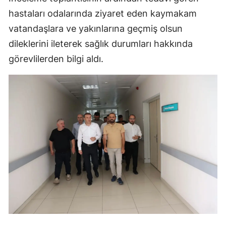
hastaları odalarında ziyaret eden kaymakam
Samsun
vatandaşlara ve yakınlarına geçmiş olsun
Siirt
dileklerini ileterek sağlık durumları hakkında
Sinop
görevlilerden bilgi aldı.
Sivas
Tekirdağ
Tokat
Trabzon
Tunceli
Şanlıurfa
Uşak
Van