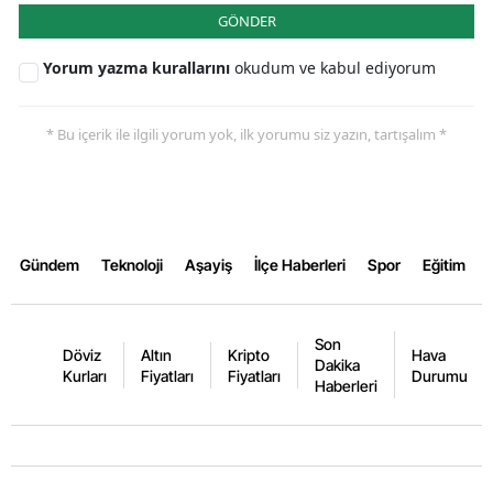
GÖNDER
Yorum yazma kurallarını
okudum ve kabul ediyorum
* Bu içerik ile ilgili yorum yok, ilk yorumu siz yazın, tartışalım *
Gündem
Teknoloji
Aşayiş
İlçe Haberleri
Spor
Eğitim
Son
Döviz
Altın
Kripto
Hava
Dakika
Kurları
Fiyatları
Fiyatları
Durumu
Haberleri