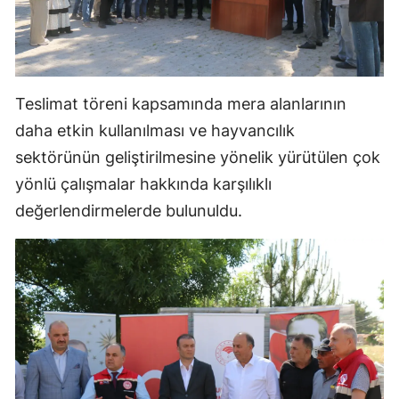
Samsun
Siirt
Teslimat töreni kapsamında mera alanlarının
Sinop
daha etkin kullanılması ve hayvancılık
Sivas
sektörünün geliştirilmesine yönelik yürütülen çok
Tekirdağ
yönlü çalışmalar hakkında karşılıklı
değerlendirmelerde bulunuldu.
Tokat
Trabzon
Tunceli
Şanlıurfa
Uşak
Van