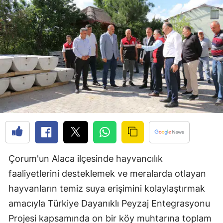
Edirne
Elazığ
Erzincan
Erzurum
Eskişehir
Gaziantep
Giresun
Gümüşhane
Çorum'un Alaca ilçesinde hayvancılık
faaliyetlerini desteklemek ve meralarda otlayan
Hakkari
hayvanların temiz suya erişimini kolaylaştırmak
Hatay
amacıyla Türkiye Dayanıklı Peyzaj Entegrasyonu
Isparta
Projesi kapsamında on bir köy muhtarına toplam