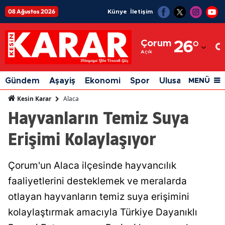
08 Ağustos 2026
Künye
İletişim
Adana
Çorum
26
°
Adıyaman
Açık
Afyonkarahisar
Gündem
Aşayiş
Ekonomi
Spor
Ulusal
Siyaset
MENÜ
Ağrı
Alaca
Kesin Karar
Hayvanların Temiz Suya
Amasya
Erişimi Kolaylaşıyor
Ankara
Antalya
Çorum'un Alaca ilçesinde hayvancılık
Artvin
faaliyetlerini desteklemek ve meralarda
Aydın
otlayan hayvanların temiz suya erişimini
kolaylaştırmak amacıyla Türkiye Dayanıklı
Balıkesir