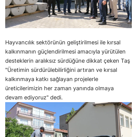
Yalova
Karabük
Kilis
Hayvancılık sektörünün geliştirilmesi ile kırsal
Osmaniye
kalkınmanın güçlendirilmesi amacıyla yürütülen
desteklerin aralıksız sürdüğüne dikkat çeken Taş
Düzce
"Üretimin sürdürülebilirliğini artıran ve kırsal
kalkınmaya katkı sağlayan projelerle
üreticilerimizin her zaman yanında olmaya
devam ediyoruz" dedi.