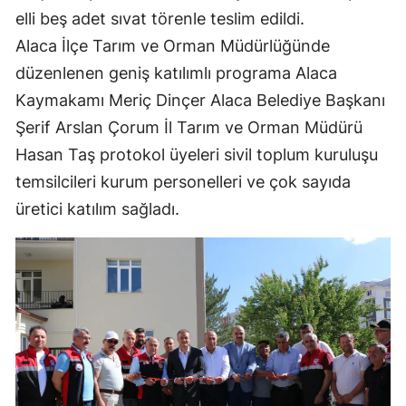
elli beş adet sıvat törenle teslim edildi.
Mersin
Alaca İlçe Tarım ve Orman Müdürlüğünde
İstanbul
düzenlenen geniş katılımlı programa Alaca
İzmir
Kaymakamı Meriç Dinçer Alaca Belediye Başkanı
Şerif Arslan Çorum İl Tarım ve Orman Müdürü
Kars
Hasan Taş protokol üyeleri sivil toplum kuruluşu
Kastamonu
temsilcileri kurum personelleri ve çok sayıda
üretici katılım sağladı.
Kayseri
Kırklareli
Kırşehir
Kocaeli
Konya
Kütahya