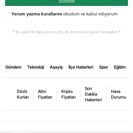
GÖNDER
Yorum yazma kurallarını
okudum ve kabul ediyorum
* Bu içerik ile ilgili yorum yok, ilk yorumu siz yazın, tartışalım *
Gündem
Teknoloji
Aşayiş
İlçe Haberleri
Spor
Eğitim
Son
Döviz
Altın
Kripto
Hava
Dakika
Kurları
Fiyatları
Fiyatları
Durumu
Haberleri