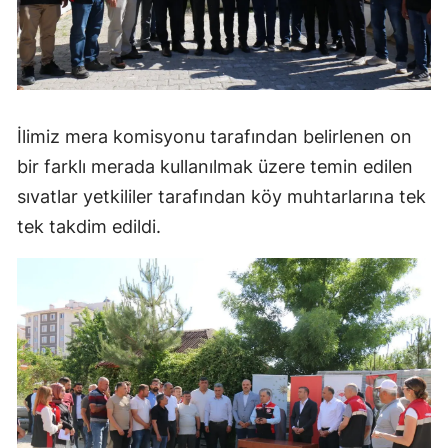
Malatya
Manisa
Kahramanmaraş
İlimiz mera komisyonu tarafından belirlenen on
Mardin
bir farklı merada kullanılmak üzere temin edilen
Muğla
sıvatlar yetkililer tarafından köy muhtarlarına tek
tek takdim edildi.
Muş
Nevşehir
Niğde
Ordu
Rize
Sakarya