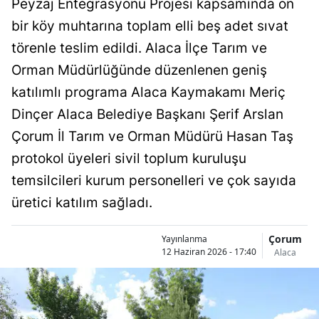
Peyzaj Entegrasyonu Projesi kapsamında on
Bilecik
bir köy muhtarına toplam elli beş adet sıvat
Bingöl
törenle teslim edildi. Alaca İlçe Tarım ve
Orman Müdürlüğünde düzenlenen geniş
Bitlis
katılımlı programa Alaca Kaymakamı Meriç
Bolu
Dinçer Alaca Belediye Başkanı Şerif Arslan
Burdur
Çorum İl Tarım ve Orman Müdürü Hasan Taş
protokol üyeleri sivil toplum kuruluşu
Bursa
temsilcileri kurum personelleri ve çok sayıda
Çanakkale
üretici katılım sağladı.
Çankırı
Çorum
Yayınlanma
Çorum
12 Haziran 2026 - 17:40
Alaca
Denizli
Diyarbakır