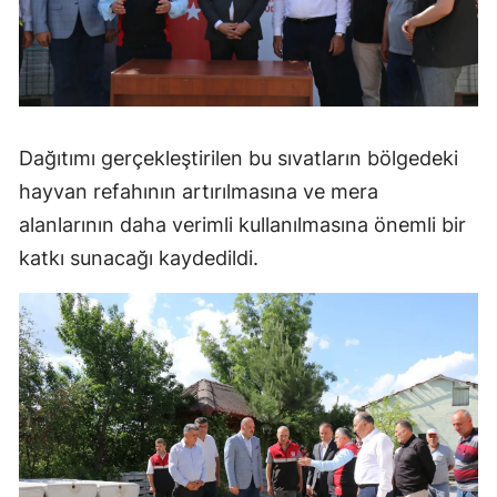
Yozgat
Zonguldak
Aksaray
Dağıtımı gerçekleştirilen bu sıvatların bölgedeki
Bayburt
hayvan refahının artırılmasına ve mera
Karaman
alanlarının daha verimli kullanılmasına önemli bir
katkı sunacağı kaydedildi.
Kırıkkale
Batman
Şırnak
Bartın
Ardahan
Iğdır