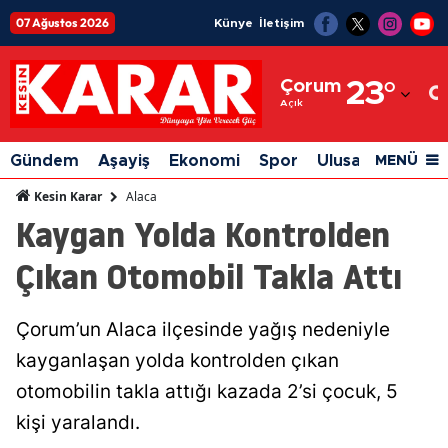
07 Ağustos 2026
Künye
İletişim
Adana
Çorum
23
°
Adıyaman
Açık
Afyonkarahisar
Gündem
Aşayiş
Ekonomi
Spor
Ulusal
Siyaset
MENÜ
Ağrı
Alaca
Kesin Karar
Kaygan Yolda Kontrolden
Amasya
Çıkan Otomobil Takla Attı
Ankara
Antalya
Çorum’un Alaca ilçesinde yağış nedeniyle
Artvin
kayganlaşan yolda kontrolden çıkan
Aydın
otomobilin takla attığı kazada 2’si çocuk, 5
kişi yaralandı.
Balıkesir