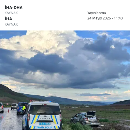
Bilecik
İHA-DHA
KAYNAK
Yayınlanma
Bingöl
24 Mayıs 2026 - 11:40
İHA
KAYNAK
Bitlis
Bolu
Burdur
Bursa
Çanakkale
Çankırı
Çorum
Denizli
Diyarbakır