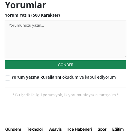
Yorumlar
Malatya
Yorum Yazın (500 Karakter)
Manisa
Kahramanmaraş
Mardin
Muğla
GÖNDER
Muş
Yorum yazma kurallarını
okudum ve kabul ediyorum
Nevşehir
Niğde
* Bu içerik ile ilgili yorum yok, ilk yorumu siz yazın, tartışalım *
Ordu
Rize
Sakarya
Gündem
Teknoloji
Aşayiş
İlçe Haberleri
Spor
Eğitim