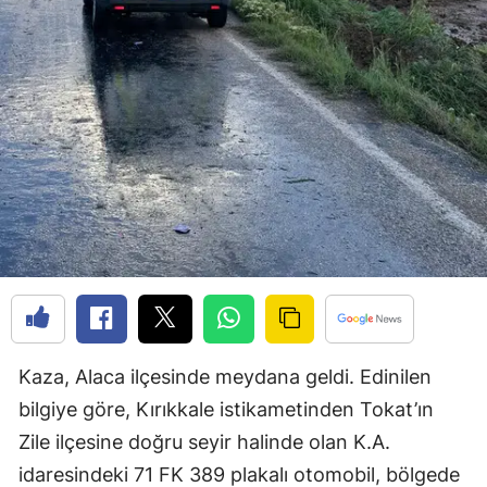
Edirne
Elazığ
Erzincan
Erzurum
Eskişehir
Gaziantep
Giresun
Gümüşhane
Kaza, Alaca ilçesinde meydana geldi. Edinilen
Hakkari
bilgiye göre, Kırıkkale istikametinden Tokat’ın
Hatay
Zile ilçesine doğru seyir halinde olan K.A.
Isparta
idaresindeki 71 FK 389 plakalı otomobil, bölgede