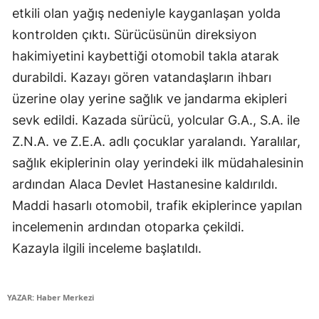
etkili olan yağış nedeniyle kayganlaşan yolda
Mersin
kontrolden çıktı. Sürücüsünün direksiyon
İstanbul
hakimiyetini kaybettiği otomobil takla atarak
durabildi. Kazayı gören vatandaşların ihbarı
İzmir
üzerine olay yerine sağlık ve jandarma ekipleri
Kars
sevk edildi. Kazada sürücü, yolcular G.A., S.A. ile
Kastamonu
Z.N.A. ve Z.E.A. adlı çocuklar yaralandı. Yaralılar,
sağlık ekiplerinin olay yerindeki ilk müdahalesinin
Kayseri
ardından Alaca Devlet Hastanesine kaldırıldı.
Kırklareli
Maddi hasarlı otomobil, trafik ekiplerince yapılan
Kırşehir
incelemenin ardından otoparka çekildi.
Kazayla ilgili inceleme başlatıldı.
Kocaeli
Konya
YAZAR: Haber Merkezi
Kütahya