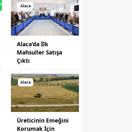
tan Gönder
Alaca
Alaca’da İlk
Mahsuller Satışa
Çıktı
k
Alaca
Üreticinin Emeğini
Korumak İçin