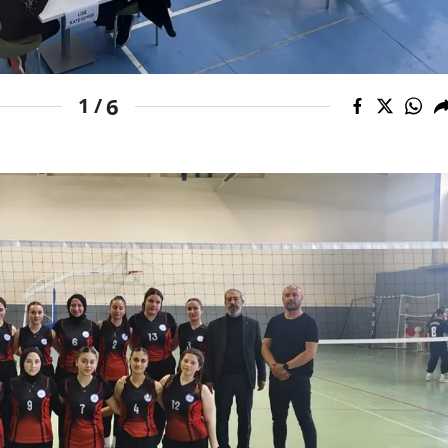
Mersin
İstanbul
6
1 /
İzmir
Kars
Kastamonu
Kayseri
Kırklareli
Kırşehir
Kocaeli
Konya
Kütahya