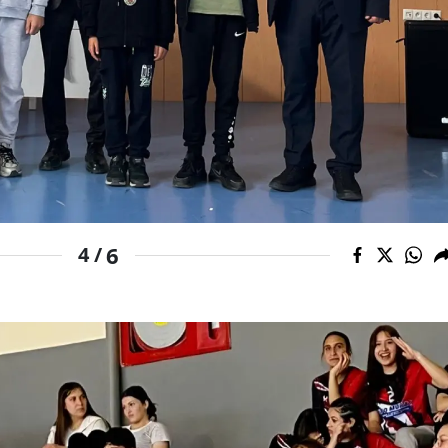
Yozgat
Zonguldak
Aksaray
Bayburt
Karaman
Kırıkkale
6
4 /
Batman
Şırnak
Bartın
Ardahan
Iğdır