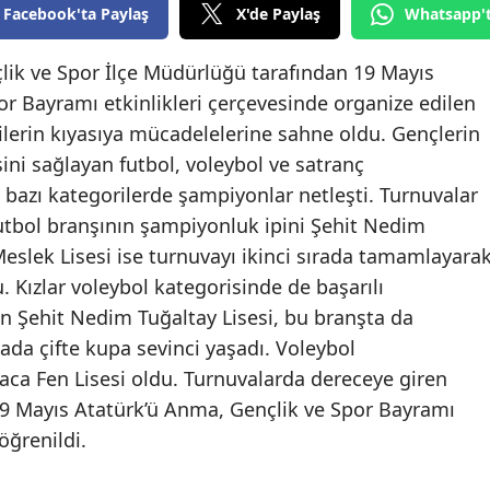
Facebook'ta Paylaş
X'de Paylaş
Whatsapp'
Bilecik
Bingöl
çlik ve Spor İlçe Müdürlüğü tarafından 19 Mayıs
r Bayramı etkinlikleri çerçevesinde organize edilen
Bitlis
cilerin kıyasıya mücadelelerine sahne oldu. Gençlerin
Bolu
sini sağlayan futbol, voleybol ve satranç
bazı kategorilerde şampiyonlar netleşti. Turnuvalar
Burdur
utbol branşının şampiyonluk ipini Şehit Nedim
Bursa
 Meslek Lisesi ise turnuvayı ikinci sırada tamamlayara
Kızlar voleybol kategorisinde de başarılı
Çanakkale
n Şehit Nedim Tuğaltay Lisesi, bu branşta da
Çankırı
da çifte kupa sevinci yaşadı. Voleybol
laca Fen Lisesi oldu. Turnuvalarda dereceye giren
Çorum
 19 Mayıs Atatürk’ü Anma, Gençlik ve Spor Bayramı
Denizli
öğrenildi.
Diyarbakır