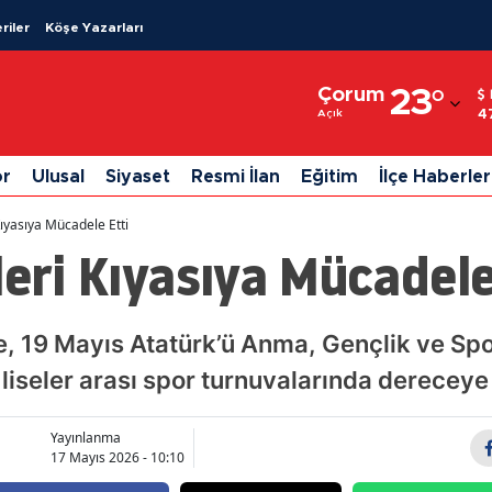
riler
Köşe Yazarları
Adana
Çorum
23
°
Adıyaman
4
Açık
Afyonkarahisar
or
Ulusal
Siyaset
Resmi İlan
Eğitim
İlçe Haberler
Ağrı
Kıyasıya Mücadele Etti
Amasya
leri Kıyasıya Mücadele
Ankara
Antalya
, 19 Mayıs Atatürk’ü Anma, Gençlik ve Spor
seler arası spor turnuvalarında dereceye gi
Artvin
Aydın
Yayınlanma
17 Mayıs 2026 - 10:10
Balıkesir