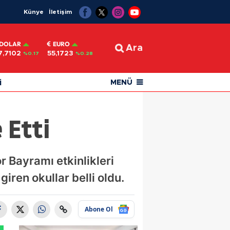
Künye
İletişim
DOLAR
EURO
Ara
7,7102
55,1723
%0.17
%0.28
i
MENÜ
 Etti
 Bayramı etkinlikleri
ren okullar belli oldu.
Abone Ol