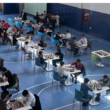
Edirne
Elazığ
Erzincan
Erzurum
Eskişehir
Gaziantep
Giresun
Gümüşhane
Hakkari
Hatay
Isparta