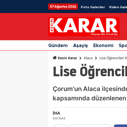
07 Ağustos 2026
Foto Galeriler
Video Gale
Gündem
Aşayiş
Ekonomi
Sp
Alaca
Lise Öğrencileri 
Kesin Karar
Lise Öğrenci
Çorum'un Alaca ilçesinde
kapsamında düzenlenen li
İHA
KAYNAK