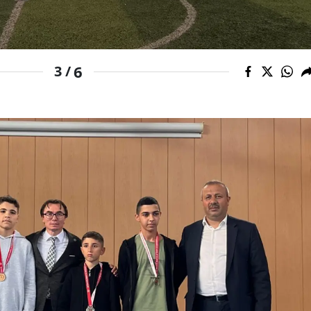
Samsun
Siirt
6
3 /
Sinop
Sivas
Tekirdağ
Tokat
Trabzon
Tunceli
Şanlıurfa
Uşak
Van