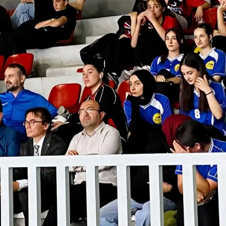
Yalova
Karabük
Kilis
Osmaniye
Düzce