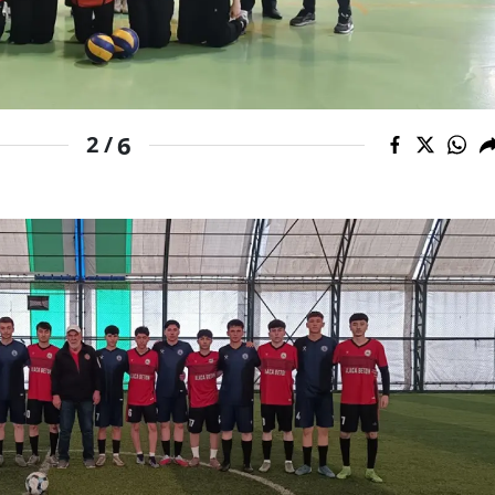
Malatya
Manisa
Kahramanmaraş
6
2 /
Mardin
Muğla
Muş
Nevşehir
Niğde
Ordu
Rize
Sakarya