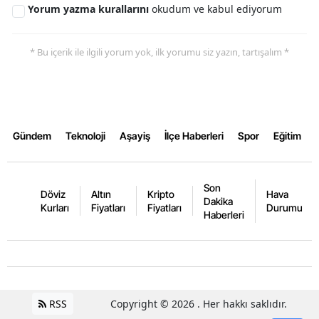
Yorum yazma kurallarını
okudum ve kabul ediyorum
Yalova
* Bu içerik ile ilgili yorum yok, ilk yorumu siz yazın, tartışalım *
Karabük
Kilis
Osmaniye
Gündem
Teknoloji
Aşayiş
İlçe Haberleri
Spor
Eğitim
Düzce
Son
Döviz
Altın
Kripto
Hava
Dakika
Kurları
Fiyatları
Fiyatları
Durumu
Haberleri
RSS
Copyright © 2026 . Her hakkı saklıdır.