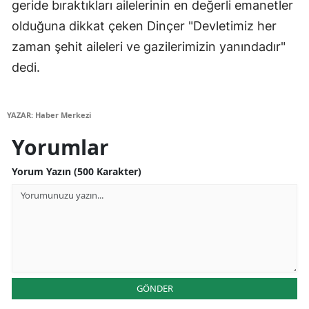
geride bıraktıkları ailelerinin en değerli emanetler
olduğuna dikkat çeken Dinçer "Devletimiz her
Yozgat
zaman şehit aileleri ve gazilerimizin yanındadır"
Zonguldak
dedi.
Aksaray
Bayburt
YAZAR: Haber Merkezi
Karaman
Yorumlar
Kırıkkale
Yorum Yazın (500 Karakter)
Batman
Şırnak
Bartın
Ardahan
GÖNDER
Iğdır