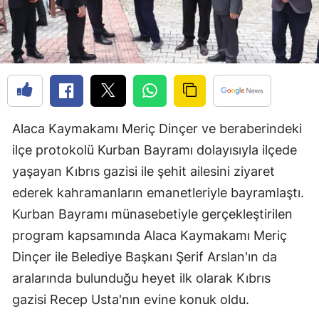
Edirne
Elazığ
Erzincan
Erzurum
Alaca Kaymakamı Meriç Dinçer ve beraberindeki
Eskişehir
ilçe protokolü Kurban Bayramı dolayısıyla ilçede
Gaziantep
yaşayan Kıbrıs gazisi ile şehit ailesini ziyaret
ederek kahramanların emanetleriyle bayramlaştı.
Giresun
Kurban Bayramı münasebetiyle gerçekleştirilen
Gümüşhane
program kapsamında Alaca Kaymakamı Meriç
Hakkari
Dinçer ile Belediye Başkanı Şerif Arslan'ın da
aralarında bulunduğu heyet ilk olarak Kıbrıs
Hatay
gazisi Recep Usta'nın evine konuk oldu.
Isparta