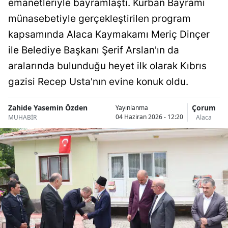
emanetleriyle bayramlaştı. Kurban Bayramı
Bilecik
münasebetiyle gerçekleştirilen program
Bingöl
kapsamında Alaca Kaymakamı Meriç Dinçer
ile Belediye Başkanı Şerif Arslan'ın da
Bitlis
aralarında bulunduğu heyet ilk olarak Kıbrıs
Bolu
gazisi Recep Usta'nın evine konuk oldu.
Burdur
Zahide Yasemin Özden
Çorum
Yayınlanma
Bursa
04 Haziran 2026 - 12:20
MUHABİR
Alaca
Çanakkale
Çankırı
Çorum
Denizli
Diyarbakır