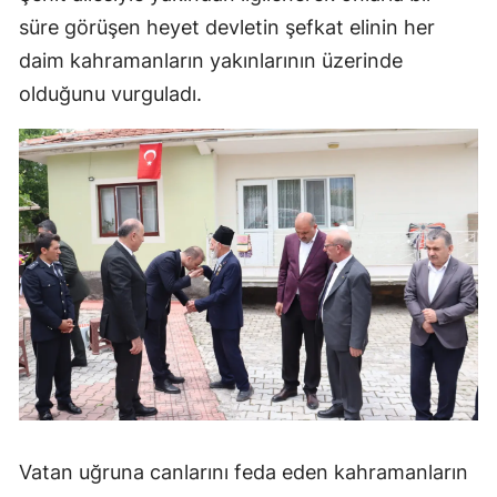
süre görüşen heyet devletin şefkat elinin her
Samsun
daim kahramanların yakınlarının üzerinde
Siirt
olduğunu vurguladı.
Sinop
Sivas
Tekirdağ
Tokat
Trabzon
Tunceli
Şanlıurfa
Uşak
Vatan uğruna canlarını feda eden kahramanların
Van