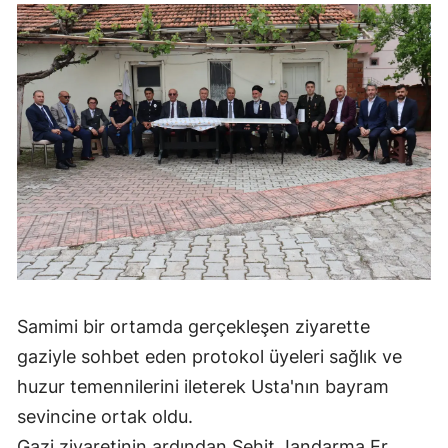
Mersin
İstanbul
İzmir
Kars
Kastamonu
Kayseri
Kırklareli
Kırşehir
Samimi bir ortamda gerçekleşen ziyarette
gaziyle sohbet eden protokol üyeleri sağlık ve
Kocaeli
huzur temennilerini ileterek Usta'nın bayram
Konya
sevincine ortak oldu.
Kütahya
Gazi ziyaretinin ardından Şehit Jandarma Er