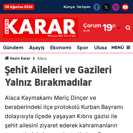
08 Ağustos 2026
Künye
İletişim
Adana
Çorum
19
°
Adıyaman
Açık
Afyonkarahisar
Gündem
Aşayiş
Ekonomi
Spor
Ulusal
Siyaset
MENÜ
Ağrı
Alaca
Kesin Karar
Şehit Aileleri ve Gazileri
Amasya
Yalnız Bırakmadılar
Ankara
Antalya
Alaca Kaymakamı Meriç Dinçer ve
Artvin
beraberindeki ilçe protokolü Kurban Bayramı
Aydın
dolayısıyla ilçede yaşayan Kıbrıs gazisi ile
şehit ailesini ziyaret ederek kahramanların
Balıkesir