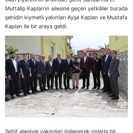
Muttalip Kaplan’ın ailesine geçen yetkililer burada
Malatya
şehidin kıymetli yakınları Ayşe Kaplan ve Mustafa
Manisa
Kaplan ile bir araya geldi.
Kahramanmaraş
Mardin
Muğla
Muş
Nevşehir
Niğde
Ordu
Rize
Sakarya
Şehit ailesiyle yakından ilgilenerek onlarla bir