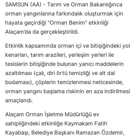
SAMSUN (AA) - Tarım ve Orman Bakanlığınca
Edirne
orman yangınlarına farkındalık oluşturmak için
Elazığ
hayata geçirdiği "Orman Benim" etkinliği
Alaçam’da da gerçekleştirildi.
Erzincan
Erzurum
Etkinlik kapsamında orman içi ve bitişiğindeki yol
kenarları, tarım arazileri, yerleşim yerleri ile
Eskişehir
tesislerin bitişiğinde bulunan yanıcı maddelerin
Gaziantep
azaltılması (çalı, diri örtü temizliği ve alt dal
budaması), çöplerin temizlenmesi neticesinde,
Giresun
orman yangını başlama riskinin en aza indirilmesi
Gümüşhane
amaçlandı.
Hakkari
Alaçam Orman İşletme Müdürlüğü ev
Hatay
sahipliğindeki etkinliğe Kaymakam Fatih
Isparta
Kayabaşı, Belediye Başkanı Ramazan Özdemir,