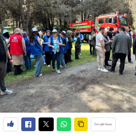
Bilecik
Bingöl
Bitlis
Bolu
Burdur
Bursa
Çanakkale
Çankırı
Çorum
Denizli
Diyarbakır