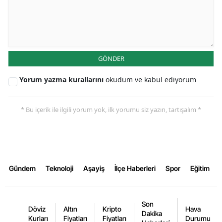
Malatya
Manisa
Kahramanmaraş
GÖNDER
Mardin
Yorum yazma kurallarını
okudum ve kabul ediyorum
Muğla
* Bu içerik ile ilgili yorum yok, ilk yorumu siz yazın, tartışalım *
Muş
Nevşehir
Niğde
Gündem
Teknoloji
Aşayiş
İlçe Haberleri
Spor
Eğitim
Ordu
Rize
Son
Döviz
Altın
Kripto
Hava
Dakika
Sakarya
Kurları
Fiyatları
Fiyatları
Durumu