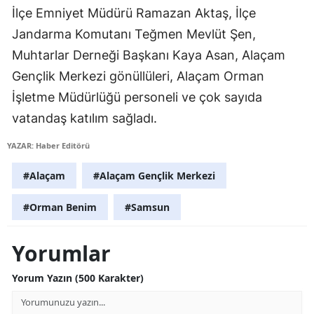
İlçe Emniyet Müdürü Ramazan Aktaş, İlçe
Mersin
Jandarma Komutanı Teğmen Mevlüt Şen,
İstanbul
Muhtarlar Derneği Başkanı Kaya Asan, Alaçam
Gençlik Merkezi gönüllüleri, Alaçam Orman
İzmir
İşletme Müdürlüğü personeli ve çok sayıda
Kars
vatandaş katılım sağladı.
Kastamonu
YAZAR: Haber Editörü
Kayseri
#Alaçam
#Alaçam Gençlik Merkezi
Kırklareli
#Orman Benim
#Samsun
Kırşehir
Yorumlar
Kocaeli
Konya
Yorum Yazın (500 Karakter)
Kütahya