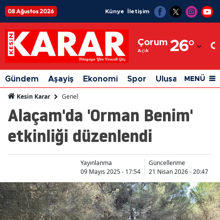
08 Ağustos 2026
Künye
İletişim
Adana
Çorum
26
°
Adıyaman
Açık
Afyonkarahisar
Gündem
Aşayiş
Ekonomi
Spor
Ulusal
Siyaset
MENÜ
Ağrı
Genel
Kesin Karar
Alaçam'da 'Orman Benim'
Amasya
etkinliği düzenlendi
Ankara
Antalya
Yayınlanma
Güncellenme
Artvin
09 Mayıs 2025 - 17:54
21 Nisan 2026 - 20:47
Aydın
Balıkesir