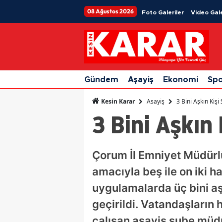
08 Ağustos 2026
Foto Galeriler
Video Gale
Gündem
Aşayiş
Ekonomi
Sp
Asayiş
3 Bini Aşkın Kişi
Kesin Karar
3 Bini Aşkın 
Çorum İl Emniyet Müdürl
amacıyla beş ile on iki h
uygulamalarda üç bini aş
geçirildi. Vatandaşların
çalışan asayiş şube müdü