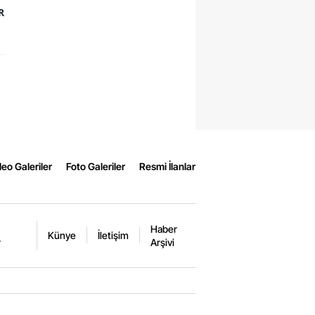
R
eo Galeriler
Foto Galeriler
Resmi İlanlar
Haber
Künye
İletişim
r
Arşivi