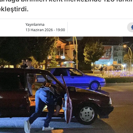
Bilecik
kleştirdi.
Bingöl
Yayınlanma
13 Haziran 2026 - 19:00
Bitlis
Bolu
Burdur
Bursa
Çanakkale
Çankırı
Çorum
Denizli
Diyarbakır