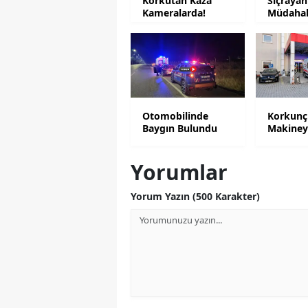
Korkutan Kaza
Sıçrayan
Kameralarda!
Müdahale
Otomobilinde
Korkunç 
Baygın Bulundu
Makiney
Yorumlar
Yorum Yazın (500 Karakter)