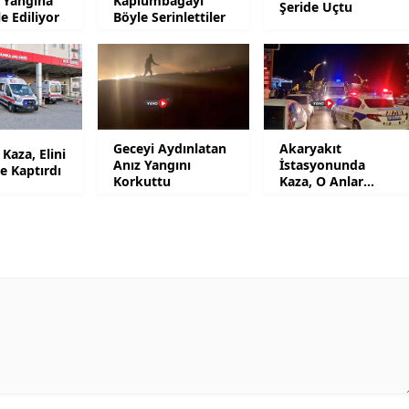
 Yangına
Kaplumbağayı
Şeride Uçtu
 Ediliyor
Böyle Serinlettiler
Malatya
Manisa
Kahramanmaraş
Mardin
Geceyi Aydınlatan
Akaryakıt
Kaza, Elini
Anız Yangını
İstasyonunda
e Kaptırdı
Muğla
Korkuttu
Kaza, O Anlar
Kamerada
Muş
Nevşehir
Niğde
Ordu
Rize
Sakarya