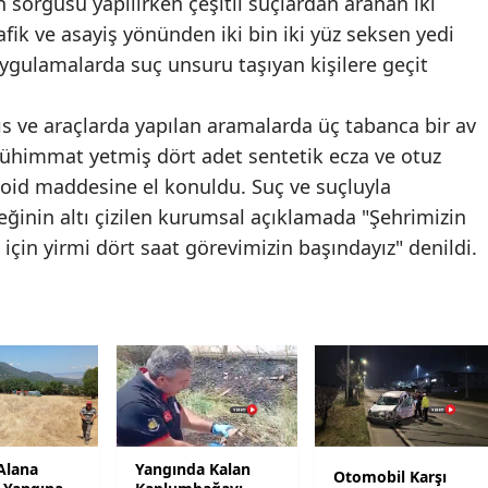
n sorgusu yapılırken çeşitli suçlardan aranan iki
Mersin
afik ve asayiş yönünden iki bin iki yüz seksen yedi
uygulamalarda suç unsuru taşıyan kişilere geçit
İstanbul
İzmir
s ve araçlarda yapılan aramalarda üç tabanca bir av
 mühimmat yetmiş dört adet sentetik ecza ve otuz
Kars
oid maddesine el konuldu. Suç ve suçluyla
Kastamonu
eğinin altı çizilen kurumsal açıklamada "Şehrimizin
için yirmi dört saat görevimizin başındayız" denildi.
Kayseri
Kırklareli
Kırşehir
Kocaeli
Konya
Alana
Yangında Kalan
Otomobil Karşı
Kütahya