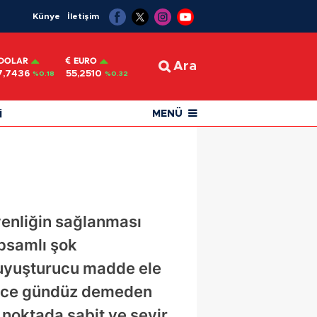
Künye
İletişim
DOLAR
EURO
Ara
7,7436
55,2510
%0.18
%0.32
i
MENÜ
venliğin sağlanması
apsamlı şok
e uyuşturucu madde ele
 gece gündüz demeden
 noktada sabit ve seyir