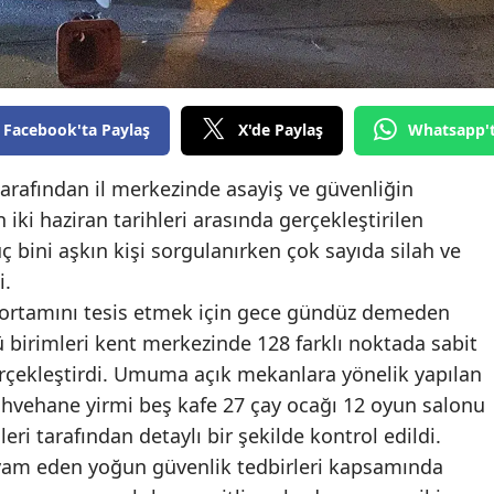
Edirne
Elazığ
Erzincan
Facebook'ta Paylaş
X'de Paylaş
Whatsapp'
Erzurum
rafından il merkezinde asayiş ve güvenliğin
Eskişehir
iki haziran tarihleri arasında gerçekleştirilen
bini aşkın kişi sorgulanırken çok sayıda silah ve
Gaziantep
i.
Giresun
 ortamını tesis etmek için gece gündüz demeden
 birimleri kent merkezinde 128 farklı noktada sabit
Gümüşhane
erçekleştirdi. Umuma açık mekanlara yönelik yapılan
Hakkari
kahvehane yirmi beş kafe 27 çay ocağı 12 oyun salonu
eri tarafından detaylı bir şekilde kontrol edildi.
Hatay
evam eden yoğun güvenlik tedbirleri kapsamında
Isparta