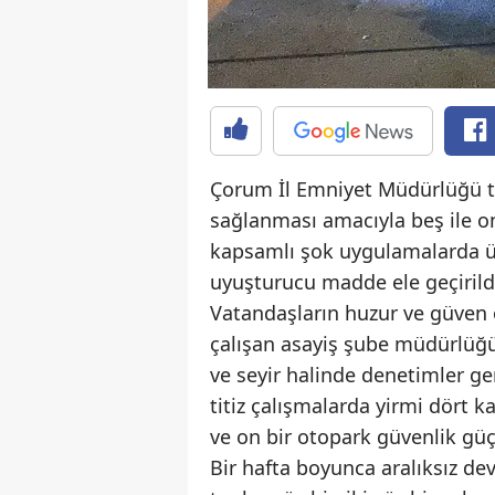
Çorum İl Emniyet Müdürlüğü ta
sağlanması amacıyla beş ile on 
kapsamlı şok uygulamalarda üç 
uyuşturucu madde ele geçirild
Vatandaşların huzur ve güven
çalışan asayiş şube müdürlüğü
ve seyir halinde denetimler g
titiz çalışmalarda yirmi dört 
ve on bir otopark güvenlik güçl
Bir hafta boyunca aralıksız d