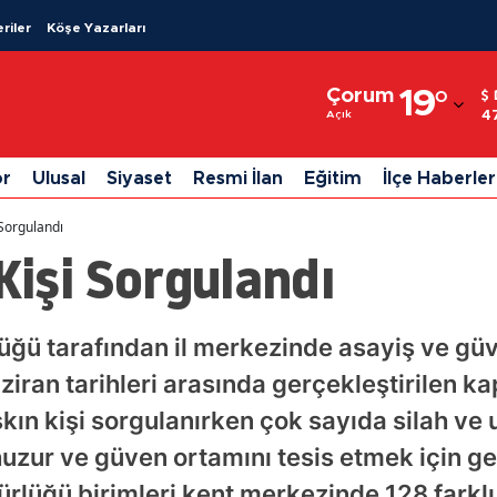
riler
Köşe Yazarları
Adana
Çorum
19
°
Adıyaman
4
Açık
Afyonkarahisar
or
Ulusal
Siyaset
Resmi İlan
Eğitim
İlçe Haberler
Ağrı
 Sorgulandı
Amasya
Kişi Sorgulandı
Ankara
Antalya
üğü tarafından il merkezinde asayiş ve gü
aziran tarihleri arasında gerçekleştirilen k
Artvin
kın kişi sorgulanırken çok sayıda silah v
Aydın
 huzur ve güven ortamını tesis etmek için
Balıkesir
rlüğü birimleri kent merkezinde 128 farklı