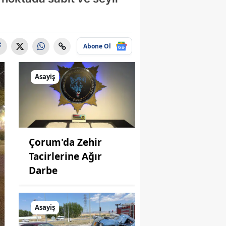
Abone Ol
Asayiş
Çorum'da Zehir
Tacirlerine Ağır
Darbe
Asayiş