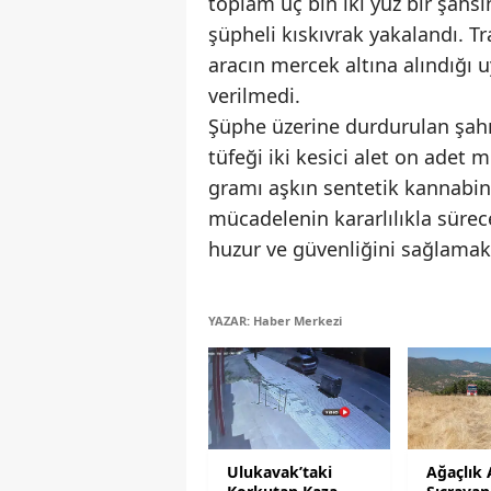
toplam üç bin iki yüz bir şahsı
şüpheli kıskıvrak yakalandı. Tr
aracın mercek altına alındığı 
verilmedi.
Şüphe üzerine durdurulan şahı
tüfeği iki kesici alet on adet
gramı aşkın sentetik kannabin
mücadelenin kararlılıkla sürec
huzur ve güvenliğini sağlamak 
YAZAR: Haber Merkezi
Ulukavak’taki
Ağaçlık 