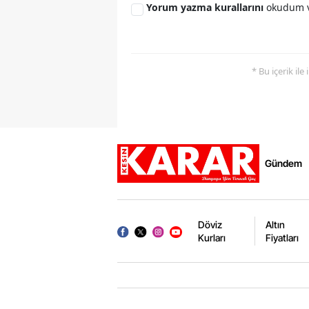
Yorum yazma kurallarını
okudum v
* Bu içerik ile
Gündem
Döviz
Altın
Kurları
Fiyatları