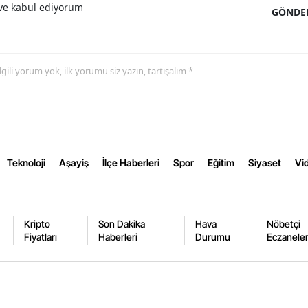
e kabul ediyorum
GÖNDE
Samsun
Siirt
 ilgili yorum yok, ilk yorumu siz yazın, tartışalım *
Sinop
Sivas
Tekirdağ
Teknoloji
Aşayiş
İlçe Haberleri
Spor
Eğitim
Siyaset
Vid
Tokat
Trabzon
Tunceli
Kripto
Son Dakika
Hava
Nöbetçi
Fiyatları
Haberleri
Durumu
Eczanele
Şanlıurfa
Uşak
Van