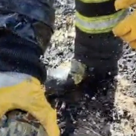
Mersin
İstanbul
İzmir
Kars
Kastamonu
Kayseri
Kırklareli
Kırşehir
Kocaeli
Konya
Kütahya