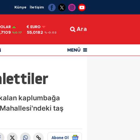
Künye
İletişim
DOLAR
EURO
Ara
,7109
55,0182
%0.17
%-0.02
i
MENÜ
lettiler
a kalan kaplumbağa
r Mahallesi'ndeki taş
Abone Ol