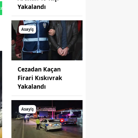
Yakalandı
tan Gönder
Asayiş
Cezadan Kaçan
Firari Kıskıvrak
Yakalandı
Asayiş