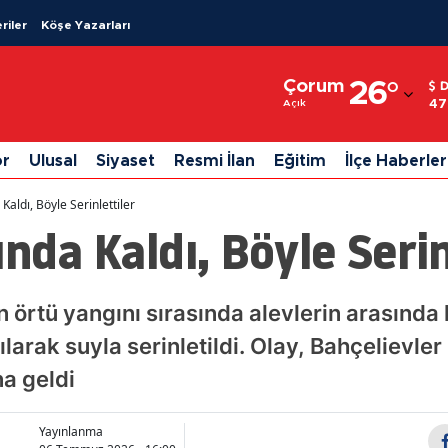
riler
Köşe Yazarları
Adana
Çorum
26
°
Adıyaman
47
Açık
Afyonkarahisar
or
Ulusal
Siyaset
Resmi İlan
Eğitim
İlçe Haberler
Ağrı
Kaldı, Böyle Serinlettiler
Amasya
nda Kaldı, Böyle Serin
Ankara
Antalya
örtü yangını sırasında alevlerin arasınd
ılarak suyla serinletildi. Olay, Bahçelievle
Artvin
a geldi
Aydın
Balıkesir
Yayınlanma