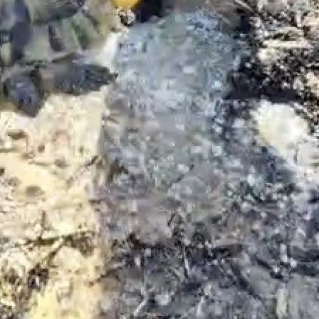
Malatya
Manisa
Kahramanmaraş
Mardin
Muğla
Muş
Nevşehir
Niğde
Ordu
Rize
Sakarya