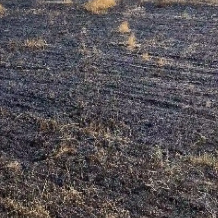
Yalova
Karabük
Kilis
Osmaniye
Düzce