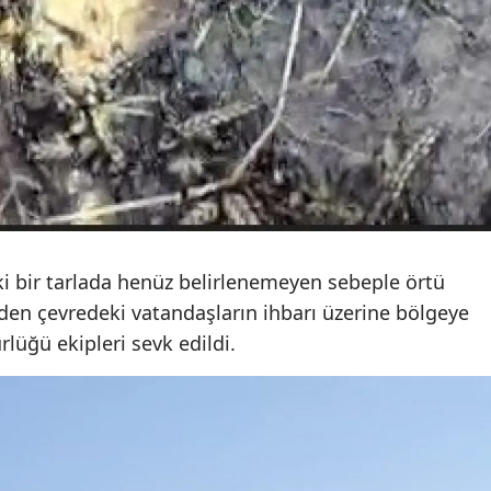
Samsun
Siirt
Sinop
Sivas
Tekirdağ
Tokat
ki bir tarlada henüz belirlenemeyen sebeple örtü
Trabzon
eden çevredeki vatandaşların ihbarı üzerine bölgeye
lüğü ekipleri sevk edildi.
Tunceli
Şanlıurfa
Uşak
Van