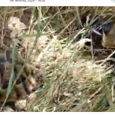
06 Temmuz 2026 - 16:00
Bilecik
Bingöl
Bitlis
Bolu
Burdur
Bursa
Çanakkale
Çankırı
Çorum
Denizli
Diyarbakır