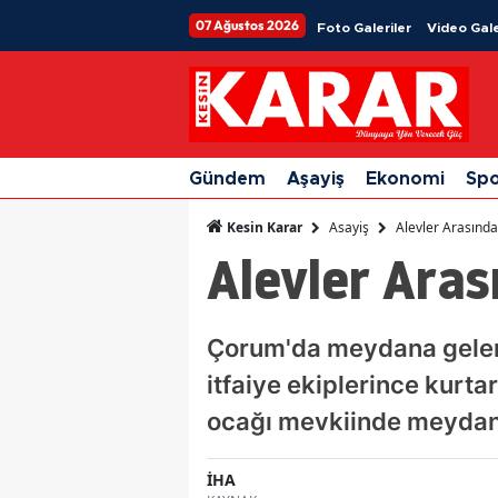
07 Ağustos 2026
Foto Galeriler
Video Gale
Gündem
Aşayiş
Ekonomi
Sp
Asayiş
Alevler Arasında 
Kesin Karar
Alevler Arası
Çorum'da meydana gelen 
itfaiye ekiplerince kurtar
ocağı mevkiinde meydan
İHA