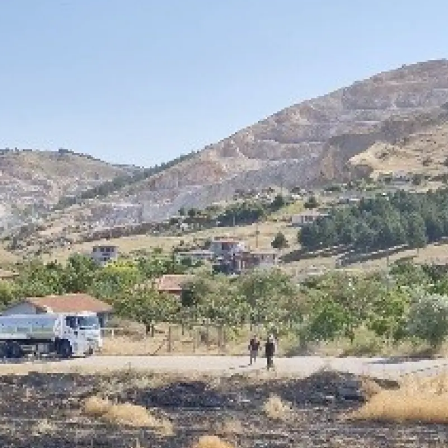
Yozgat
Zonguldak
Aksaray
Bayburt
Karaman
Kırıkkale
Batman
Şırnak
Bartın
Ardahan
Iğdır