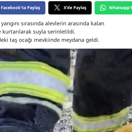
Edirne
Facebook'ta Paylaş
X'de Paylaş
Whatsapp'
Elazığ
angını sırasında alevlerin arasında kalan
kurtarılarak suyla serinletildi.
Erzincan
ndeki taş ocağı mevkiinde meydana geldi.
Erzurum
Eskişehir
Gaziantep
Giresun
Gümüşhane
Hakkari
Hatay
Isparta