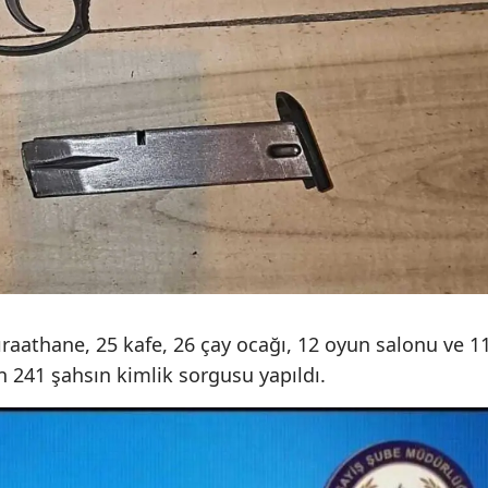
Samsun
Siirt
Sinop
Sivas
Tekirdağ
Tokat
Trabzon
aathane, 25 kafe, 26 çay ocağı, 12 oyun salonu ve 1
Tunceli
in 241 şahsın kimlik sorgusu yapıldı.
Şanlıurfa
Uşak
Van