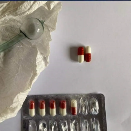
Yalova
Karabük
Kilis
Osmaniye
Düzce