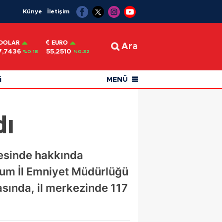
Künye
İletişim
DOLAR
EURO
Ara
7,7436
55,2510
%0.18
%0.32
i
MENÜ
dı
cesinde hakkında
orum İl Emniyet Müdürlüğü
asında, il merkezinde 117