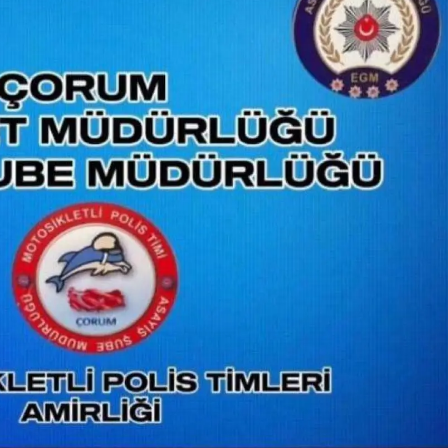
Yozgat
Zonguldak
Aksaray
Bayburt
Karaman
Kırıkkale
Batman
Şırnak
Bartın
Ardahan
Iğdır