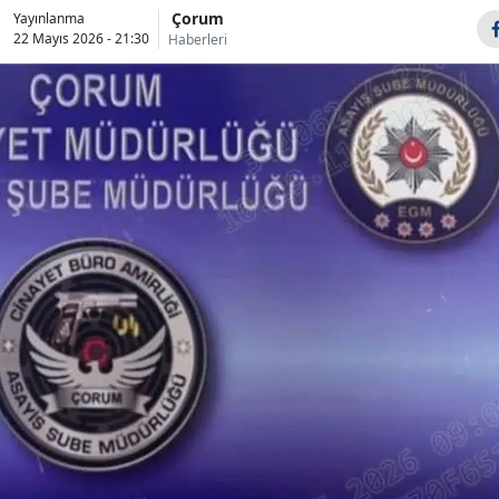
Çorum
Yayınlanma
Bilecik
22 Mayıs 2026 - 21:30
Haberleri
Bingöl
Bitlis
Bolu
Burdur
Bursa
Çanakkale
Çankırı
Çorum
Denizli
Diyarbakır