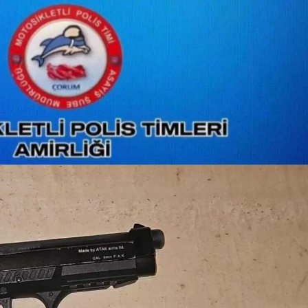
Malatya
Manisa
Kahramanmaraş
Mardin
Muğla
Muş
Nevşehir
Niğde
Ordu
Rize
Sakarya