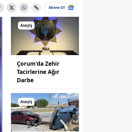
Abone Ol
Asayiş
Çorum'da Zehir
Tacirlerine Ağır
Darbe
Asayiş