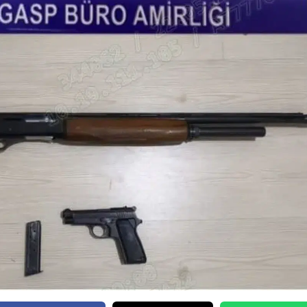
Edirne
Elazığ
Erzincan
Erzurum
Eskişehir
Gaziantep
Giresun
Gümüşhane
Hakkari
Hatay
Isparta