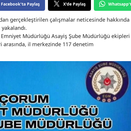
Facebook'ta Paylaş
X'de Paylaş
Whatsapp'
Mersin
ndan gerçekleştirilen çalışmalar neticesinde hakkında
İstanbul
 yakalandı.
İzmir
İl Emniyet Müdürlüğü Asayiş Şube Müdürlüğü ekipleri
eri arasında, il merkezinde 117 denetim
Kars
Kastamonu
Kayseri
Kırklareli
Kırşehir
Kocaeli
Konya
Kütahya