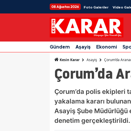
08 Ağustos 2026
Foto Galeriler
Video Gale
Gündem
Aşayiş
Ekonomi
Sp
Asayiş
Çorum’da Aranan
Kesin Karar
Çorum’da Ar
Çorum’da polis ekipleri 
yakalama kararı bulunan 
Asayiş Şube Müdürlüğü ek
denetim gerçekleştirildi.