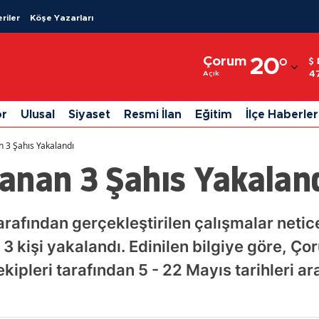
riler
Köşe Yazarları
Adana
Çorum
20
°
Adıyaman
4
Açık
Afyonkarahisar
or
Ulusal
Siyaset
Resmi İlan
Eğitim
İlçe Haberler
Ağrı
 3 Şahıs Yakalandı
Amasya
anan 3 Şahıs Yakalan
Ankara
Antalya
tarafından gerçekleştirilen çalışmalar neti
3 kişi yakalandı. Edinilen bilgiye göre, Ç
Artvin
ipleri tarafından 5 - 22 Mayıs tarihleri ar
Aydın
Balıkesir