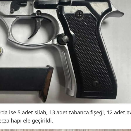
Malatya
Manisa
Kahramanmaraş
Mardin
Muğla
Muş
Nevşehir
Niğde
Ordu
a ise 5 adet silah, 13 adet tabanca fişeği, 12 adet a
Rize
ecza hapı ele geçirildi.
Sakarya