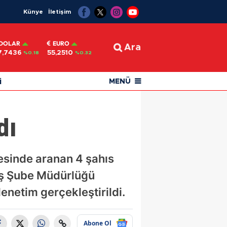
Künye
İletişim
DOLAR
EURO
Ara
7,7436
55,2510
%0.18
%0.32
i
MENÜ
dı
cesinde aranan 4 şahıs
yiş Şube Müdürlüğü
denetim gerçekleştirildi.
Abone Ol