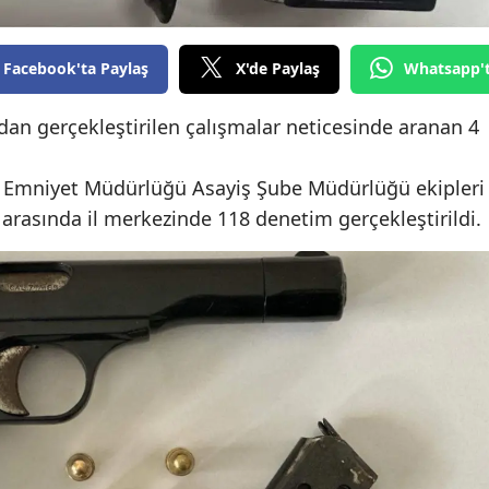
Edirne
Facebook'ta Paylaş
X'de Paylaş
Whatsapp'
Elazığ
Erzincan
ndan gerçekleştirilen çalışmalar neticesinde aranan 4
Erzurum
İl Emniyet Müdürlüğü Asayiş Şube Müdürlüğü ekipleri
Eskişehir
i arasında il merkezinde 118 denetim gerçekleştirildi.
Gaziantep
Giresun
Gümüşhane
Hakkari
Hatay
Isparta