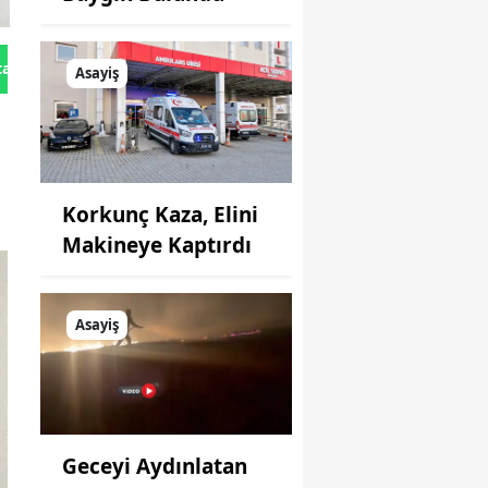
tan Gönder
Asayiş
Korkunç Kaza, Elini
Makineye Kaptırdı
Asayiş
Geceyi Aydınlatan