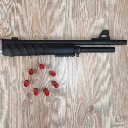
Samsun
Siirt
Sinop
Sivas
Tekirdağ
Tokat
Trabzon
Tunceli
Şanlıurfa
Uşak
Van