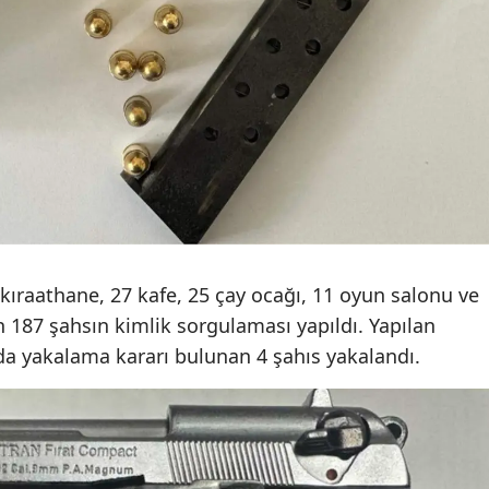
Mersin
İstanbul
İzmir
Kars
Kastamonu
Kayseri
raathane, 27 kafe, 25 çay ocağı, 11 oyun salonu ve
Kırklareli
n 187 şahsın kimlik sorgulaması yapıldı. Yapılan
Kırşehir
da yakalama kararı bulunan 4 şahıs yakalandı.
Kocaeli
Konya
Kütahya