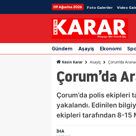
09 Ağustos 2026
Foto Galeriler
Video Gale
Gündem
Aşayiş
Ekonomi
Sp
Asayiş
Çorum’da Aranan
Kesin Karar
Çorum’da Ar
Çorum’da polis ekipleri 
yakalandı. Edinilen bil
ekipleri tarafından 8-15 
İHA