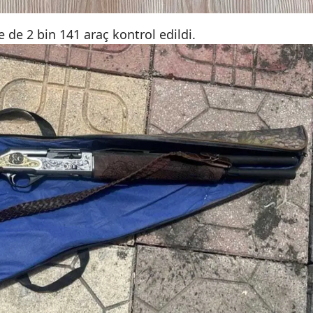
Yozgat
 de 2 bin 141 araç kontrol edildi.
Zonguldak
Aksaray
Bayburt
Karaman
Kırıkkale
Batman
Şırnak
Bartın
Ardahan
Iğdır