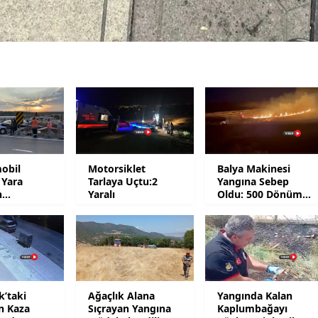
Yalova
Karabük
Kilis
Osmaniye
Düzce
obil
Motorsiklet
Balya Makinesi
 Yara
Tarlaya Uçtu:2
Yangına Sebep
n
Yaralı
Oldu: 500 Dönüm
lar
Küle Döndü
k’taki
Ağaçlık Alana
Yangında Kalan
n Kaza
Sıçrayan Yangına
Kaplumbağayı