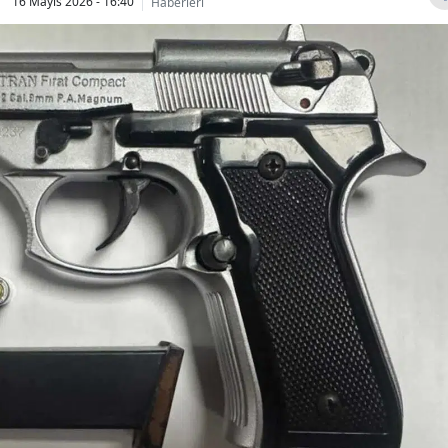
16 Mayıs 2026 - 16:40
Haberleri
Bilecik
Bingöl
Bitlis
Bolu
Burdur
Bursa
Çanakkale
Çankırı
Çorum
Denizli
Diyarbakır