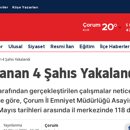
riler
Köşe Yazarları
Adana
Çorum
20
°
Adıyaman
4
Açık
Afyonkarahisar
or
Ulusal
Siyaset
Resmi İlan
Eğitim
İlçe Haberler
Ağrı
 4 Şahıs Yakalandı
Amasya
anan 4 Şahıs Yakalan
Ankara
Antalya
tarafından gerçekleştirilen çalışmalar neti
giye göre, Çorum İl Emniyet Müdürlüğü Asa
Artvin
Mayıs tarihleri arasında il merkezinde 118 
Aydın
Balıkesir
Çorum
Yayınlanma