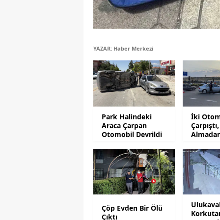
YAZAR: Haber Merkezi
Park Halindeki
İki Otom
Araca Çarpan
Çarpıştı,
Otomobil Devrildi
Almada
Kurtuldu
Ulukava
Çöp Evden Bir Ölü
Korkuta
Çıktı