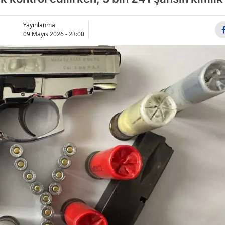
Bilecik
Yayınlanma
Bingöl
09 Mayıs 2026 - 23:00
Bitlis
Bolu
Burdur
Bursa
Çanakkale
Çankırı
Çorum
Denizli
Diyarbakır