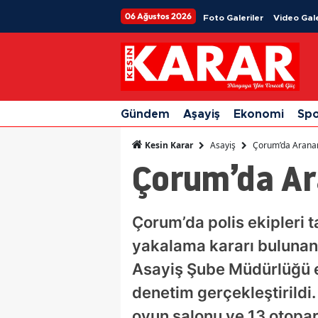
06 Ağustos 2026
Foto Galeriler
Video Gale
Gündem
Aşayiş
Ekonomi
Sp
Asayiş
Çorum’da Aranan
Kesin Karar
Çorum’da Ar
Çorum’da polis ekipleri 
yakalama kararı bulunan 
Asayiş Şube Müdürlüğü ek
denetim gerçekleştirildi
oyun salonu ve 13 otopark