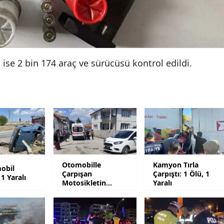
Yozgat
Zonguldak
Aksaray
ise 2 bin 174 araç ve sürücüsü kontrol edildi.
Bayburt
Karaman
Kırıkkale
Batman
Şırnak
Otomobille
Kamyon Tırla
obil
Çarpışan
Çarpıştı: 1 Ölü, 1
 1 Yaralı
Bartın
Motosikletin
Yaralı
Sürücüsü Yaralandı
Ardahan
Iğdır