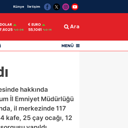
Künye
İletişim
DOLAR
EURO
Ara
7,6025
55,1061
%0.06
%0.14
i
MENÜ
dı
cesinde hakkında
orum İl Emniyet Müdürlüğü
nda, il merkezinde 117
4 kafe, 25 çay ocağı, 12
 sorgusu yapıldı.