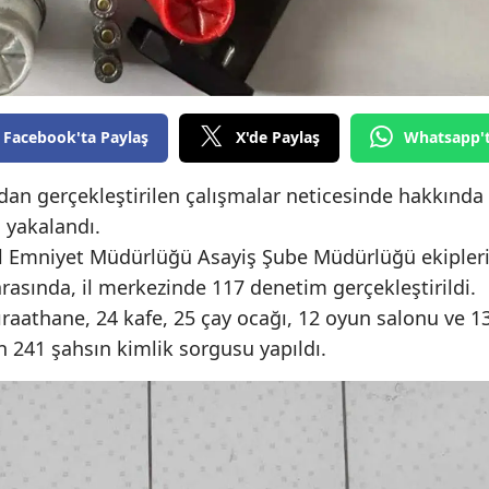
Edirne
Elazığ
Erzincan
Facebook'ta Paylaş
X'de Paylaş
Whatsapp'
Erzurum
ndan gerçekleştirilen çalışmalar neticesinde hakkında
Eskişehir
 yakalandı.
Gaziantep
İl Emniyet Müdürlüğü Asayiş Şube Müdürlüğü ekipler
arasında, il merkezinde 117 denetim gerçekleştirildi.
Giresun
aathane, 24 kafe, 25 çay ocağı, 12 oyun salonu ve 1
Gümüşhane
in 241 şahsın kimlik sorgusu yapıldı.
Hakkari
Hatay
Isparta