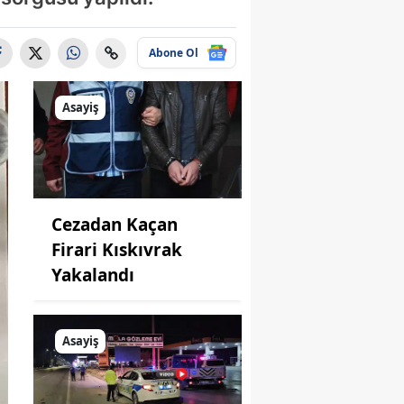
Abone Ol
Asayiş
Cezadan Kaçan
Firari Kıskıvrak
Yakalandı
Asayiş