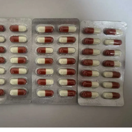
Malatya
Manisa
Kahramanmaraş
Mardin
Muğla
Muş
Nevşehir
Niğde
Ordu
Rize
Sakarya