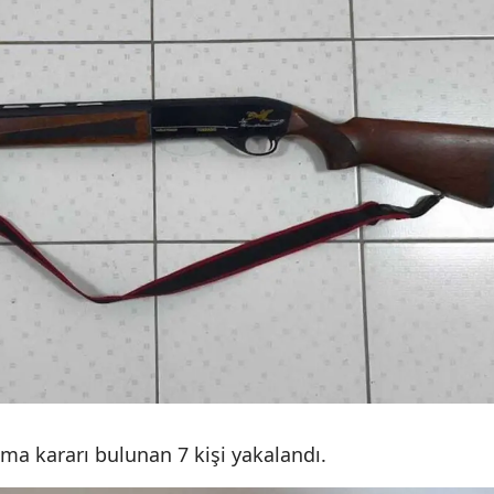
Mersin
İstanbul
İzmir
Kars
Kastamonu
Kayseri
Kırklareli
Kırşehir
Kocaeli
Konya
a kararı bulunan 7 kişi yakalandı.
Kütahya