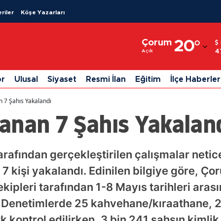
riler
Köşe Yazarları
Adana
Çorum
20
°
Adıyaman
4
Açık
Afyonkarahisar
or
Ulusal
Siyaset
Resmi İlan
Eğitim
İlçe Haberler
Ağrı
 7 Şahıs Yakalandı
Amasya
anan 7 Şahıs Yakalan
Ankara
Antalya
tarafından gerçekleştirilen çalışmalar neti
7 kişi yakalandı. Edinilen bilgiye göre, Ç
Artvin
ipleri tarafından 1-8 Mayıs tarihleri arası
Aydın
. Denetimlerde 25 kahvehane/kıraathane, 2
Balıkesir
 kontrol edilirken, 3 bin 241 şahsın kimlik