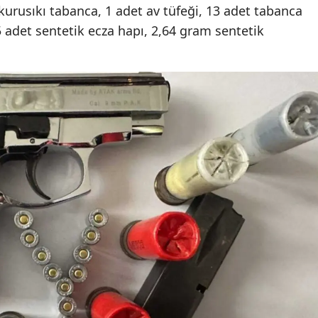
kurusıkı tabanca, 1 adet av tüfeği, 13 adet tabanca
Samsun
235 adet sentetik ecza hapı, 2,64 gram sentetik
Siirt
Sinop
Sivas
Tekirdağ
Tokat
Trabzon
Tunceli
Şanlıurfa
Uşak
Van