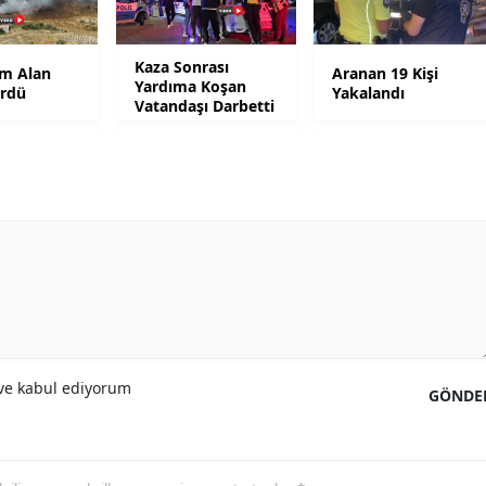
Yalova
Kaza Sonrası
m Alan
Aranan 19 Kişi
Yardıma Koşan
Karabük
ördü
Yakalandı
Vatandaşı Darbetti
Kilis
Osmaniye
Düzce
e kabul ediyorum
GÖNDE