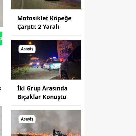
Motosiklet Köpeğe
Çarptı: 2 Yaralı
tan Gönder
Asayiş
i
İki Grup Arasında
3
Bıçaklar Konuştu
Asayiş