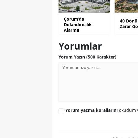
Çorum’da
40 Dönü
Dolandırıcılık
Zarar G
Alarmı!
Yorumlar
Yorum Yazın (500 Karakter)
Yorum yazma kurallarını
okudum v