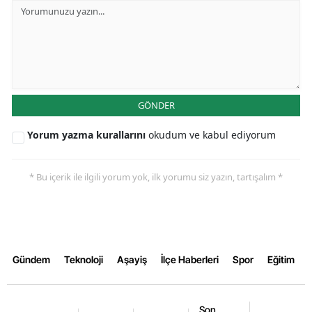
Malatya
Manisa
Kahramanmaraş
GÖNDER
Mardin
Yorum yazma kurallarını
okudum ve kabul ediyorum
Muğla
Muş
* Bu içerik ile ilgili yorum yok, ilk yorumu siz yazın, tartışalım *
Nevşehir
Niğde
Ordu
Gündem
Teknoloji
Aşayiş
İlçe Haberleri
Spor
Eğitim
Rize
Sakarya
Son