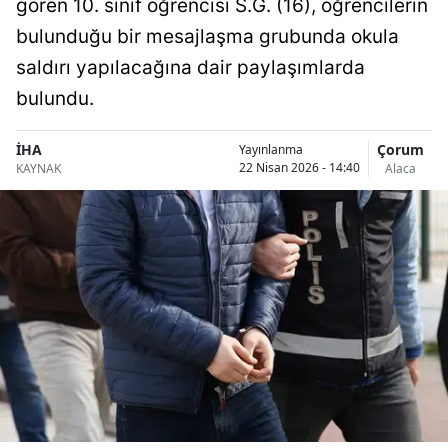
gören 10. sınıf öğrencisi S.G. (16), öğrencilerin
Bilecik
bulunduğu bir mesajlaşma grubunda okula
Bingöl
saldırı yapılacağına dair paylaşımlarda
bulundu.
Bitlis
Bolu
İHA
Çorum
Yayınlanma
22 Nisan 2026 - 14:40
KAYNAK
Alaca
Burdur
Bursa
Çanakkale
Çankırı
Çorum
Denizli
Diyarbakır