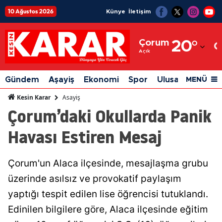
10 Ağustos 2026
Künye
İletişim
Adana
Çorum
20
°
Adıyaman
Açık
Afyonkarahisar
Gündem
Aşayiş
Ekonomi
Spor
Ulusal
Siyaset
MENÜ
Ağrı
Asayiş
Kesin Karar
Çorum’daki Okullarda Panik
Amasya
Havası Estiren Mesaj
Ankara
Antalya
Çorum'un Alaca ilçesinde, mesajlaşma grubu
Artvin
üzerinde asılsız ve provokatif paylaşım
Aydın
yaptığı tespit edilen lise öğrencisi tutuklandı.
Edinilen bilgilere göre, Alaca ilçesinde eğitim
Balıkesir