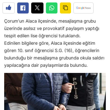
Edirne
Elazığ
Çorum'un Alaca ilçesinde, mesajlaşma grubu
Erzincan
üzerinde asılsız ve provokatif paylaşım yaptığı
tespit edilen lise öğrencisi tutuklandı.
Erzurum
Edinilen bilgilere göre, Alaca ilçesinde eğitim
Eskişehir
gören 10. sınıf öğrencisi S.G. (16), öğrencilerin
Gaziantep
bulunduğu bir mesajlaşma grubunda okula saldırı
yapılacağına dair paylaşımlarda bulundu.
Giresun
Gümüşhane
Hakkari
Hatay
Isparta