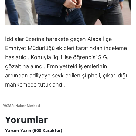
Mersin
İstanbul
İzmir
İddialar üzerine harekete geçen Alaca İlçe
Kars
Emniyet Müdürlüğü ekipleri tarafından inceleme
başlatıldı. Konuyla ilgili lise öğrencisi S.G.
Kastamonu
gözaltına alındı. Emniyetteki işlemlerinin
Kayseri
ardından adliyeye sevk edilen şüpheli, çıkarıldığı
Kırklareli
mahkemece tutuklandı.
Kırşehir
YAZAR: Haber Merkezi
Kocaeli
Yorumlar
Konya
Yorum Yazın (500 Karakter)
Kütahya