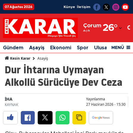
07 Ağustos 2026
Künye
İletişim
Adana
Çorum
26
°
Adıyaman
Açık
Afyonkarahisar
Gündem
Aşayiş
Ekonomi
Spor
Ulusal
Siyaset
MENÜ
Ağrı
Asayiş
Kesin Karar
Dur İhtarına Uymayan
Amasya
Alkollü Sürücüye Dev Ceza
Ankara
Antalya
İHA
Yayınlanma
Artvin
27 Haziran 2026 - 15:30
KAYNAK
Aydın
Balıkesir