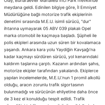
Olay, Buharaevler Mahallesi İnci Park mevkiinde
Bilecik
meydana geldi. Edinilen bilgiye göre, İl Emniyet
Müdürlüğüne bağlı motorize trafik ekiplerinin
Bingöl
denetimi sırasında M.E.U. isimli sürücü, "dur"
Bitlis
ihtarına uymayarak 05 ABV 039 plakalı Opel
Bolu
marka otomobil ile kaçmaya başladı. Şüpheli ile
polis ekipleri arasında uzun süren bir kovalamaca
Burdur
yaşandı. Ankara kara yolu Yaydiğin Kavşağı'na
Bursa
kadar kaçmayı sürdüren sürücü, yol kenarındaki
Çanakkale
kaldırım taşlarına çarptı. Kazanın ardından şahıs,
motorize ekipler tarafından yakalandı. Ekiplerce
Çankırı
yapılan incelemelerde, M.E.U.'nun 1 promil alkollü
Çorum
olduğu, aracın zorunlu trafik sigortasının
Denizli
bulunmadığı ve sürücünün ehliyetine daha önce
de 3 kez el konulduğu tespit edildi. Trafik
Diyarbakır