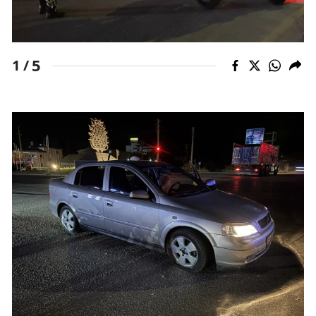
Mersin
İstanbul
5
1 /
İzmir
Kars
Kastamonu
Kayseri
Kırklareli
Kırşehir
Kocaeli
Konya
Kütahya