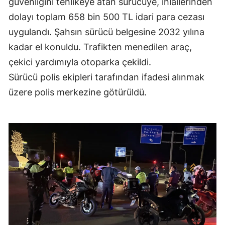
güvenliğini tehlikeye atan sürücüye, ihlallerinden
Edirne
dolayı toplam 658 bin 500 TL idari para cezası
uygulandı. Şahsın sürücü belgesine 2032 yılına
Elazığ
kadar el konuldu. Trafikten menedilen araç,
Erzincan
çekici yardımıyla otoparka çekildi.
Erzurum
Sürücü polis ekipleri tarafından ifadesi alınmak
üzere polis merkezine götürüldü.
Eskişehir
Gaziantep
Giresun
Gümüşhane
Hakkari
Hatay
Isparta