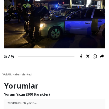
Yozgat
Zonguldak
Aksaray
Bayburt
Karaman
5
5 /
Kırıkkale
Batman
YAZAR: Haber Merkezi
Şırnak
Yorumlar
Bartın
Yorum Yazın (500 Karakter)
Ardahan
Iğdır