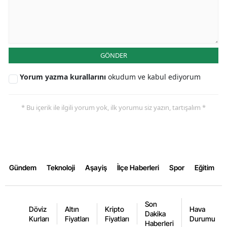
Yalova
Karabük
GÖNDER
Kilis
Yorum yazma kurallarını
okudum ve kabul ediyorum
Osmaniye
Düzce
* Bu içerik ile ilgili yorum yok, ilk yorumu siz yazın, tartışalım *
Gündem
Teknoloji
Aşayiş
İlçe Haberleri
Spor
Eğitim
Son
Döviz
Altın
Kripto
Hava
Dakika
Kurları
Fiyatları
Fiyatları
Durumu
Haberleri