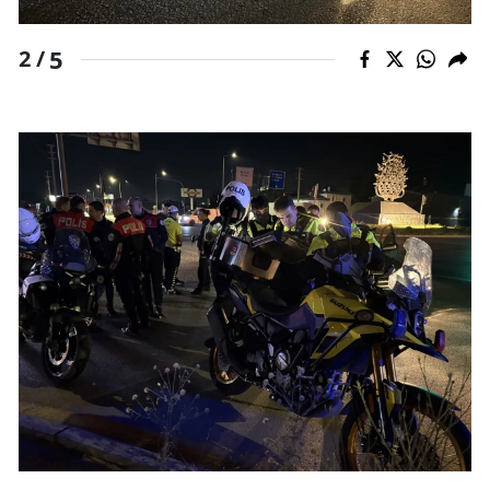
Malatya
5
2 /
Manisa
Kahramanmaraş
Mardin
Muğla
Muş
Nevşehir
Niğde
Ordu
Rize
Sakarya