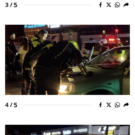
5
3 /
Samsun
Siirt
Sinop
Sivas
Tekirdağ
Tokat
Trabzon
Tunceli
5
4 /
Şanlıurfa
Uşak
Van