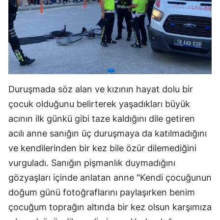
Malatya
Manisa
Kahramanmaraş
Mardin
Duruşmada söz alan ve kızının hayat dolu bir
Muğla
çocuk olduğunu belirterek yaşadıkları büyük
Muş
acının ilk günkü gibi taze kaldığını dile getiren
acılı anne sanığın üç duruşmaya da katılmadığını
Nevşehir
ve kendilerinden bir kez bile özür dilemediğini
Niğde
vurguladı. Sanığın pişmanlık duymadığını
Ordu
gözyaşları içinde anlatan anne "Kendi çocuğunun
doğum günü fotoğraflarını paylaşırken benim
Rize
çocuğum toprağın altında bir kez olsun karşımıza
Sakarya