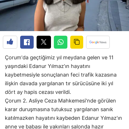
Edirne
Elazığ
Erzincan
Erzurum
Eskişehir
Çorum'da geçtiğimiz yıl meydana gelen ve 11
yaşındaki Edanur Yılmaz'ın hayatını
Gaziantep
kaybetmesiyle sonuçlanan feci trafik kazasına
Giresun
ilişkin davada yargılanan tır sürücüsüne iki yıl
Gümüşhane
dört ay hapis cezası verildi.
Çorum 2. Asliye Ceza Mahkemesi'nde görülen
Hakkari
karar duruşmasına tutuksuz yargılanan sanık
Hatay
katılmazken hayatını kaybeden Edanur Yılmaz'ın
Isparta
anne ve babası ile yakınları salonda hazır