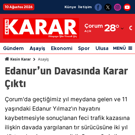
10 Ağustos 2026
Künye
İletişim
Adana
Çorum
28
°
Adıyaman
Açık
Afyonkarahisar
Gündem
Aşayiş
Ekonomi
Spor
Ulusal
Siyaset
MENÜ
Ağrı
Asayiş
Kesin Karar
Edanur’un Davasında Karar
Amasya
Çıktı
Ankara
Antalya
Çorum'da geçtiğimiz yıl meydana gelen ve 11
Artvin
yaşındaki Edanur Yılmaz'ın hayatını
Aydın
kaybetmesiyle sonuçlanan feci trafik kazasına
ilişkin davada yargılanan tır sürücüsüne iki yıl
Balıkesir