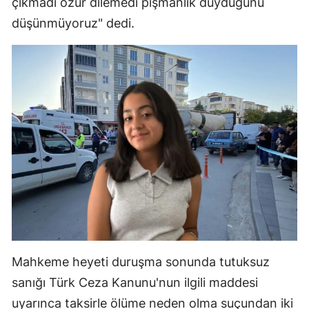
çıkmadı özür dilemedi pişmanlık duyduğunu
düşünmüyoruz" dedi.
Samsun
Siirt
Sinop
Sivas
Tekirdağ
Tokat
Trabzon
Tunceli
Şanlıurfa
Mahkeme heyeti duruşma sonunda tutuksuz
Uşak
sanığı Türk Ceza Kanunu'nun ilgili maddesi
uyarınca taksirle ölüme neden olma suçundan iki
Van