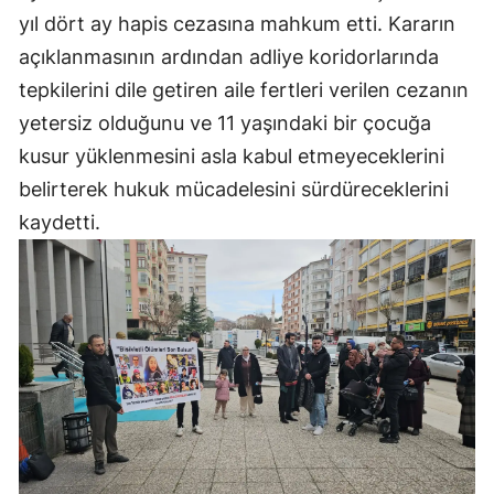
yıl dört ay hapis cezasına mahkum etti. Kararın
Yozgat
açıklanmasının ardından adliye koridorlarında
Zonguldak
tepkilerini dile getiren aile fertleri verilen cezanın
yetersiz olduğunu ve 11 yaşındaki bir çocuğa
Aksaray
kusur yüklenmesini asla kabul etmeyeceklerini
Bayburt
belirterek hukuk mücadelesini sürdüreceklerini
kaydetti.
Karaman
Kırıkkale
Batman
Şırnak
Bartın
Ardahan
Iğdır