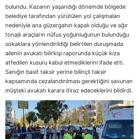
bulundu. Kazanın yaşandığı dönemde bölgede
Mersin
belediye tarafından yürütülen yol çalışmaları
İstanbul
nedeniyle ana güzergahın kapalı olduğu ve ağır
İzmir
tonajlı araçların nüfus yoğunluğunun bulunduğu
sokaklara yönlendirildiği belirtilen duruşmada
Kars
ailenin avukatı bilirkişi raporunda küçük kıza
Kastamonu
atfedilen kusuru kabul etmediklerini ifade etti.
Sanığın basit taksir yerine bilinçli taksir
Kayseri
kapsamında cezalandırılması gerektiğini savunan
Kırklareli
müşteki avukatı karara itiraz edeceklerini bildirdi.
Kırşehir
Kocaeli
Konya
Kütahya