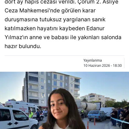
dört ay hapis cezası verildi. Çorum 2. Asliye
Bilecik
Ceza Mahkemesi'nde görülen karar
Bingöl
duruşmasına tutuksuz yargılanan sanık
katılmazken hayatını kaybeden Edanur
Bitlis
Yılmaz'ın anne ve babası ile yakınları salonda
Bolu
hazır bulundu.
Burdur
Yayınlanma
Bursa
10 Haziran 2026 - 18:30
Çanakkale
Çankırı
Çorum
Denizli
Diyarbakır