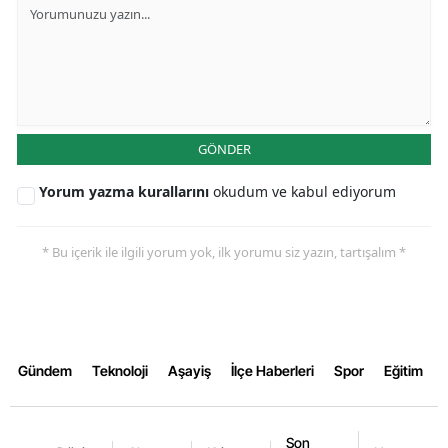
Yalova
Karabük
Kilis
GÖNDER
Osmaniye
Yorum yazma kurallarını
okudum ve kabul ediyorum
Düzce
* Bu içerik ile ilgili yorum yok, ilk yorumu siz yazın, tartışalım *
Gündem
Teknoloji
Aşayiş
İlçe Haberleri
Spor
Eğitim
Son