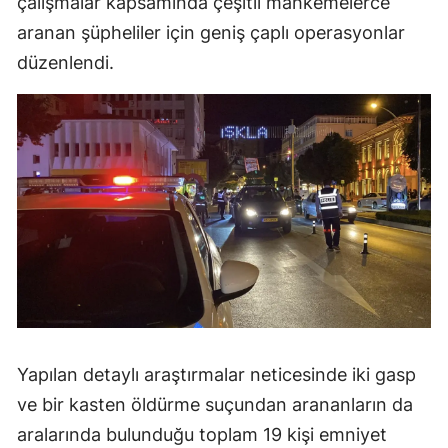
çalışmalar kapsamında çeşitli mahkemelerce
Mersin
aranan şüpheliler için geniş çaplı operasyonlar
düzenlendi.
İstanbul
İzmir
Kars
Kastamonu
Kayseri
Kırklareli
Kırşehir
Kocaeli
Yapılan detaylı araştırmalar neticesinde iki gasp
Konya
ve bir kasten öldürme suçundan arananların da
aralarında bulunduğu toplam 19 kişi emniyet
Kütahya