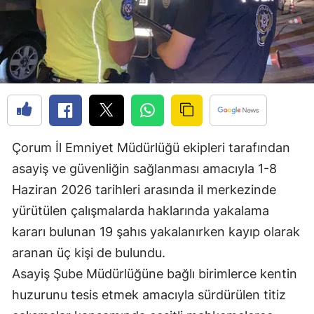
Edirne
Elazığ
Erzincan
Erzurum
Eskişehir
Çorum İl Emniyet Müdürlüğü ekipleri tarafından
Gaziantep
asayiş ve güvenliğin sağlanması amacıyla 1-8
Haziran 2026 tarihleri arasında il merkezinde
Giresun
yürütülen çalışmalarda haklarında yakalama
Gümüşhane
kararı bulunan 19 şahıs yakalanırken kayıp olarak
Hakkari
aranan üç kişi de bulundu.
Asayiş Şube Müdürlüğüne bağlı birimlerce kentin
Hatay
huzurunu tesis etmek amacıyla sürdürülen titiz
Isparta