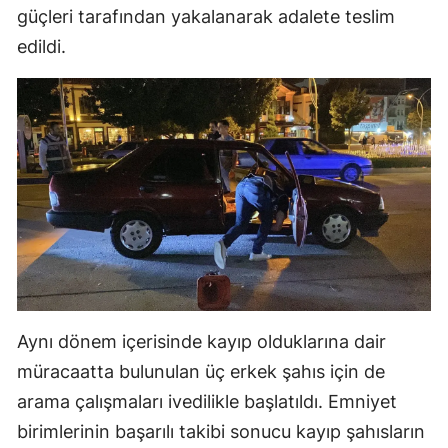
güçleri tarafından yakalanarak adalete teslim
Malatya
edildi.
Manisa
Kahramanmaraş
Mardin
Muğla
Muş
Nevşehir
Niğde
Aynı dönem içerisinde kayıp olduklarına dair
Ordu
müracaatta bulunulan üç erkek şahıs için de
Rize
arama çalışmaları ivedilikle başlatıldı. Emniyet
birimlerinin başarılı takibi sonucu kayıp şahısların
Sakarya