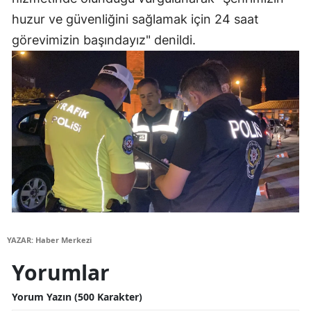
huzur ve güvenliğini sağlamak için 24 saat
Yozgat
görevimizin başındayız" denildi.
Zonguldak
Aksaray
Bayburt
Karaman
Kırıkkale
Batman
Şırnak
YAZAR: Haber Merkezi
Bartın
Yorumlar
Ardahan
Yorum Yazın (500 Karakter)
Iğdır