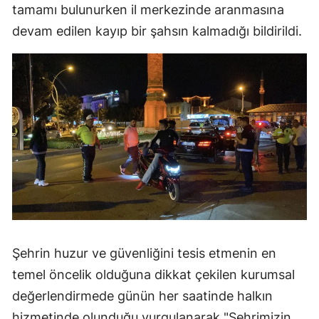
tamamı bulunurken il merkezinde aranmasına
Samsun
devam edilen kayıp bir şahsın kalmadığı bildirildi.
Siirt
Sinop
Sivas
Tekirdağ
Tokat
Trabzon
Tunceli
Şehrin huzur ve güvenliğini tesis etmenin en
Şanlıurfa
temel öncelik olduğuna dikkat çekilen kurumsal
Uşak
değerlendirmede günün her saatinde halkın
Van
hizmetinde olunduğu vurgulanarak "Şehrimizin