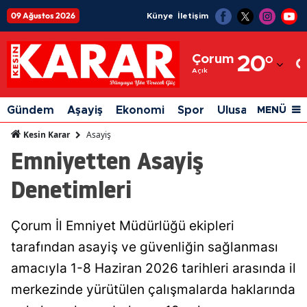
09 Ağustos 2026
Künye
İletişim
Adana
Çorum
20
°
Adıyaman
Açık
Afyonkarahisar
Gündem
Aşayiş
Ekonomi
Spor
Ulusal
Siyaset
MENÜ
Ağrı
Asayiş
Kesin Karar
Emniyetten Asayiş
Amasya
Denetimleri
Ankara
Antalya
Çorum İl Emniyet Müdürlüğü ekipleri
Artvin
tarafından asayiş ve güvenliğin sağlanması
Aydın
amacıyla 1-8 Haziran 2026 tarihleri arasında il
merkezinde yürütülen çalışmalarda haklarında
Balıkesir