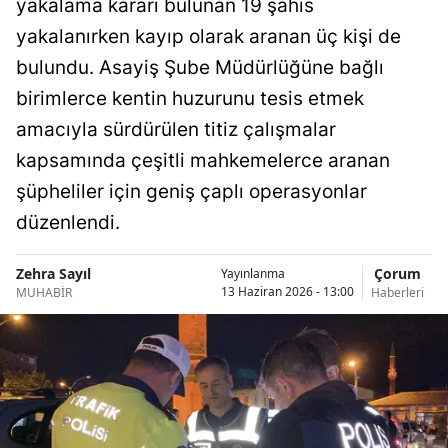
yakalama kararı bulunan 19 şahıs
Bilecik
yakalanırken kayıp olarak aranan üç kişi de
Bingöl
bulundu. Asayiş Şube Müdürlüğüne bağlı
birimlerce kentin huzurunu tesis etmek
Bitlis
amacıyla sürdürülen titiz çalışmalar
Bolu
kapsamında çeşitli mahkemelerce aranan
Burdur
şüpheliler için geniş çaplı operasyonlar
düzenlendi.
Bursa
Çanakkale
Zehra Sayıl
Çorum
Yayınlanma
13 Haziran 2026 - 13:00
MUHABİR
Haberleri
Çankırı
Çorum
Denizli
Diyarbakır