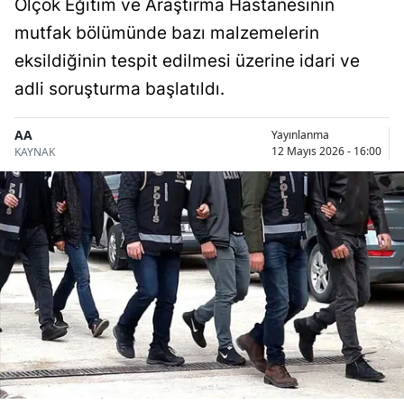
Olçok Eğitim ve Araştırma Hastanesinin
Bilecik
mutfak bölümünde bazı malzemelerin
Bingöl
eksildiğinin tespit edilmesi üzerine idari ve
adli soruşturma başlatıldı.
Bitlis
Bolu
AA
Yayınlanma
12 Mayıs 2026 - 16:00
KAYNAK
Burdur
Bursa
Çanakkale
Çankırı
Çorum
Denizli
Diyarbakır