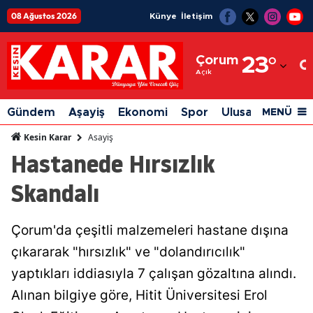
08 Ağustos 2026
Künye
İletişim
Adana
Çorum
23
°
Adıyaman
Açık
Afyonkarahisar
Gündem
Aşayiş
Ekonomi
Spor
Ulusal
Siyaset
MENÜ
Ağrı
Asayiş
Kesin Karar
Hastanede Hırsızlık
Amasya
Skandalı
Ankara
Antalya
Çorum'da çeşitli malzemeleri hastane dışına
Artvin
çıkararak "hırsızlık" ve "dolandırıcılık"
Aydın
yaptıkları iddiasıyla 7 çalışan gözaltına alındı.
Alınan bilgiye göre, Hitit Üniversitesi Erol
Balıkesir