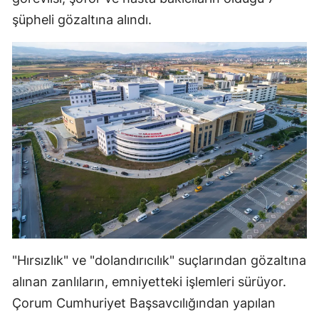
şüpheli gözaltına alındı.
Mersin
İstanbul
İzmir
Kars
Kastamonu
Kayseri
Kırklareli
Kırşehir
Kocaeli
"Hırsızlık" ve "dolandırıcılık" suçlarından gözaltına
alınan zanlıların, emniyetteki işlemleri sürüyor.
Konya
Çorum Cumhuriyet Başsavcılığından yapılan
Kütahya