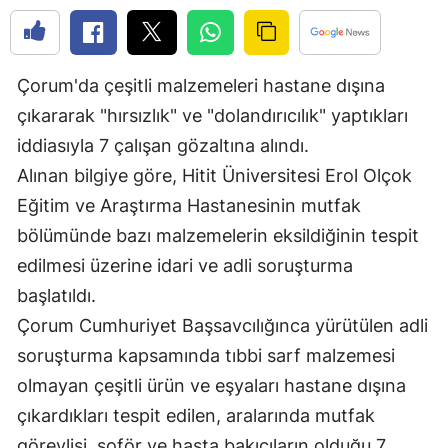
Edirne
Elazığ
Çorum'da çeşitli malzemeleri hastane dışına
Erzincan
çıkararak "hırsızlık" ve "dolandırıcılık" yaptıkları
iddiasıyla 7 çalışan gözaltına alındı.
Erzurum
Alınan bilgiye göre, Hitit Üniversitesi Erol Olçok
Eskişehir
Eğitim ve Araştırma Hastanesinin mutfak
Gaziantep
bölümünde bazı malzemelerin eksildiğinin tespit
edilmesi üzerine idari ve adli soruşturma
Giresun
başlatıldı.
Gümüşhane
Çorum Cumhuriyet Başsavcılığınca yürütülen adli
Hakkari
soruşturma kapsamında tıbbi sarf malzemesi
olmayan çeşitli ürün ve eşyaları hastane dışına
Hatay
çıkardıkları tespit edilen, aralarında mutfak
Isparta
görevlisi, şoför ve hasta bakıcıların olduğu 7