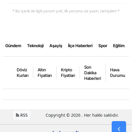
* Bu içerik ile ilgili yorum yok, ilk yorumu siz yazın, tartışalım *
Yalova
Karabük
Kilis
Gündem
Teknoloji
Aşayiş
İlçe Haberleri
Spor
Eğitim
Osmaniye
Düzce
Son
Döviz
Altın
Kripto
Hava
Dakika
Kurları
Fiyatları
Fiyatları
Durumu
Haberleri
RSS
Copyright © 2026 . Her hakkı saklıdır.