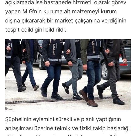
açıklamada ise hastanede hizmetli olarak görev
Malatya
yapan M.G'nin kuruma ait malzemeyi kurum
dışına çıkararak bir market çalışanına verdiğinin
Manisa
tespit edildiğini bildirildi.
Kahramanmaraş
Mardin
Muğla
Muş
Nevşehir
Niğde
Ordu
Şüphelinin eylemini sürekli ve planlı yaptığının
Rize
anlaşılması üzerine teknik ve fiziki takip başladığı
Sakarya