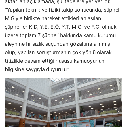
aktarılan açıklamada, şu ifadelere yer verildi:
"Yapılan teknik ve fiziki takip sonucunda, şüpheli
Samsun
M.G'yle birlikte hareket ettikleri anlaşılan
Siirt
şüpheliler K.D, Y.E, E.Ö, Y.T, M.C. ve F.O. olmak
Sinop
üzere toplam 7 şüpheli hakkında kamu kurumu
aleyhine hırsızlık suçundan gözaltına alınmış
Sivas
olup, yapılan soruşturmanın çok yönlü olarak
Tekirdağ
titizlikle devam ettiği hususu kamuoyunun
Tokat
bilgisine saygıyla duyurulur."
Trabzon
Tunceli
Şanlıurfa
Uşak
Van