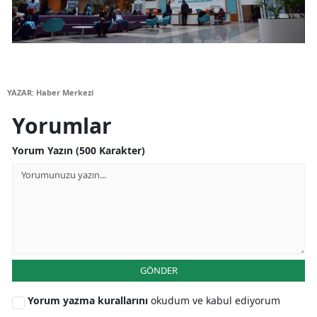
Yozgat
Zonguldak
Aksaray
YAZAR: Haber Merkezi
Bayburt
Yorumlar
Karaman
Yorum Yazın (500 Karakter)
Kırıkkale
Batman
Şırnak
Bartın
GÖNDER
Ardahan
Yorum yazma kurallarını
okudum ve kabul ediyorum
Iğdır