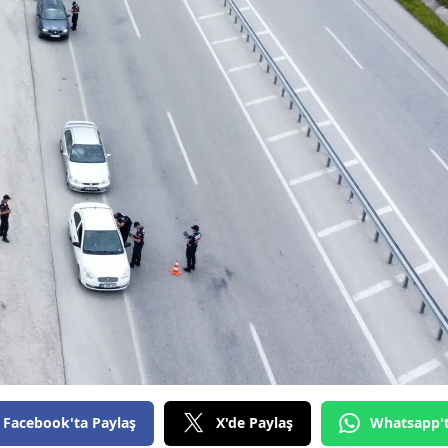
Edirne
Elazığ
Erzincan
Erzurum
Eskişehir
Gaziantep
Giresun
Gümüşhane
Hakkari
Hatay
Facebook'ta Paylaş
X'de Paylaş
Whatsapp'
Isparta