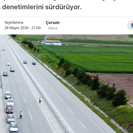
ş denetimlerini sürdürüyor.
Bilecik
Bingöl
Çorum
Yayınlanma
28 Mayıs 2026 - 21:00
Alaca
Bitlis
Bolu
Burdur
Bursa
Çanakkale
Çankırı
Çorum
Denizli
Diyarbakır