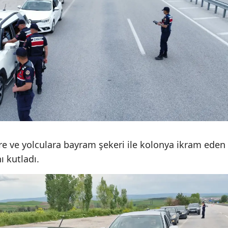
Yozgat
Zonguldak
Aksaray
Bayburt
Karaman
Kırıkkale
 ve yolculara bayram şekeri ile kolonya ikram eden
Batman
ı kutladı.
Şırnak
Bartın
Ardahan
Iğdır