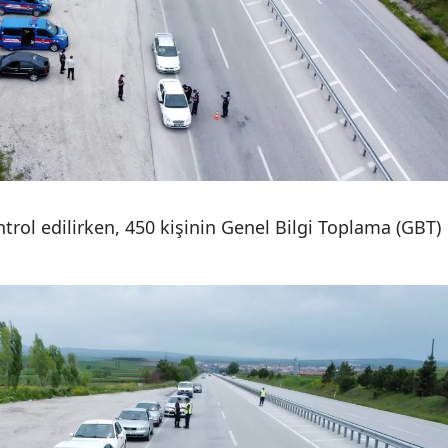
Samsun
Siirt
Sinop
Sivas
Tekirdağ
trol edilirken, 450 kişinin Genel Bilgi Toplama (GBT)
Tokat
Trabzon
Tunceli
Şanlıurfa
Uşak
Van