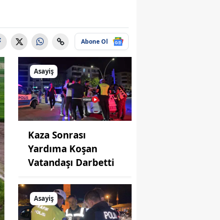
Abone Ol
Asayiş
Kaza Sonrası
Yardıma Koşan
Vatandaşı Darbetti
Asayiş