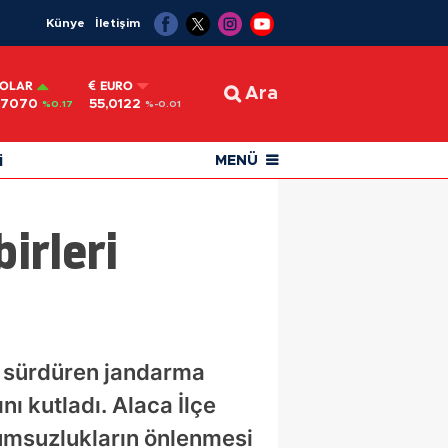
Künye
İletişim
OLAR
EURO
Ara
,7070
55,0122
%0.17
%-0.01
i
MENÜ
irleri
i sürdüren jandarma
nı kutladı. Alaca İlçe
lumsuzlukların önlenmesi