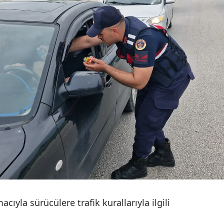
Yalova
Karabük
Kilis
Osmaniye
Düzce
cıyla sürücülere trafik kurallarıyla ilgili