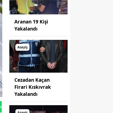
Aranan 19 Kişi
Yakalandı
Asayiş
Cezadan Kaçan
Firari Kıskıvrak
Yakalandı
tan Gönder
Asayiş