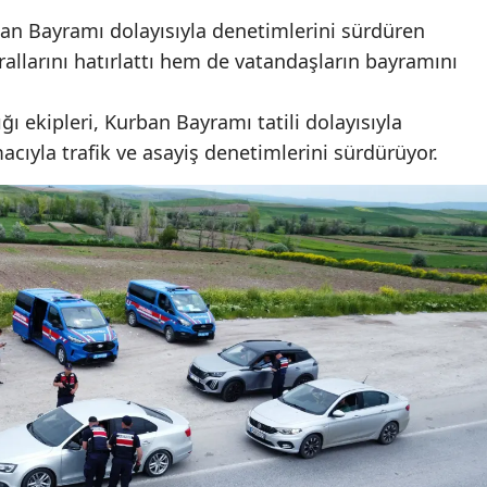
an Bayramı dolayısıyla denetimlerini sürdüren
Mersin
rallarını hatırlattı hem de vatandaşların bayramını
İstanbul
İzmir
ı ekipleri, Kurban Bayramı tatili dolayısıyla
cıyla trafik ve asayiş denetimlerini sürdürüyor.
Kars
Kastamonu
Kayseri
Kırklareli
Kırşehir
Kocaeli
Konya
Kütahya