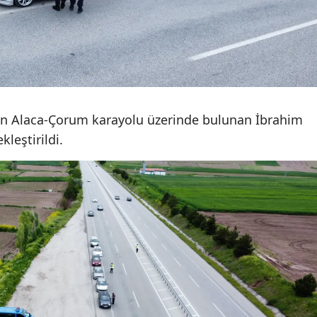
Malatya
Manisa
Kahramanmaraş
Mardin
dan Alaca-Çorum karayolu üzerinde bulunan İbrahim
Muğla
leştirildi.
Muş
Nevşehir
Niğde
Ordu
Rize
Sakarya