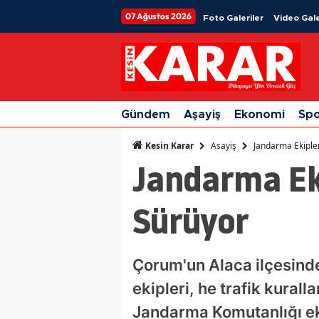
07 Ağustos 2026
Foto Galeriler
Video Gale
Gündem
Aşayiş
Ekonomi
Sp
Asayiş
Jandarma Ekiple
Kesin Karar
Jandarma Eki
Sürüyor
Çorum'un Alaca ilçesind
ekipleri, he trafik kurall
Jandarma Komutanlığı eki