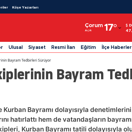
riler
Köşe Yazarları
Adana
Çorum
17
°
D
Adıyaman
47
Açık
Afyonkarahisar
or
Ulusal
Siyaset
Resmi İlan
Eğitim
İlçe Haberler
Ağrı
rinin Bayram Tedbirleri Sürüyor
Amasya
plerinin Bayram Tedb
Ankara
Antalya
Artvin
e Kurban Bayramı dolayısıyla denetimlerin
Aydın
arını hatırlattı hem de vatandaşların bayramı
Balıkesir
pleri, Kurban Bayramı tatili dolayısıyla o