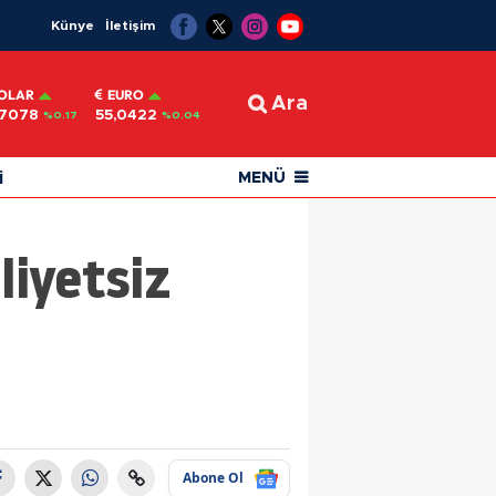
Künye
İletişim
OLAR
EURO
Ara
,7078
55,0422
%0.17
%0.04
i
MENÜ
iyetsiz
Abone Ol