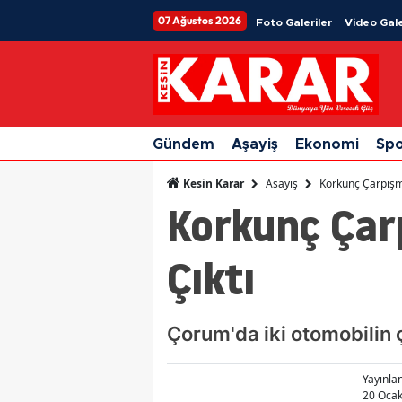
07 Ağustos 2026
Foto Galeriler
Video Gale
Gündem
Aşayiş
Ekonomi
Sp
Asayiş
Korkunç Çarpışma
Kesin Karar
Korkunç Çar
Çıktı
Çorum'da iki otomobilin 
Yayınl
20 Ocak