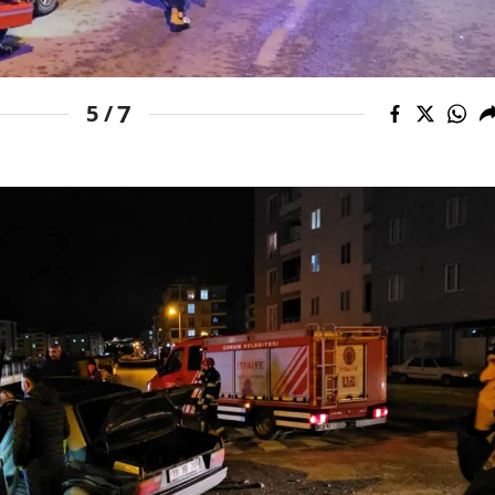
Yalova
Karabük
7
5 /
Kilis
Osmaniye
Düzce