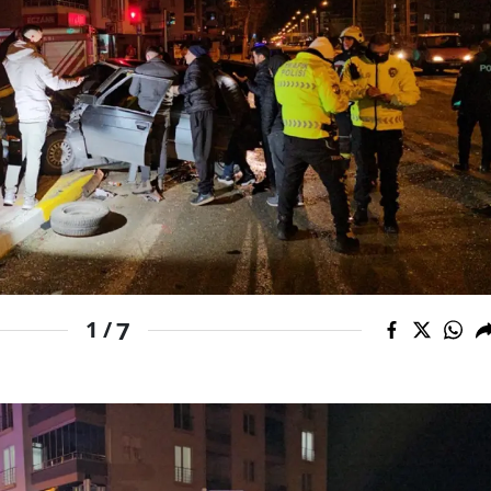
Edirne
Elazığ
Erzincan
Erzurum
Eskişehir
Gaziantep
Giresun
7
1 /
Gümüşhane
Hakkari
Hatay
Isparta