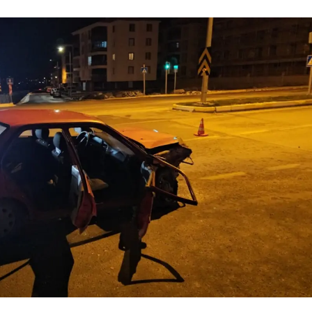
Samsun
Siirt
Sinop
Sivas
Tekirdağ
Tokat
Trabzon
Tunceli
Şanlıurfa
Uşak
Van