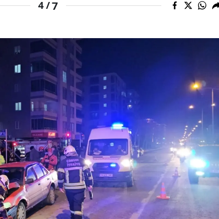
7
4 /
Yozgat
Zonguldak
Aksaray
Bayburt
Karaman
Kırıkkale
Batman
Şırnak
Bartın
Ardahan
Iğdır