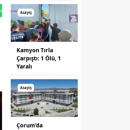
tan Gönder
Asayiş
Kamyon Tırla
Çarpıştı: 1 Ölü, 1
Yaralı
Asayiş
Çorum’da