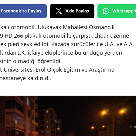
Bilecik
Facebook'ta Paylaş
X'de Paylaş
Whatsapp'
Bingöl
akalı otomobil, Ulukavak Mahallesi Osmancık
Bitlis
19 HD 266 plakalı otomobille çarpıştı. İhbar üzerine
 ekipleri sevk edildi. Kazada sürücüler ile U.A. ve A.A.
Bolu
ılardan İ.K, itfaiye ekiplerince bulunduğu yerden
Burdur
esinin olmadığı öğrenildi.
Bursa
tit Üniversitesi Erol Olçok Eğitim ve Araştırma
 hastaneye kaldırıldı.
Çanakkale
Çankırı
Çorum
Denizli
Diyarbakır