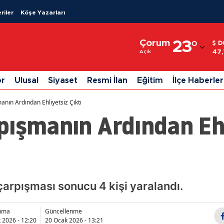
riler
Köşe Yazarları
Adana
Çorum
23
°
D
Adıyaman
47
Açık
Afyonkarahisar
or
Ulusal
Siyaset
Resmi İlan
Eğitim
İlçe Haberler
Ağrı
nın Ardından Ehliyetsiz Çıktı
Amasya
pışmanın Ardından Ehl
Ankara
Antalya
Artvin
çarpışması sonucu 4 kişi yaralandı.
Aydın
anma
Güncellenme
Balıkesir
 2026 - 12:20
20 Ocak 2026 - 13:21