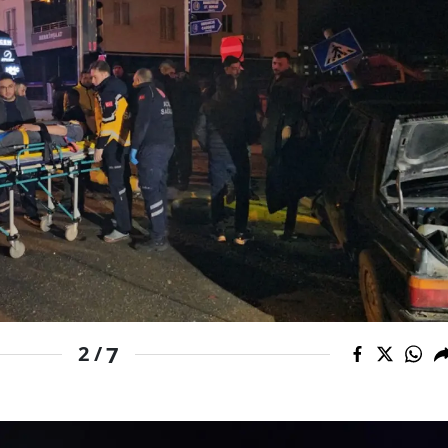
Mersin
İstanbul
İzmir
Kars
Kastamonu
Kayseri
Kırklareli
Kırşehir
7
2 /
Kocaeli
Konya
Kütahya