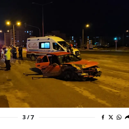
Malatya
Manisa
Kahramanmaraş
Mardin
Muğla
Muş
Nevşehir
Niğde
Ordu
Rize
7
3 /
Sakarya