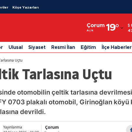
riler
Köşe Yazarları
Adana
Çorum
19
°
Adıyaman
4
Açık
Afyonkarahisar
or
Ulusal
Siyaset
Resmi İlan
Eğitim
İlçe Haberler
Ağrı
Tarlasına Uçtu
Amasya
tik Tarlasına Uçtu
Ankara
Antalya
nde otomobilin çeltik tarlasına devrilmesi
 FY 0703 plakalı otomobil, Girinoğlan köy
Artvin
lasına devrildi.
Aydın
Balıkesir
Çorum
Yayınlanma