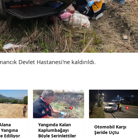
Samsun
Siirt
Sinop
Sivas
Tekirdağ
smancık Devlet Hastanesi'ne kaldırıldı.
Tokat
Trabzon
Tunceli
Şanlıurfa
Uşak
Alana
Yangında Kalan
Otomobil Karşı
 Yangına
Kaplumbağayı
Şeride Uçtu
 Ediliyor
Böyle Serinlettiler
Van