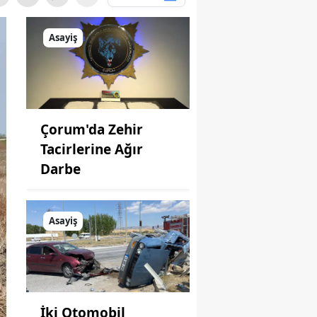
Asayiş
Çorum'da Zehir
Tacirlerine Ağır
Darbe
Asayiş
İki Otomobil