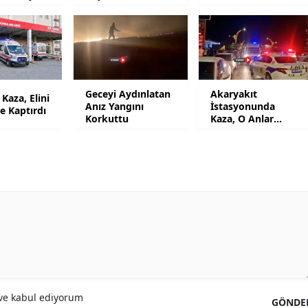
Yozgat
Zonguldak
Aksaray
Geceyi Aydınlatan
Akaryakıt
Kaza, Elini
Anız Yangını
İstasyonunda
Bayburt
e Kaptırdı
Korkuttu
Kaza, O Anlar
Kamerada
Karaman
Kırıkkale
Batman
Şırnak
Bartın
Ardahan
e kabul ediyorum
GÖNDE
Iğdır