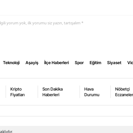
Yalova
 ilgili yorum yok, ilk yorumu siz yazın, tartışalım *
Karabük
Kilis
Osmaniye
Düzce
Teknoloji
Aşayiş
İlçe Haberleri
Spor
Eğitim
Siyaset
Vid
Kripto
Son Dakika
Hava
Nöbetçi
Fiyatları
Haberleri
Durumu
Eczanele
klıdır.