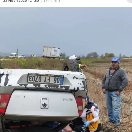
22 Nisan 2026 - 21:30
Osmancık
Bilecik
Bingöl
Bitlis
Bolu
Burdur
Bursa
Çanakkale
Çankırı
Çorum
Denizli
Diyarbakır