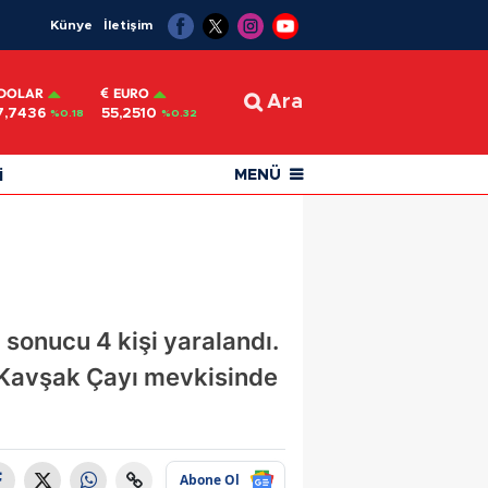
Künye
İletişim
DOLAR
EURO
Ara
7,7436
55,2510
%0.18
%0.32
i
MENÜ
 sonucu 4 kişi yaralandı.
ü Kavşak Çayı mevkisinde
Abone Ol