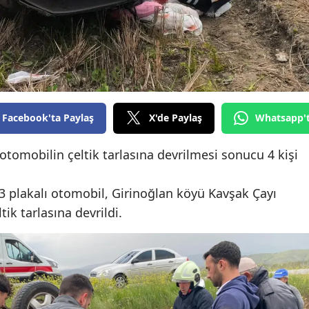
Edirne
Elazığ
Erzincan
Erzurum
Facebook'ta Paylaş
X'de Paylaş
Whatsapp'
Eskişehir
tomobilin çeltik tarlasına devrilmesi sonucu 4 kişi
Gaziantep
Giresun
03 plakalı otomobil, Girinoğlan köyü Kavşak Çayı
ik tarlasına devrildi.
Gümüşhane
Hakkari
Hatay
Isparta