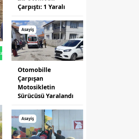
Çarpıştı: 1 Yaralı
Asayiş
tan Gönder
Otomobille
Çarpışan
Motosikletin
Sürücüsü Yaralandı
Asayiş