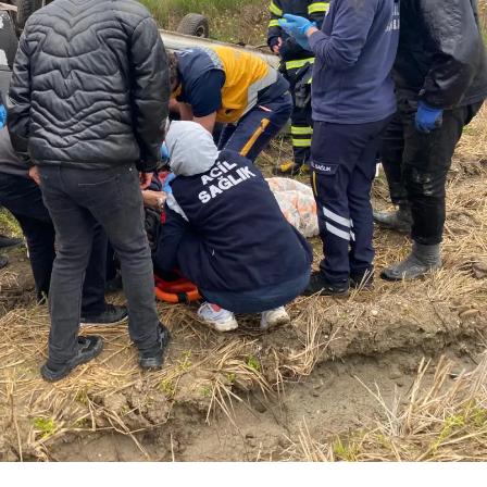
Mersin
İstanbul
İzmir
Kars
Kastamonu
Kayseri
Kırklareli
Kırşehir
Kocaeli
Konya
Kütahya