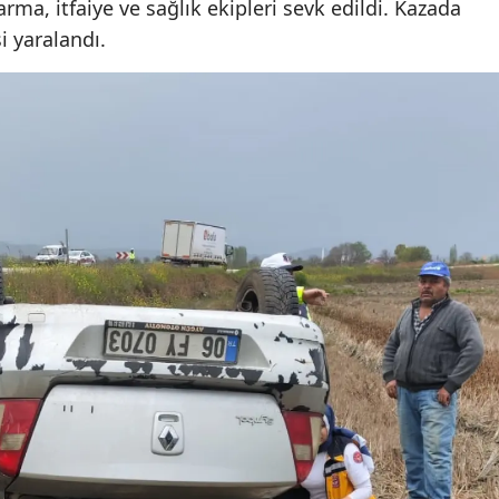
rma, itfaiye ve sağlık ekipleri sevk edildi. Kazada
Malatya
i yaralandı.
Manisa
Kahramanmaraş
Mardin
Muğla
Muş
Nevşehir
Niğde
Ordu
Rize
Sakarya