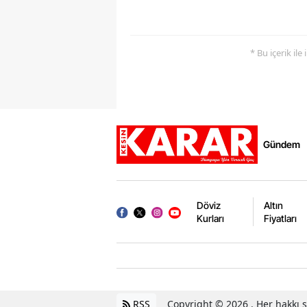
* Bu içerik ile
Gündem
Döviz
Altın
Kurları
Fiyatları
RSS
Copyright © 2026 . Her hakkı sa