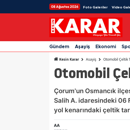
08 Ağustos 2026
Foto Galeriler
Video Gale
Gündem
Aşayiş
Ekonomi
Sp
Asayiş
Otomobil Çeltik 
Kesin Karar
Otomobil Çel
Çorum'un Osmancık ilçesi
Salih A. idaresindeki 06
yol kenarındaki çeltik tar
AA