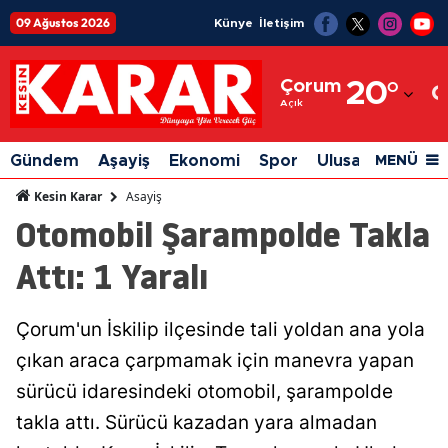
09 Ağustos 2026
Künye
İletişim
Adana
Çorum
20
°
Adıyaman
Açık
Afyonkarahisar
Gündem
Aşayiş
Ekonomi
Spor
Ulusal
Siyaset
MENÜ
Ağrı
Asayiş
Kesin Karar
Otomobil Şarampolde Takla
Amasya
Attı: 1 Yaralı
Ankara
Antalya
Çorum'un İskilip ilçesinde tali yoldan ana yola
Artvin
çıkan araca çarpmamak için manevra yapan
Aydın
sürücü idaresindeki otomobil, şarampolde
takla attı. Sürücü kazadan yara almadan
Balıkesir