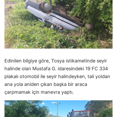
Mersin
İstanbul
İzmir
Kars
Kastamonu
Edinilen bilgiye göre, Tosya istikametinde seyir
Kayseri
halinde olan Mustafa G. idaresindeki 19 FC 334
Kırklareli
plakalı otomobil ile seyir halindeyken, tali yoldan
Kırşehir
ana yola aniden çıkan başka bir araca
çarpmamak için manevra yaptı.
Kocaeli
Konya
Kütahya