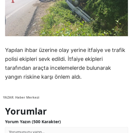
Samsun
Siirt
Sinop
Sivas
Yapılan ihbar üzerine olay yerine itfaiye ve trafik
polisi ekipleri sevk edildi. İtfaiye ekipleri
Tekirdağ
tarafından araçta incelemelerde bulunarak
Tokat
yangın riskine karşı önlem aldı.
Trabzon
Tunceli
YAZAR: Haber Merkezi
Şanlıurfa
Yorumlar
Uşak
Yorum Yazın (500 Karakter)
Van