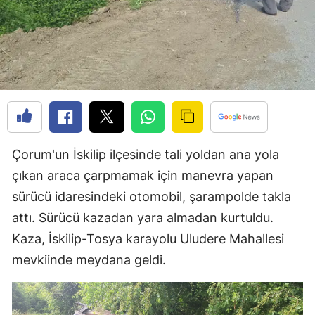
Edirne
Elazığ
Erzincan
Erzurum
Eskişehir
Çorum'un İskilip ilçesinde tali yoldan ana yola
Gaziantep
çıkan araca çarpmamak için manevra yapan
Giresun
sürücü idaresindeki otomobil, şarampolde takla
attı. Sürücü kazadan yara almadan kurtuldu.
Gümüşhane
Kaza, İskilip-Tosya karayolu Uludere Mahallesi
Hakkari
mevkiinde meydana geldi.
Hatay
Isparta