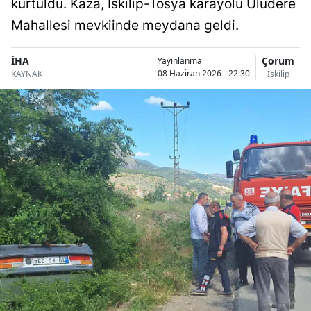
kurtuldu. Kaza, İskilip-Tosya karayolu Uludere
Bilecik
Mahallesi mevkiinde meydana geldi.
Bingöl
İHA
Çorum
Yayınlanma
Bitlis
08 Haziran 2026 - 22:30
KAYNAK
İskilip
Bolu
Burdur
Bursa
Çanakkale
Çankırı
Çorum
Denizli
Diyarbakır