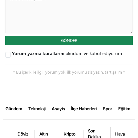
Yozgat
Zonguldak
Aksaray
GÖNDER
Bayburt
Yorum yazma kurallarını
okudum ve kabul ediyorum
Karaman
* Bu içerik ile ilgili yorum yok, ilk yorumu siz yazın, tartışalım *
Kırıkkale
Batman
Şırnak
Gündem
Teknoloji
Aşayiş
İlçe Haberleri
Spor
Eğitim
Bartın
Ardahan
Son
Döviz
Altın
Kripto
Hava
Dakika
Iğdır