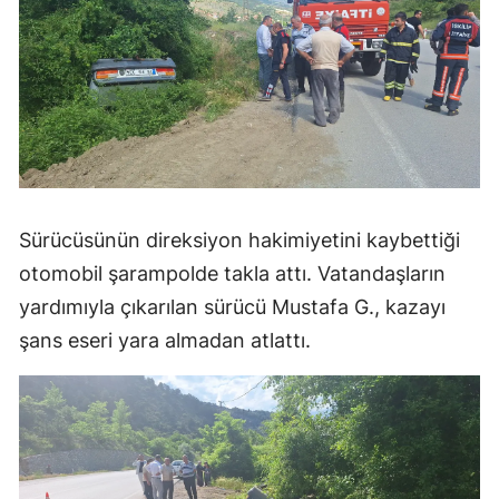
Malatya
Manisa
Kahramanmaraş
Mardin
Muğla
Sürücüsünün direksiyon hakimiyetini kaybettiği
Muş
otomobil şarampolde takla attı. Vatandaşların
yardımıyla çıkarılan sürücü Mustafa G., kazayı
Nevşehir
şans eseri yara almadan atlattı.
Niğde
Ordu
Rize
Sakarya