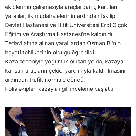
ekiplerinin çalışmasıyla araçlardan çıkartılan
Edirne
yaralılar, ilk müdahalelerinin ardından İskilip
Elazığ
Devlet Hastanesi ve Hitit Üniversitesi Erol Olçok
Erzincan
Eğitim ve Araştırma Hastanesi'ne kaldırıldı.
Tedavi altına alınan yaralılardan Osman B.'nin
Erzurum
hayati tehlikesinin olduğu öğrenildi.
Eskişehir
Kaza sebebiyle yoğunluk oluşan yolda, kazaya
Gaziantep
karışan araçların çekici yardımıyla kaldırılmasının
ardından trafik normale döndü.
Giresun
Polis ekipleri kazayla ilgili inceleme başlattı.
Gümüşhane
Hakkari
Hatay
Isparta