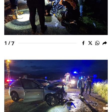
Mersin
İstanbul
İzmir
Kars
7
1 /
Kastamonu
Kayseri
Kırklareli
Kırşehir
Kocaeli
Konya
Kütahya