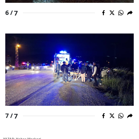
7
6 /
Yalova
Karabük
Kilis
Osmaniye
Düzce
7
7 /
YAZAR: Haber Merkezi