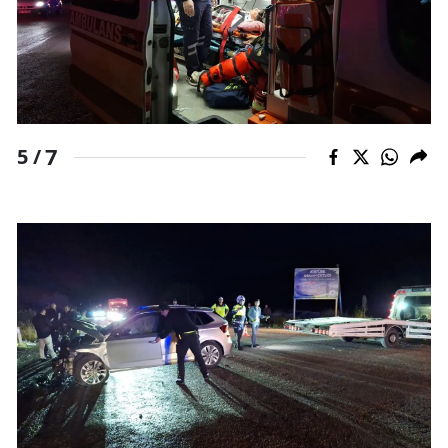
Yozgat
Zonguldak
Aksaray
7
5 /
Bayburt
Karaman
Kırıkkale
Batman
Şırnak
Bartın
Ardahan
Iğdır