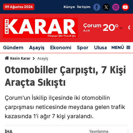
09 Ağustos 2026
Künye
İletişim
Adana
Çorum
20
°
Adıyaman
Açık
Afyonkarahisar
Gündem
Aşayiş
Ekonomi
Spor
Ulusal
Siyaset
MENÜ
Ağrı
Asayiş
Kesin Karar
Otomobiller Çarpıştı, 7 Kişi
Amasya
Araçta Sıkıştı
Ankara
Antalya
Çorum'un İskilip ilçesinde iki otomobilin
Artvin
çarpışması neticesinde meydana gelen trafik
Aydın
kazasında 1’i ağır 7 kişi yaralandı.
Balıkesir
İHA
Yayınlanma