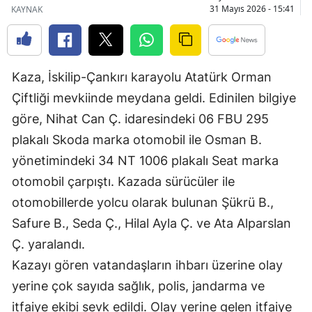
31 Mayıs 2026 - 15:41
KAYNAK
Bilecik
Bingöl
Bitlis
Kaza, İskilip-Çankırı karayolu Atatürk Orman
Çiftliği mevkiinde meydana geldi. Edinilen bilgiye
Bolu
göre, Nihat Can Ç. idaresindeki 06 FBU 295
Burdur
plakalı Skoda marka otomobil ile Osman B.
Bursa
yönetimindeki 34 NT 1006 plakalı Seat marka
otomobil çarpıştı. Kazada sürücüler ile
Çanakkale
otomobillerde yolcu olarak bulunan Şükrü B.,
Çankırı
Safure B., Seda Ç., Hilal Ayla Ç. ve Ata Alparslan
Çorum
Ç. yaralandı.
Kazayı gören vatandaşların ihbarı üzerine olay
Denizli
yerine çok sayıda sağlık, polis, jandarma ve
Diyarbakır
itfaiye ekibi sevk edildi. Olay yerine gelen itfaiye