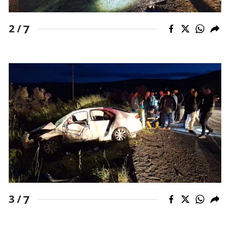
Malatya
7
2 /
Manisa
Kahramanmaraş
Mardin
Muğla
Muş
Nevşehir
Niğde
Ordu
7
3 /
Rize
Sakarya