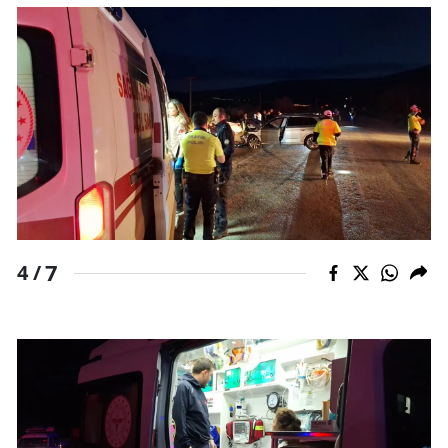
Samsun
Siirt
Sinop
Sivas
Tekirdağ
Tokat
7
4 /
Trabzon
Tunceli
Şanlıurfa
Uşak
Van