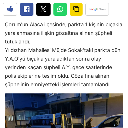
Edirne
Elazığ
Çorum'un Alaca ilçesinde, parkta 1 kişinin bıçakla
Erzincan
yaralanmasına ilişkin gözaltına alınan şüpheli
tutuklandı.
Erzurum
Yıldızhan Mahallesi Müjde Sokak'taki parkta dün
Eskişehir
Y.A.Ö'yü bıçakla yaraladıktan sonra olay
Gaziantep
yerinden kaçan şüpheli A.Y, gece saatlerinde
polis ekiplerine teslim oldu. Gözaltına alınan
Giresun
şüphelinin emniyetteki işlemleri tamamlandı.
Gümüşhane
Hakkari
Hatay
Isparta