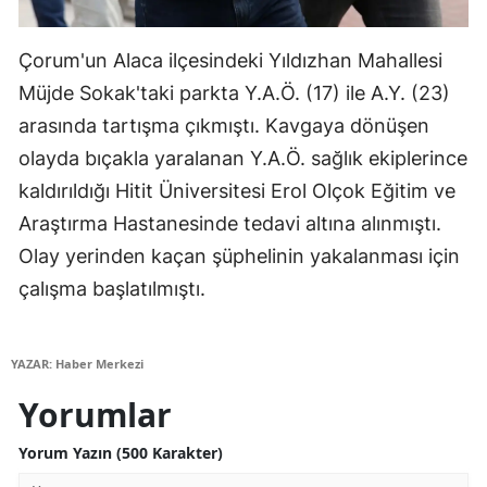
Malatya
Çorum'un Alaca ilçesindeki Yıldızhan Mahallesi
Manisa
Müjde Sokak'taki parkta Y.A.Ö. (17) ile A.Y. (23)
Kahramanmaraş
arasında tartışma çıkmıştı. Kavgaya dönüşen
olayda bıçakla yaralanan Y.A.Ö. sağlık ekiplerince
Mardin
kaldırıldığı Hitit Üniversitesi Erol Olçok Eğitim ve
Muğla
Araştırma Hastanesinde tedavi altına alınmıştı.
Olay yerinden kaçan şüphelinin yakalanması için
Muş
çalışma başlatılmıştı.
Nevşehir
Niğde
YAZAR: Haber Merkezi
Ordu
Yorumlar
Rize
Yorum Yazın (500 Karakter)
Sakarya