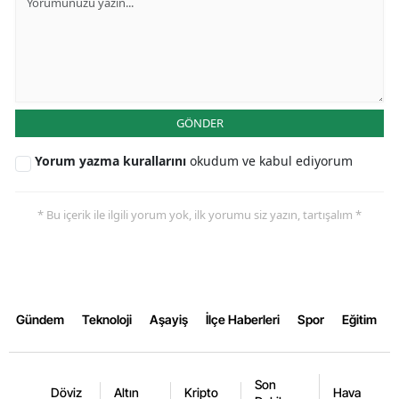
Samsun
Siirt
Sinop
GÖNDER
Sivas
Yorum yazma kurallarını
okudum ve kabul ediyorum
Tekirdağ
Tokat
* Bu içerik ile ilgili yorum yok, ilk yorumu siz yazın, tartışalım *
Trabzon
Tunceli
Gündem
Teknoloji
Aşayiş
İlçe Haberleri
Spor
Eğitim
Şanlıurfa
Uşak
Son
Döviz
Altın
Kripto
Hava
Van