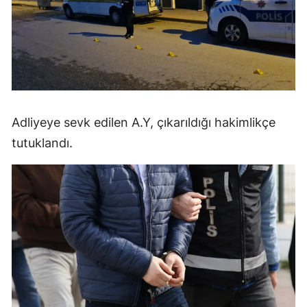
Mersin
İstanbul
İzmir
Kars
Adliyeye sevk edilen A.Y, çıkarıldığı hakimlikçe
Kastamonu
tutuklandı.
Kayseri
Kırklareli
Kırşehir
Kocaeli
Konya
Kütahya