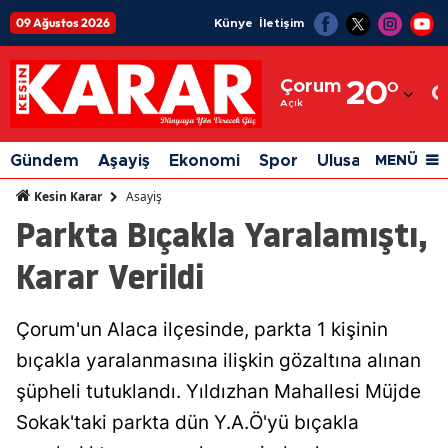
09 Ağustos 2026
Künye
İletişim
Adana
Çorum
20
°
Adıyaman
Açık
Afyonkarahisar
Gündem
Aşayiş
Ekonomi
Spor
Ulusal
Siyaset
MENÜ
Ağrı
Asayiş
Kesin Karar
Parkta Bıçakla Yaralamıştı,
Amasya
Karar Verildi
Ankara
Antalya
Çorum'un Alaca ilçesinde, parkta 1 kişinin
Artvin
bıçakla yaralanmasına ilişkin gözaltına alınan
Aydın
şüpheli tutuklandı. Yıldızhan Mahallesi Müjde
Sokak'taki parkta dün Y.A.Ö'yü bıçakla
Balıkesir