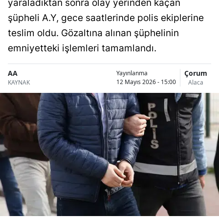
yaraladıktan sonra olay yerinden kaçan
Bilecik
şüpheli A.Y, gece saatlerinde polis ekiplerine
Bingöl
teslim oldu. Gözaltına alınan şüphelinin
emniyetteki işlemleri tamamlandı.
Bitlis
Bolu
AA
Çorum
Yayınlanma
12 Mayıs 2026 - 15:00
KAYNAK
Alaca
Burdur
Bursa
Çanakkale
Çankırı
Çorum
Denizli
Diyarbakır