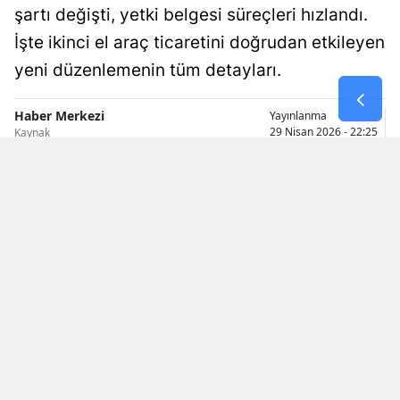
şartı değişti, yetki belgesi süreçleri hızlandı.
Malatya
İşte ikinci el araç ticaretini doğrudan etkileyen
Manisa
yeni düzenlemenin tüm detayları.
Kahramanmaraş
Haber Merkezi
Yayınlanma
29 Nisan 2026 - 22:25
Kaynak
Mardin
Muğla
Muş
Nevşehir
Niğde
Ordu
Rize
Sakarya