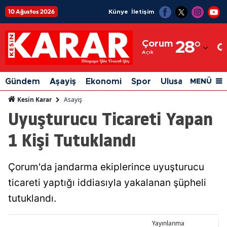
10 Ağustos 2026
Künye
İletişim
Adana
Çorum
28
°
Adıyaman
Açık
Afyonkarahisar
Gündem
Aşayiş
Ekonomi
Spor
Ulusal
Siyaset
MENÜ
Ağrı
Asayiş
Kesin Karar
Uyuşturucu Ticareti Yapan
Amasya
1 Kişi Tutuklandı
Ankara
Antalya
Çorum'da jandarma ekiplerince uyuşturucu
Artvin
ticareti yaptığı iddiasıyla yakalanan şüpheli
Aydın
tutuklandı.
Balıkesir
Yayınlanma