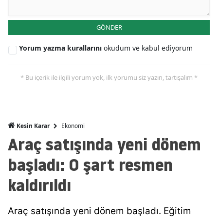
Mersin
GÖNDER
İstanbul
Yorum yazma kurallarını
okudum ve kabul ediyorum
İzmir
Kars
* Bu içerik ile ilgili yorum yok, ilk yorumu siz yazın, tartışalım *
Kastamonu
Kayseri
Ekonomi
Kesin Karar
Kırklareli
Araç satışında yeni dönem
Kırşehir
başladı: O şart resmen
Kocaeli
kaldırıldı
Konya
Araç satışında yeni dönem başladı. Eğitim
Kütahya