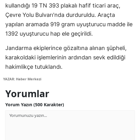
kullandığı 19 TN 393 plakalı hafif ticari araç,
Edirne
Çevre Yolu Bulvarı'nda durduruldu. Araçta
Elazığ
yapılan aramada 919 gram uyuşturucu madde ile
Erzincan
1392 uyuşturucu hap ele geçirildi.
Erzurum
Jandarma ekiplerince gözaltına alınan şüpheli,
karakoldaki işlemlerinin ardından sevk edildiği
Eskişehir
hakimlikçe tutuklandı.
Gaziantep
YAZAR: Haber Merkezi
Giresun
Yorumlar
Gümüşhane
Yorum Yazın (500 Karakter)
Hakkari
Hatay
Isparta