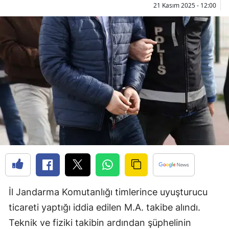
21 Kasım 2025 - 12:00
Bilecik
Bingöl
Bitlis
Bolu
Burdur
Bursa
Çanakkale
Çankırı
Çorum
İl Jandarma Komutanlığı timlerince uyuşturucu
Denizli
ticareti yaptığı iddia edilen M.A. takibe alındı.
Diyarbakır
Teknik ve fiziki takibin ardından şüphelinin