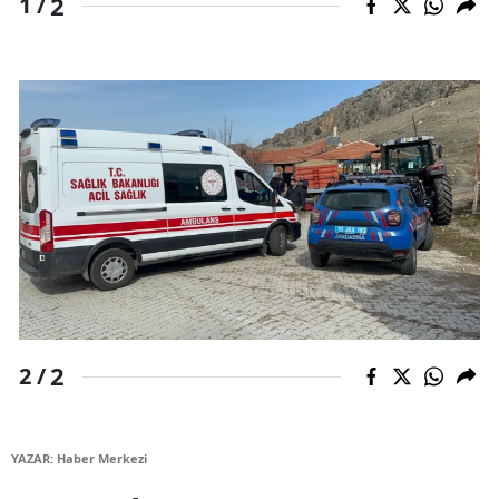
2
1 /
Mersin
İstanbul
İzmir
Kars
Kastamonu
Kayseri
Kırklareli
Kırşehir
2
2 /
Kocaeli
Konya
YAZAR: Haber Merkezi
Kütahya