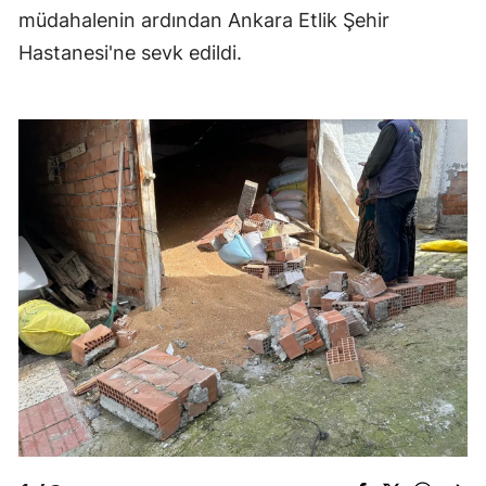
müdahalenin ardından Ankara Etlik Şehir
Edirne
Hastanesi'ne sevk edildi.
Elazığ
Erzincan
Erzurum
Eskişehir
Gaziantep
Giresun
Gümüşhane
Hakkari
Hatay
Isparta