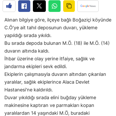
Bilecik
Bingöl
Alınan bilgiye göre, ilçeye bağlı Boğaziçi köyünde
Bitlis
C.Ö'ye ait tahıl deposunun duvarı, yükleme
yapıldığı sırada yıkıldı.
Bolu
Bu sırada depoda bulunan M.Ö. (18) ile M.Ö. (14)
Burdur
duvarın altında kaldı.
İhbar üzerine olay yerine itfaiye, sağlık ve
Bursa
jandarma ekipleri sevk edildi.
Çanakkale
Ekiplerin çalışmasıyla duvarın altından çıkarılan
Çankırı
yaralılar, sağlık ekiplerince Alaca Devlet
Hastanesi'ne kaldırıldı.
Çorum
Duvar yıkıldığı sırada elini buğday yükleme
Denizli
makinesine kaptıran ve parmakları kopan
Diyarbakır
yaralılardan 14 yaşındaki M.Ö, buradaki