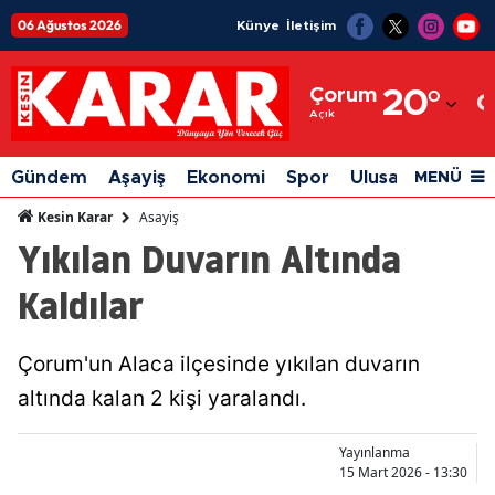
06 Ağustos 2026
Künye
İletişim
Adana
Çorum
20
°
Adıyaman
Açık
Afyonkarahisar
Gündem
Aşayiş
Ekonomi
Spor
Ulusal
Siyaset
MENÜ
Ağrı
Asayiş
Kesin Karar
Yıkılan Duvarın Altında
Amasya
Kaldılar
Ankara
Antalya
Çorum'un Alaca ilçesinde yıkılan duvarın
Artvin
altında kalan 2 kişi yaralandı.
Aydın
Yayınlanma
Balıkesir
15 Mart 2026 - 13:30