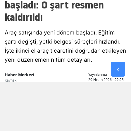
başladı: O şart resmen
Malatya
kaldırıldı
Manisa
Araç satışında yeni dönem başladı. Eğitim
Kahramanmaraş
şartı değişti, yetki belgesi süreçleri hızlandı.
Mardin
İşte ikinci el araç ticaretini doğrudan etkileyen
Muğla
yeni düzenlemenin tüm detayları.
Muş
Haber Merkezi
Yayınlanma
29 Nisan 2026 - 22:25
Kaynak
Nevşehir
Niğde
Ordu
Rize
Sakarya