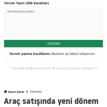
Yorum Yazın (500 Karakter)
Mersin
İstanbul
İzmir
Kars
GÖNDER
Kastamonu
Yorum yazma kurallarını
okudum ve kabul ediyorum
Kayseri
Kırklareli
* Bu içerik ile ilgili yorum yok, ilk yorumu siz yazın, tartışalım *
Kırşehir
Kocaeli
Ekonomi
Kesin Karar
Konya
Araç satışında yeni dönem
Kütahya