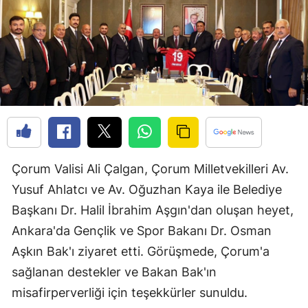
Bilecik
Bingöl
Bitlis
Bolu
Burdur
Bursa
Çorum Valisi Ali Çalgan, Çorum Milletvekilleri Av.
Çanakkale
Yusuf Ahlatcı ve Av. Oğuzhan Kaya ile Belediye
Başkanı Dr. Halil İbrahim Aşgın'dan oluşan heyet,
Çankırı
Ankara'da Gençlik ve Spor Bakanı Dr. Osman
Çorum
Aşkın Bak'ı ziyaret etti. Görüşmede, Çorum'a
Denizli
sağlanan destekler ve Bakan Bak'ın
misafirperverliği için teşekkürler sunuldu.
Diyarbakır