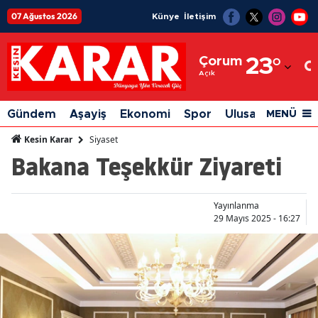
07 Ağustos 2026
Künye
İletişim
Adana
Çorum
23
°
Adıyaman
Açık
Afyonkarahisar
Gündem
Aşayiş
Ekonomi
Spor
Ulusal
Siyaset
MENÜ
Ağrı
Siyaset
Kesin Karar
Bakana Teşekkür Ziyareti
Amasya
Ankara
Yayınlanma
Antalya
29 Mayıs 2025 - 16:27
Artvin
Aydın
Balıkesir