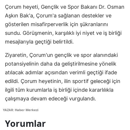
Çorum heyeti, Gençlik ve Spor Bakanı Dr. Osman
Edirne
Aşkın Bak'a, Çorum'a sağlanan destekler ve
Elazığ
gösterilen misafirperverlik için şükranlarını
Erzincan
sundu. Görüşmenin, karşılıklı iyi niyet ve iş birliği
mesajlarıyla geçtiği belirtildi.
Erzurum
Ziyaretin, Çorum'un gençlik ve spor alanındaki
Eskişehir
potansiyelinin daha da geliştirilmesine yönelik
Gaziantep
atılacak adımlar açısından verimli geçtiği ifade
Giresun
edildi. Çorum heyetinin, ilin sportif geleceği için
ilgili tüm kurumlarla iş birliği içinde kararlılıkla
Gümüşhane
çalışmaya devam edeceği vurgulandı.
Hakkari
YAZAR: Haber Merkezi
Hatay
Yorumlar
Isparta