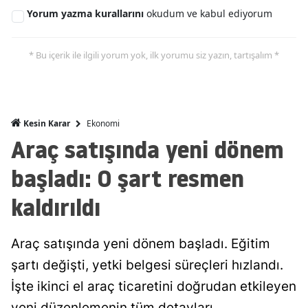
Yorum yazma kurallarını
okudum ve kabul ediyorum
Mersin
İstanbul
* Bu içerik ile ilgili yorum yok, ilk yorumu siz yazın, tartışalım *
İzmir
Kars
Ekonomi
Kesin Karar
Kastamonu
Araç satışında yeni dönem
Kayseri
başladı: O şart resmen
Kırklareli
kaldırıldı
Kırşehir
Araç satışında yeni dönem başladı. Eğitim
Kocaeli
şartı değişti, yetki belgesi süreçleri hızlandı.
Konya
İşte ikinci el araç ticaretini doğrudan etkileyen
Kütahya
yeni düzenlemenin tüm detayları.