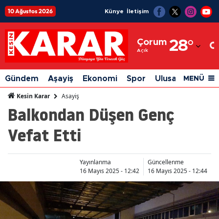
10 Ağustos 2026
Künye
İletişim
Adana
Çorum
28
°
Adıyaman
Açık
Afyonkarahisar
Gündem
Aşayiş
Ekonomi
Spor
Ulusal
Siyaset
MENÜ
Ağrı
Asayiş
Kesin Karar
Balkondan Düşen Genç
Amasya
Vefat Etti
Ankara
Antalya
Yayınlanma
Güncellenme
Artvin
16 Mayıs 2025 - 12:42
16 Mayıs 2025 - 12:44
Aydın
Balıkesir