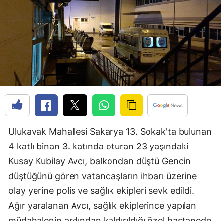
Bilecik
Bingöl
Bitlis
Bolu
Burdur
Bursa
Ulukavak Mahallesi Sakarya 13. Sokak'ta bulunan
Çanakkale
4 katlı binan 3. katında oturan 23 yaşındaki
Çankırı
Kusay Kubilay Avcı, balkondan düştü Gencin
Çorum
düştüğünü gören vatandaşların ihbarı üzerine
olay yerine polis ve sağlık ekipleri sevk edildi.
Denizli
Ağır yaralanan Avcı, sağlık ekiplerince yapılan
Diyarbakır
müdahalenin ardından kaldırıldığı özel hastanede