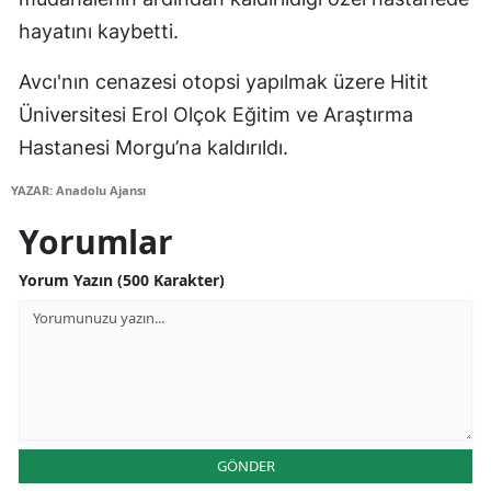
Edirne
hayatını kaybetti.
Elazığ
Avcı'nın cenazesi otopsi yapılmak üzere Hitit
Üniversitesi Erol Olçok Eğitim ve Araştırma
Erzincan
Hastanesi Morgu’na kaldırıldı.
Erzurum
YAZAR: Anadolu Ajansı
Eskişehir
Yorumlar
Gaziantep
Yorum Yazın (500 Karakter)
Giresun
Gümüşhane
Hakkari
Hatay
GÖNDER
Isparta