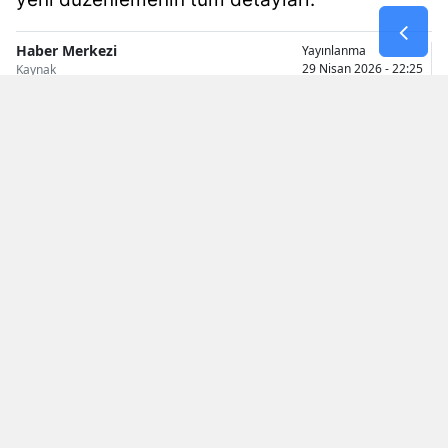
Malatya
Haber Merkezi
Yayınlanma
29 Nisan 2026 - 22:25
Kaynak
Manisa
Kahramanmaraş
Mardin
Muğla
Muş
Nevşehir
Niğde
Ordu
Rize
Araç alım-satımında yıllardır tartışılan şartlardan
Sakarya