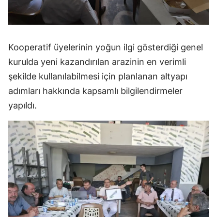
Malatya
Manisa
Kooperatif üyelerinin yoğun ilgi gösterdiği genel
Kahramanmaraş
kurulda yeni kazandırılan arazinin en verimli
Mardin
şekilde kullanılabilmesi için planlanan altyapı
adımları hakkında kapsamlı bilgilendirmeler
Muğla
yapıldı.
Muş
Nevşehir
Niğde
Ordu
Rize
Sakarya