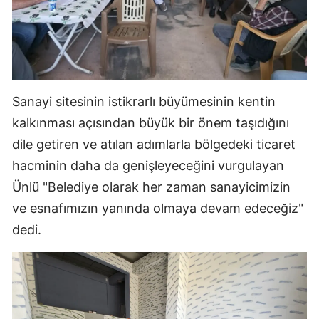
Samsun
Siirt
Sinop
Sanayi sitesinin istikrarlı büyümesinin kentin
Sivas
kalkınması açısından büyük bir önem taşıdığını
Tekirdağ
dile getiren ve atılan adımlarla bölgedeki ticaret
hacminin daha da genişleyeceğini vurgulayan
Tokat
Ünlü "Belediye olarak her zaman sanayicimizin
Trabzon
ve esnafımızın yanında olmaya devam edeceğiz"
Tunceli
dedi.
Şanlıurfa
Uşak
Van