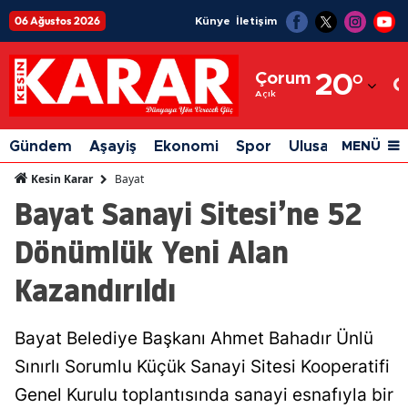
06 Ağustos 2026
Künye
İletişim
Adana
Çorum
20
°
Adıyaman
Açık
Afyonkarahisar
Gündem
Aşayiş
Ekonomi
Spor
Ulusal
Siyaset
MENÜ
Ağrı
Bayat
Kesin Karar
Bayat Sanayi Sitesi’ne 52
Amasya
Dönümlük Yeni Alan
Ankara
Kazandırıldı
Antalya
Artvin
Bayat Belediye Başkanı Ahmet Bahadır Ünlü
Aydın
Sınırlı Sorumlu Küçük Sanayi Sitesi Kooperatifi
Balıkesir
Genel Kurulu toplantısında sanayi esnafıyla bir