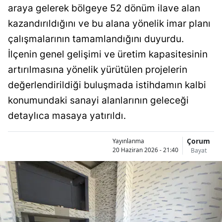
araya gelerek bölgeye 52 dönüm ilave alan
Bilecik
kazandırıldığını ve bu alana yönelik imar planı
Bingöl
çalışmalarının tamamlandığını duyurdu.
Bitlis
İlçenin genel gelişimi ve üretim kapasitesinin
artırılmasına yönelik yürütülen projelerin
Bolu
değerlendirildiği buluşmada istihdamın kalbi
Burdur
konumundaki sanayi alanlarının geleceği
Bursa
detaylıca masaya yatırıldı.
Çanakkale
Çorum
Yayınlanma
20 Haziran 2026 - 21:40
Bayat
Çankırı
Çorum
Denizli
Diyarbakır