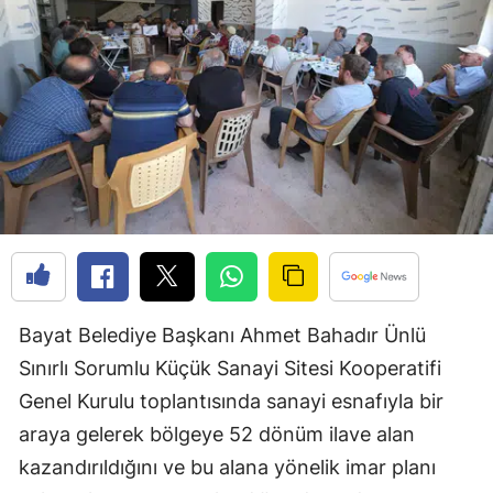
Edirne
Elazığ
Erzincan
Erzurum
Eskişehir
Gaziantep
Giresun
Bayat Belediye Başkanı Ahmet Bahadır Ünlü
Gümüşhane
Sınırlı Sorumlu Küçük Sanayi Sitesi Kooperatifi
Hakkari
Genel Kurulu toplantısında sanayi esnafıyla bir
Hatay
araya gelerek bölgeye 52 dönüm ilave alan
kazandırıldığını ve bu alana yönelik imar planı
Isparta