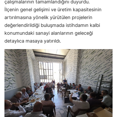
çalışmalarının tamamlandığını duyurdu.
Mersin
İlçenin genel gelişimi ve üretim kapasitesinin
artırılmasına yönelik yürütülen projelerin
İstanbul
değerlendirildiği buluşmada istihdamın kalbi
İzmir
konumundaki sanayi alanlarının geleceği
Kars
detaylıca masaya yatırıldı.
Kastamonu
Kayseri
Kırklareli
Kırşehir
Kocaeli
Konya
Kütahya