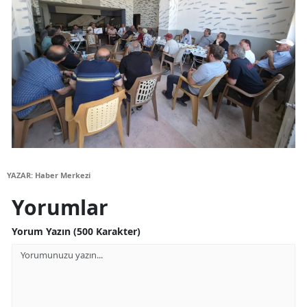
Yozgat
Zonguldak
Aksaray
Bayburt
Karaman
Kırıkkale
YAZAR: Haber Merkezi
Batman
Yorumlar
Şırnak
Yorum Yazın (500 Karakter)
Bartın
Ardahan
Iğdır