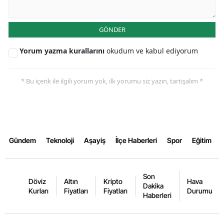
Yalova
GÖNDER
Karabük
Yorum yazma kurallarını
okudum ve kabul ediyorum
Kilis
Osmaniye
* Bu içerik ile ilgili yorum yok, ilk yorumu siz yazın, tartışalım *
Düzce
Gündem
Teknoloji
Aşayiş
İlçe Haberleri
Spor
Eğitim
Son
Döviz
Altın
Kripto
Hava
Dakika
Kurları
Fiyatları
Fiyatları
Durumu
Haberleri