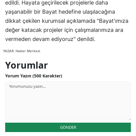
edildi. Hayata geçirilecek projelerle daha
Samsun
yaşanabilir bir Bayat hedefine ulaşılacağına
dikkat çekilen kurumsal açıklamada "Bayat'ımıza
Siirt
değer katacak projeler için çalışmalarımıza ara
Sinop
vermeden devam ediyoruz" denildi.
Sivas
YAZAR: Haber Merkezi
Tekirdağ
Yorumlar
Tokat
Yorum Yazın (500 Karakter)
Trabzon
Tunceli
Şanlıurfa
Uşak
GÖNDER
Van