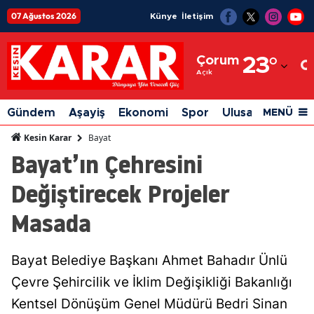
07 Ağustos 2026
Künye
İletişim
Adana
Çorum
23
°
Adıyaman
Açık
Afyonkarahisar
Gündem
Aşayiş
Ekonomi
Spor
Ulusal
Siyaset
MENÜ
Ağrı
Bayat
Kesin Karar
Bayat’ın Çehresini
Amasya
Değiştirecek Projeler
Ankara
Masada
Antalya
Artvin
Bayat Belediye Başkanı Ahmet Bahadır Ünlü
Aydın
Çevre Şehircilik ve İklim Değişikliği Bakanlığı
Balıkesir
Kentsel Dönüşüm Genel Müdürü Bedri Sinan