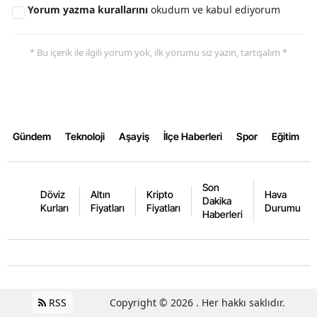
Yorum yazma kurallarını
okudum ve kabul ediyorum
Yozgat
* Bu içerik ile ilgili yorum yok, ilk yorumu siz yazın, tartışalım *
Zonguldak
Aksaray
Bayburt
Gündem
Teknoloji
Aşayiş
İlçe Haberleri
Spor
Eğitim
Karaman
Kırıkkale
Son
Döviz
Altın
Kripto
Hava
Batman
Dakika
Kurları
Fiyatları
Fiyatları
Durumu
Haberleri
Şırnak
Bartın
Ardahan
RSS
Copyright © 2026 . Her hakkı saklıdır.
Iğdır