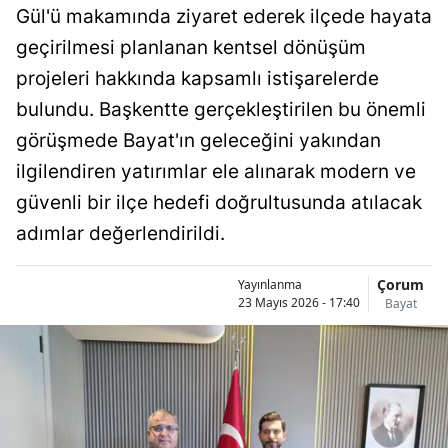
Gül'ü makamında ziyaret ederek ilçede hayata
Bilecik
geçirilmesi planlanan kentsel dönüşüm
Bingöl
projeleri hakkında kapsamlı istişarelerde
Bitlis
bulundu. Başkentte gerçekleştirilen bu önemli
görüşmede Bayat'ın geleceğini yakından
Bolu
ilgilendiren yatırımlar ele alınarak modern ve
Burdur
güvenli bir ilçe hedefi doğrultusunda atılacak
Bursa
adımlar değerlendirildi.
Çanakkale
Çorum
Yayınlanma
23 Mayıs 2026 - 17:40
Bayat
Çankırı
Çorum
Denizli
Diyarbakır