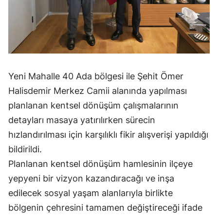
Malatya
Manisa
Kahramanmaraş
Mardin
Yeni Mahalle 40 Ada bölgesi ile Şehit Ömer
Halisdemir Merkez Camii alanında yapılması
Muğla
planlanan kentsel dönüşüm çalışmalarının
Muş
detayları masaya yatırılırken sürecin
hızlandırılması için karşılıklı fikir alışverişi yapıldığı
Nevşehir
bildirildi.
Niğde
Planlanan kentsel dönüşüm hamlesinin ilçeye
Ordu
yepyeni bir vizyon kazandıracağı ve inşa
edilecek sosyal yaşam alanlarıyla birlikte
Rize
bölgenin çehresini tamamen değiştireceği ifade
Sakarya