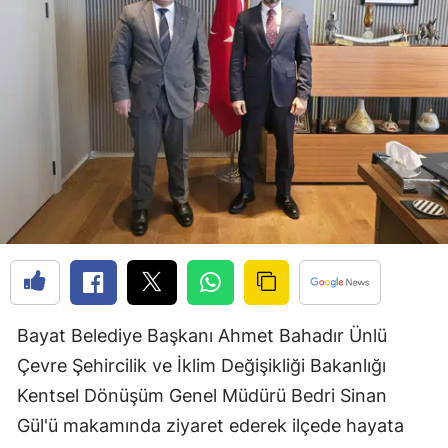
Edirne
Elazığ
Erzincan
Erzurum
Eskişehir
Gaziantep
Giresun
Gümüşhane
Bayat Belediye Başkanı Ahmet Bahadır Ünlü
Hakkari
Çevre Şehircilik ve İklim Değişikliği Bakanlığı
Hatay
Kentsel Dönüşüm Genel Müdürü Bedri Sinan
Gül'ü makamında ziyaret ederek ilçede hayata
Isparta