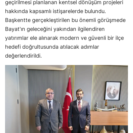
geçirilmesi planlanan kentsel dönüşüm projeleri
Mersin
hakkında kapsamlı istişarelerde bulundu.
Başkentte gerçekleştirilen bu önemli görüşmede
İstanbul
Bayat'ın geleceğini yakından ilgilendiren
İzmir
yatırımlar ele alınarak modern ve güvenli bir ilçe
Kars
hedefi doğrultusunda atılacak adımlar
değerlendirildi.
Kastamonu
Kayseri
Kırklareli
Kırşehir
Kocaeli
Konya
Kütahya