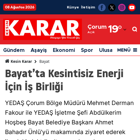
08 Ağustos 2026
Künye
İletişim
Adana
Çorum
19
°
Adıyaman
Açık
Afyonkarahisar
Gündem
Aşayiş
Ekonomi
Spor
Ulusal
Siyaset
MENÜ
Ağrı
Bayat
Kesin Karar
Bayat’ta Kesintisiz Enerji
Amasya
İçin İş Birliği
Ankara
Antalya
YEDAŞ Çorum Bölge Müdürü Mehmet Derman
Artvin
Fakour ile YEDAŞ İşletme Şefi Abdülkerim
Aydın
Hoşbeş Bayat Belediye Başkanı Ahmet
Bahadır Ünlü'yü makamında ziyaret ederek
Balıkesir