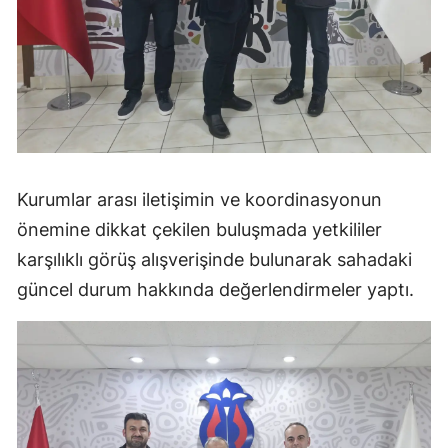
Malatya
Manisa
Kahramanmaraş
Mardin
Muğla
Kurumlar arası iletişimin ve koordinasyonun
önemine dikkat çekilen buluşmada yetkililer
Muş
karşılıklı görüş alışverişinde bulunarak sahadaki
Nevşehir
güncel durum hakkında değerlendirmeler yaptı.
Niğde
Ordu
Rize
Sakarya