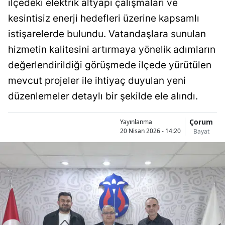
ilçedeki elektrik altyapı çalışmaları ve
Bilecik
kesintisiz enerji hedefleri üzerine kapsamlı
Bingöl
istişarelerde bulundu. Vatandaşlara sunulan
hizmetin kalitesini artırmaya yönelik adımların
Bitlis
değerlendirildiği görüşmede ilçede yürütülen
Bolu
mevcut projeler ile ihtiyaç duyulan yeni
Burdur
düzenlemeler detaylı bir şekilde ele alındı.
Bursa
Çorum
Yayınlanma
20 Nisan 2026 - 14:20
Bayat
Çanakkale
Çankırı
Çorum
Denizli
Diyarbakır