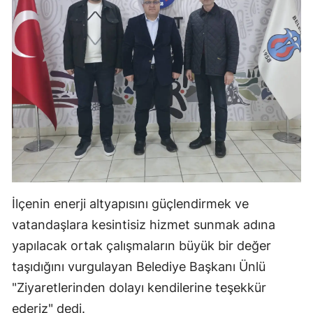
Samsun
Siirt
Sinop
Sivas
Tekirdağ
Tokat
Trabzon
İlçenin enerji altyapısını güçlendirmek ve
Tunceli
vatandaşlara kesintisiz hizmet sunmak adına
yapılacak ortak çalışmaların büyük bir değer
Şanlıurfa
taşıdığını vurgulayan Belediye Başkanı Ünlü
Uşak
"Ziyaretlerinden dolayı kendilerine teşekkür
ederiz" dedi.
Van