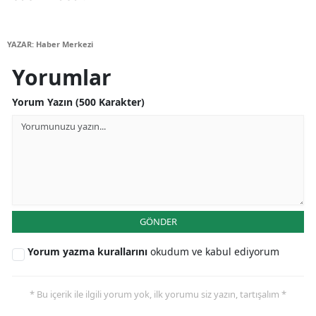
Yozgat
YAZAR: Haber Merkezi
Zonguldak
Yorumlar
Aksaray
Yorum Yazın (500 Karakter)
Bayburt
Karaman
Kırıkkale
Batman
GÖNDER
Şırnak
Yorum yazma kurallarını
okudum ve kabul ediyorum
Bartın
Ardahan
* Bu içerik ile ilgili yorum yok, ilk yorumu siz yazın, tartışalım *
Iğdır