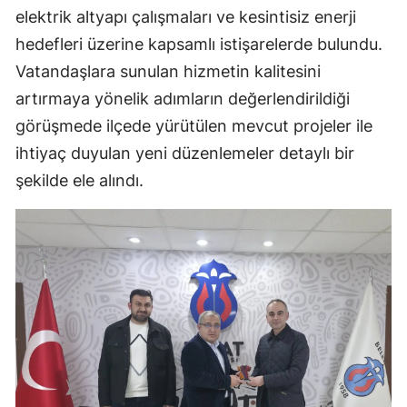
elektrik altyapı çalışmaları ve kesintisiz enerji
Mersin
hedefleri üzerine kapsamlı istişarelerde bulundu.
İstanbul
Vatandaşlara sunulan hizmetin kalitesini
artırmaya yönelik adımların değerlendirildiği
İzmir
görüşmede ilçede yürütülen mevcut projeler ile
Kars
ihtiyaç duyulan yeni düzenlemeler detaylı bir
Kastamonu
şekilde ele alındı.
Kayseri
Kırklareli
Kırşehir
Kocaeli
Konya
Kütahya