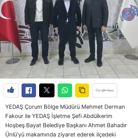
Edirne
Elazığ
Erzincan
Erzurum
Eskişehir
Gaziantep
Giresun
Gümüşhane
YEDAŞ Çorum Bölge Müdürü Mehmet Derman
Hakkari
Fakour ile YEDAŞ İşletme Şefi Abdülkerim
Hatay
Hoşbeş Bayat Belediye Başkanı Ahmet Bahadır
Isparta
Ünlü'yü makamında ziyaret ederek ilçedeki