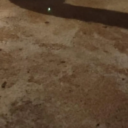
Samsun
Siirt
Sinop
Sivas
Tekirdağ
Tokat
Trabzon
Tunceli
Şanlıurfa
Uşak
Van