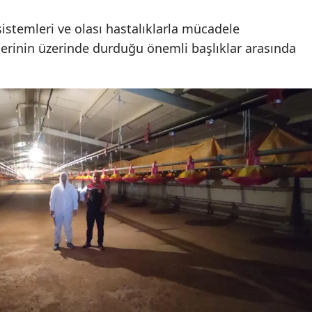
sistemleri ve olası hastalıklarla mücadele
Yalova
erinin üzerinde durduğu önemli başlıklar arasında
Karabük
Kilis
Osmaniye
Düzce