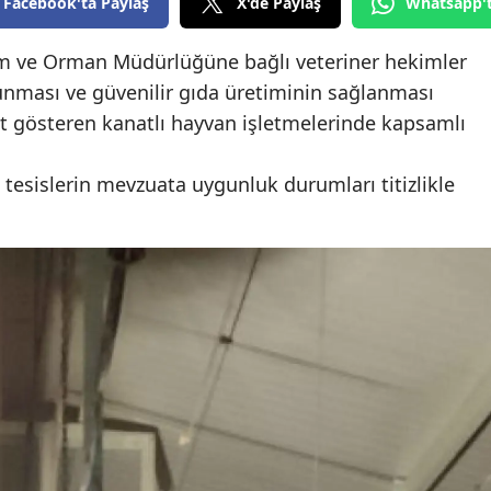
Facebook'ta Paylaş
X'de Paylaş
Whatsapp'
Edirne
ım ve Orman Müdürlüğüne bağlı veteriner hekimler
Elazığ
runması ve güvenilir gıda üretiminin sağlanması
Erzincan
et gösteren kanatlı hayvan işletmelerinde kapsamlı
Erzurum
 tesislerin mevzuata uygunluk durumları titizlikle
Eskişehir
Gaziantep
Giresun
Gümüşhane
Hakkari
Hatay
Isparta