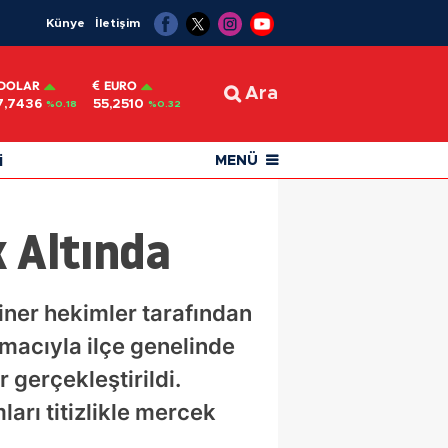
Künye
İletişim
DOLAR
EURO
Ara
7,7436
55,2510
%0.18
%0.32
i
MENÜ
 Altında
ner hekimler tarafından
amacıyla ilçe genelinde
 gerçekleştirildi.
arı titizlikle mercek