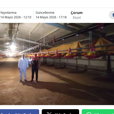
Bilecik
Çorum
Yayınlanma
Güncellenme
Bingöl
14 Mayıs 2026 - 12:10
14 Mayıs 2026 - 17:18
Bayat
Bitlis
Bolu
Burdur
Bursa
Çanakkale
Çankırı
Çorum
Denizli
Diyarbakır