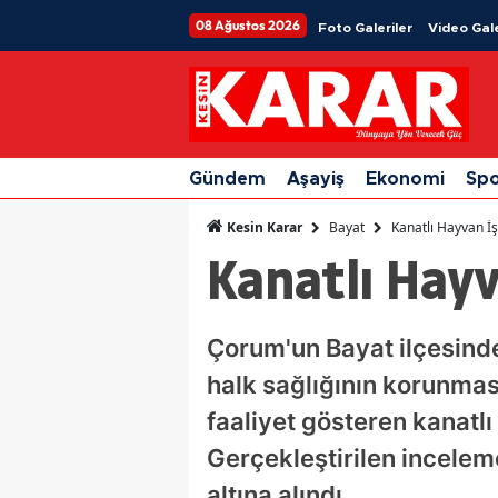
08 Ağustos 2026
Foto Galeriler
Video Gale
Gündem
Aşayiş
Ekonomi
Sp
Bayat
Kanatlı Hayvan İ
Kesin Karar
Kanatlı Hayv
Çorum'un Bayat ilçesind
halk sağlığının korunmas
faaliyet gösteren kanatl
Gerçekleştirilen incelem
altına alındı.