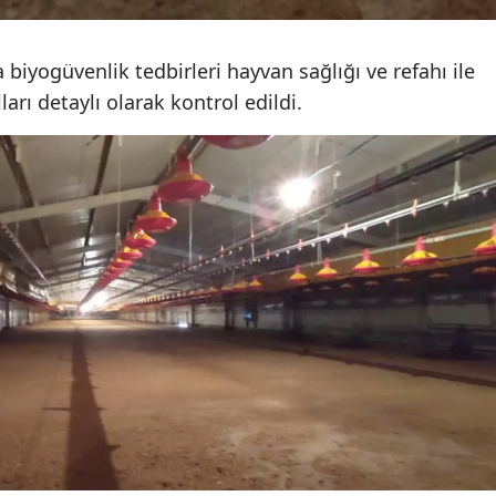
Yozgat
biyogüvenlik tedbirleri hayvan sağlığı ve refahı ile
Zonguldak
ları detaylı olarak kontrol edildi.
Aksaray
Bayburt
Karaman
Kırıkkale
Batman
Şırnak
Bartın
Ardahan
Iğdır