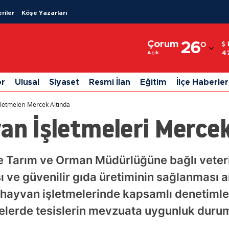
riler
Köşe Yazarları
Adana
Çorum
26
°
Adıyaman
4
Açık
Afyonkarahisar
or
Ulusal
Siyaset
Resmi İlan
Eğitim
İlçe Haberler
Ağrı
şletmeleri Mercek Altında
Amasya
an İşletmeleri Mercek
Ankara
Antalya
e Tarım ve Orman Müdürlüğüne bağlı veteri
ı ve güvenilir gıda üretiminin sağlanması 
Artvin
ı hayvan işletmelerinde kapsamlı denetimler
Aydın
elerde tesislerin mevzuata uygunluk duruml
Balıkesir