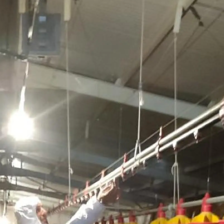
Mersin
İstanbul
İzmir
Kars
Kastamonu
Kayseri
Kırklareli
Kırşehir
Kocaeli
Konya
Kütahya