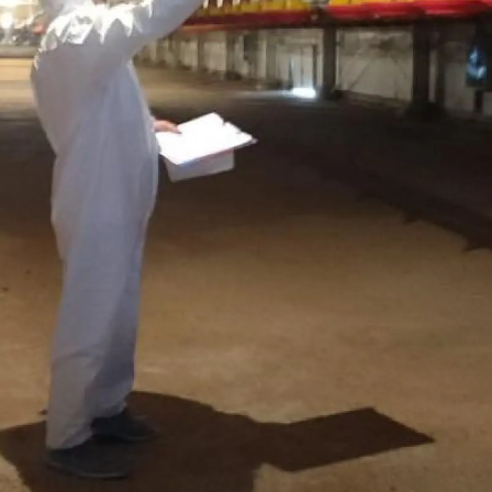
Malatya
Manisa
Kahramanmaraş
Mardin
Muğla
Muş
Nevşehir
Niğde
Ordu
Rize
Sakarya