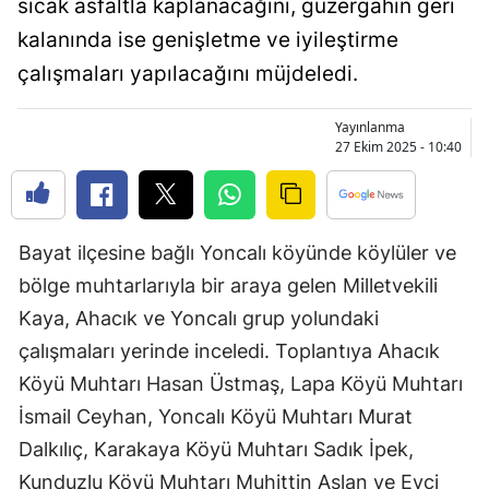
sıcak asfaltla kaplanacağını, güzergahın geri
Bilecik
kalanında ise genişletme ve iyileştirme
Bingöl
çalışmaları yapılacağını müjdeledi.
Bitlis
Yayınlanma
27 Ekim 2025 - 10:40
Bolu
Burdur
Bursa
Bayat ilçesine bağlı Yoncalı köyünde köylüler ve
bölge muhtarlarıyla bir araya gelen Milletvekili
Çanakkale
Kaya, Ahacık ve Yoncalı grup yolundaki
Çankırı
çalışmaları yerinde inceledi. Toplantıya Ahacık
Çorum
Köyü Muhtarı Hasan Üstmaş, Lapa Köyü Muhtarı
İsmail Ceyhan, Yoncalı Köyü Muhtarı Murat
Denizli
Dalkılıç, Karakaya Köyü Muhtarı Sadık İpek,
Diyarbakır
Kunduzlu Köyü Muhtarı Muhittin Aslan ve Evci