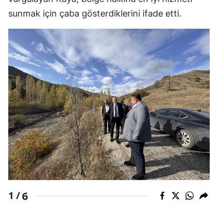
sunmak için çaba gösterdiklerini ifade etti.
Mersin
İstanbul
İzmir
Kars
Kastamonu
Kayseri
Kırklareli
Kırşehir
Kocaeli
6
Konya
1 /
Kütahya