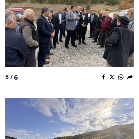
Yalova
Karabük
Kilis
Osmaniye
Düzce
6
5 /