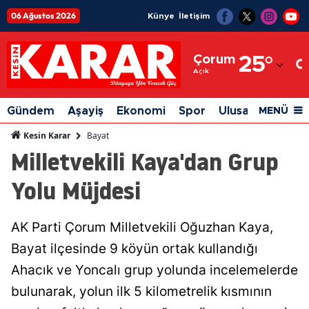
06 Ağustos 2026
Künye
İletişim
Adana
Çorum
25
°
Adıyaman
Açık
Afyonkarahisar
Gündem
Aşayiş
Ekonomi
Spor
Ulusal
Siyaset
MENÜ
Ağrı
Bayat
Kesin Karar
Milletvekili Kaya'dan Grup
Amasya
Yolu Müjdesi
Ankara
Antalya
AK Parti Çorum Milletvekili Oğuzhan Kaya,
Artvin
Bayat ilçesinde 9 köyün ortak kullandığı
Aydın
Ahacık ve Yoncalı grup yolunda incelemelerde
bulunarak, yolun ilk 5 kilometrelik kısmının
Balıkesir