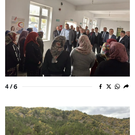
Yozgat
Zonguldak
Aksaray
Bayburt
Karaman
Kırıkkale
6
4 /
Batman
Şırnak
Bartın
Ardahan
Iğdır