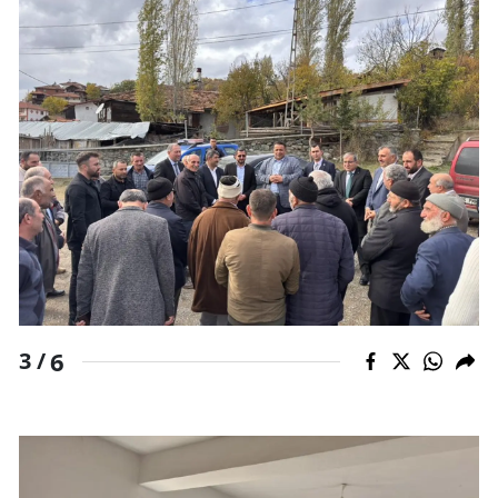
Samsun
Siirt
Sinop
Sivas
Tekirdağ
Tokat
Trabzon
6
Tunceli
3 /
Şanlıurfa
Uşak
Van