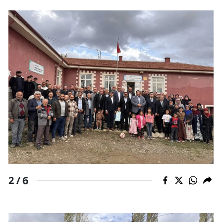
Malatya
Manisa
Kahramanmaraş
Mardin
Muğla
Muş
Nevşehir
Niğde
6
Ordu
2 /
Rize
Sakarya