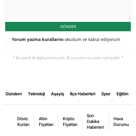
GÖNDER
Yorum yazma kurallarını
okudum ve kabul ediyorum
* Bu içerik ile ilgili yorum yok, ilk yorumu siz yazın, tartışalım *
Gündem
Teknoloji
Aşayiş
İlçe Haberleri
Spor
Eğitim
Son
Döviz
Altın
Kripto
Hava
Dakika
Kurları
Fiyatları
Fiyatları
Durumu
Haberleri