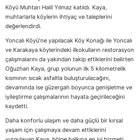
Köyü Muhtarı Halil Yılmaz katıldı. Kaya,
Edirne
muhtarlarla köylerin ihtiyaç ve taleplerini
Elazığ
değerlendirdi.
Erzincan
Yoncalı Köyü'ne yapılacak Köy Konağı ile Yoncalı
Erzurum
ve Karakaya köylerindeki ilkokulların restorasyon
Eskişehir
çalışmalarını da yakından takip ettiklerini belirten
Oğuzhan Kaya, grup yolunun ilk 5 kilometrelik
Gaziantep
kısmının sıcak asfaltla buluşturulacağını,
Giresun
devamında ise güzergah boyunca genişletme ve
iyileştirme çalışmalarının hayata geçirileceğini
Gümüşhane
kaydetti.
Hakkari
Daha konforlu ulaşım ve daha güçlü bir kırsal
Hatay
yaşam için çalışmaya devam ettiklerini
Isparta
vurgulayan Kaya, bölge halkına en iyi hizmeti