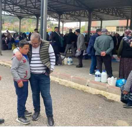
Yozgat
Zonguldak
Aksaray
Bayburt
Karaman
Kırıkkale
Batman
Şırnak
Bartın
Ardahan
Iğdır