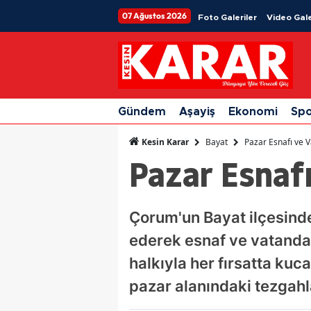
07 Ağustos 2026
Foto Galeriler
Video Gale
Gündem
Aşayiş
Ekonomi
Sp
Bayat
Pazar Esnafı ve 
Kesin Karar
Pazar Esnaf
Çorum'un Bayat ilçesinde
ederek esnaf ve vatandaşl
halkıyla her fırsatta k
pazar alanındaki tezgahl