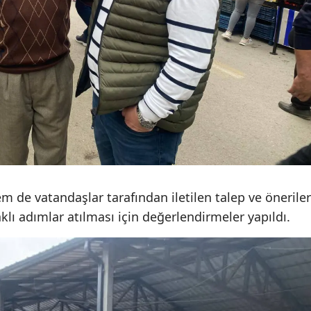
Samsun
Siirt
Sinop
Sivas
Tekirdağ
Tokat
Trabzon
m de vatandaşlar tarafından iletilen talep ve öneriler
klı adımlar atılması için değerlendirmeler yapıldı.
Tunceli
Şanlıurfa
Uşak
Van