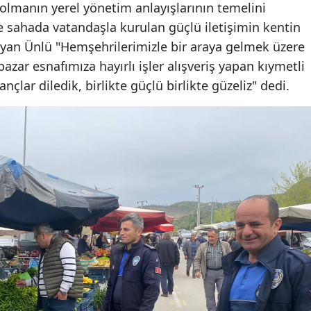
olmanın yerel yönetim anlayışlarının temelini
 sahada vatandaşla kurulan güçlü iletişimin kentin
Yalova
yan Ünlü "Hemşehrilerimizle bir araya gelmek üzere
Karabük
pazar esnafımıza hayırlı işler alışveriş yapan kıymetli
nçlar diledik, birlikte güçlü birlikte güzeliz" dedi.
Kilis
Osmaniye
Düzce