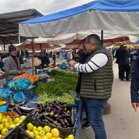
Mersin
İstanbul
İzmir
Kars
Kastamonu
Kayseri
Kırklareli
Kırşehir
Kocaeli
Konya
Kütahya