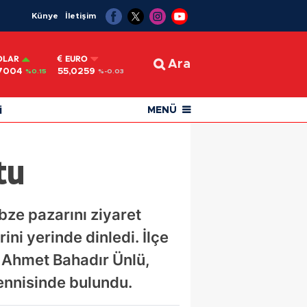
Künye
İletişim
OLAR
EURO
Ara
7004
55,0259
%0.15
%-0.03
i
MENÜ
tu
ze pazarını ziyaret
ini yerinde dinledi. İlçe
ı Ahmet Bahadır Ünlü,
mennisinde bulundu.