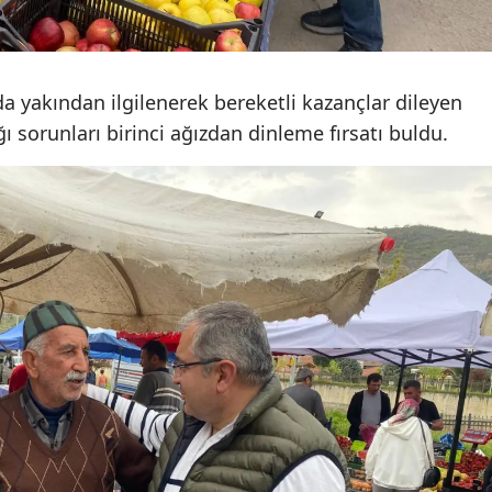
Malatya
Manisa
da yakından ilgilenerek bereketli kazançlar dileyen
Kahramanmaraş
ğı sorunları birinci ağızdan dinleme fırsatı buldu.
Mardin
Muğla
Muş
Nevşehir
Niğde
Ordu
Rize
Sakarya