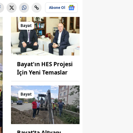
Abone Ol
Bayat
Bayat'ın HES Projesi
İçin Yeni Temaslar
Bayat
Bayat’ta Altyapı