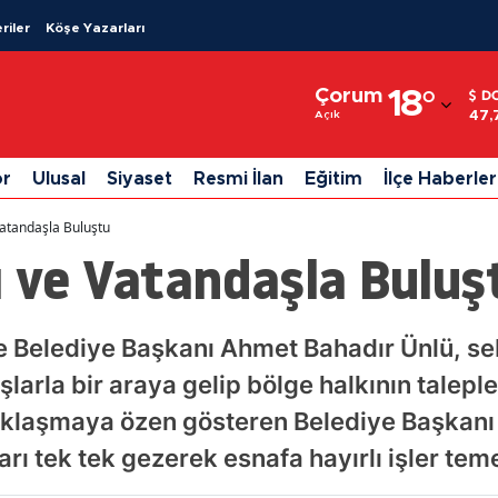
riler
Köşe Yazarları
Adana
Çorum
18
°
D
Adıyaman
47,
Açık
Afyonkarahisar
or
Ulusal
Siyaset
Resmi İlan
Eğitim
İlçe Haberler
Ağrı
Vatandaşla Buluştu
Amasya
ı ve Vatandaşla Buluş
Ankara
Antalya
 Belediye Başkanı Ahmet Bahadır Ünlü, seb
arla bir araya gelip bölge halkının talepler
Artvin
ucaklaşmaya özen gösteren Belediye Başkan
Aydın
arı tek tek gezerek esnafa hayırlı işler te
Balıkesir