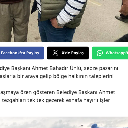
Edirne
Elazığ
Erzincan
Erzurum
Facebook'ta Paylaş
X'de Paylaş
Whatsapp'
Eskişehir
Gaziantep
diye Başkanı Ahmet Bahadır Ünlü, sebze pazarını
şlarla bir araya gelip bölge halkının taleplerini
Giresun
Gümüşhane
caklaşmaya özen gösteren Belediye Başkanı Ahmet
tezgahları tek tek gezerek esnafa hayırlı işler
Hakkari
Hatay
Isparta