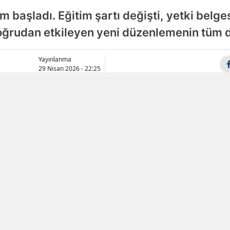
 başladı. Eğitim şartı değişti, yetki belgesi
Samsun
 doğrudan etkileyen yeni düzenlemenin tüm d
Siirt
Sinop
Yayınlanma
29 Nisan 2026 - 22:25
Sivas
Tekirdağ
Tokat
Trabzon
Tunceli
Şanlıurfa
Uşak
Van