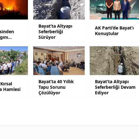
Mersin
İstanbul
Bayat’ta Altyapı
AK Parti’de Bayat’ı
esinden
Seferberliği
Konuştular
İzmir
gını
Sürüyor
Kars
Kastamonu
Kayseri
Bayat’ta 40 Yıllık
Bayat’ta Altyapı
 Kırsal
Kırklareli
Tapu Sorunu
Seferberliği Devam
a Hamlesi
Çözülüyor
Ediyor
Kırşehir
Kocaeli
Konya
Kütahya