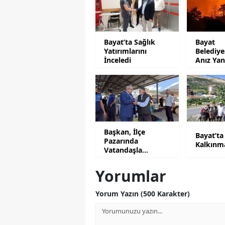
Bayat’ta Sağlık
Bayat
Yatırımlarını
Belediy
İnceledi
Anız Yan
Uyarısı
Başkan, İlçe
Bayat’ta
Pazarında
Kalkınm
Vatandaşla
Buluştu
Yorumlar
Yorum Yazın (500 Karakter)