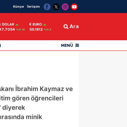
Künye
İletişim
DOLAR
EURO
Ara
47,7054
55,1812
%0.16
%0.3
i
MENÜ
aşkanı İbrahim Kaymaz ve
itim gören öğrencileri
" diyerek
sırasında minik