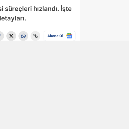
 süreçleri hızlandı. İşte
etayları.
Abone Ol
Ekonomi
Ziraat Bankası'ndan
rekor promosyon!
100 bin TL ödeme
yapılacak