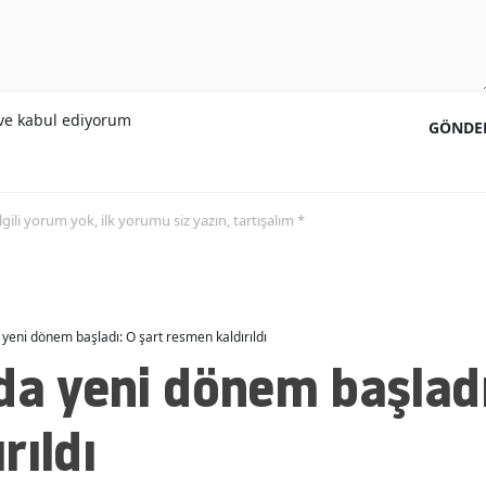
Malatya
Manisa
e kabul ediyorum
Kahramanmaraş
GÖNDE
Mardin
Muğla
 ilgili yorum yok, ilk yorumu siz yazın, tartışalım *
Muş
Nevşehir
 yeni dönem başladı: O şart resmen kaldırıldı
Niğde
da yeni dönem başladı
Ordu
rıldı
Rize
Sakarya