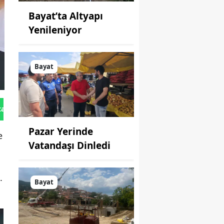
Bayat’ta Altyapı
Yenileniyor
Bayat
tan Gönder
Pazar Yerinde
e
Vatandaşı Dinledi
.
Bayat