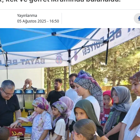
Bilecik
Yayınlanma
Bingöl
05 Ağustos 2025 - 16:50
Bitlis
Bolu
Burdur
Bursa
Çanakkale
Çankırı
Çorum
Denizli
Diyarbakır