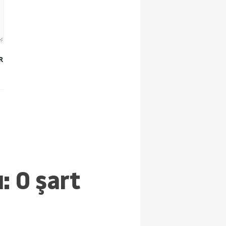
R
: O şart