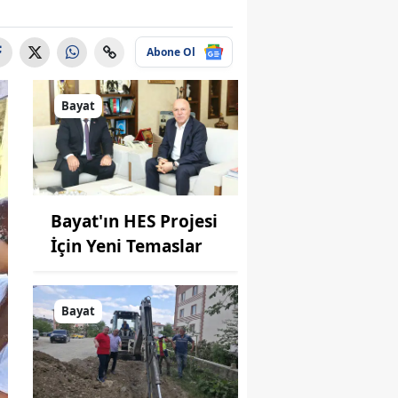
Abone Ol
Bayat
Bayat'ın HES Projesi
İçin Yeni Temaslar
Bayat