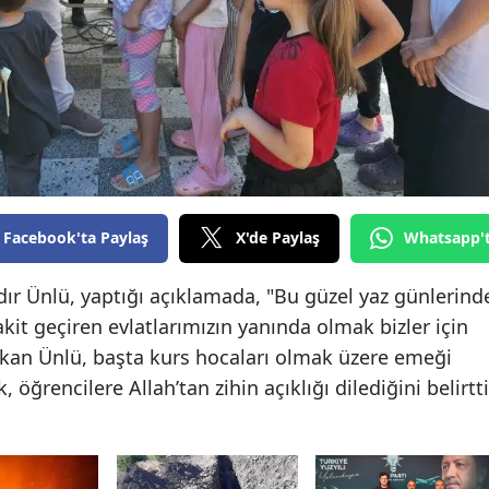
Edirne
Elazığ
Erzincan
Erzurum
Eskişehir
Facebook'ta Paylaş
X'de Paylaş
Whatsapp'
Gaziantep
r Ünlü, yaptığı açıklamada, "Bu güzel yaz günlerind
Giresun
it geçiren evlatlarımızın yanında olmak bizler için
Gümüşhane
şkan Ünlü, başta kurs hocaları olmak üzere emeği
Hakkari
öğrencilere Allah’tan zihin açıklığı dilediğini belirtti
Hatay
Isparta