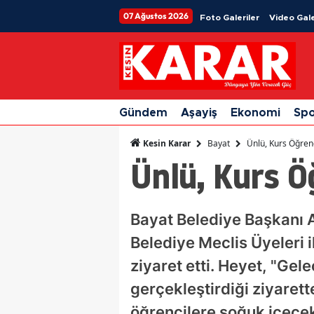
07 Ağustos 2026
Foto Galeriler
Video Gale
Gündem
Aşayiş
Ekonomi
Sp
Bayat
Ünlü, Kurs Öğrenc
Kesin Karar
Ünlü, Kurs Ö
Bayat Belediye Başkanı 
Belediye Meclis Üyeleri i
ziyaret etti. Heyet, "Gel
gerçekleştirdiği ziyarett
öğrencilere soğuk içecek