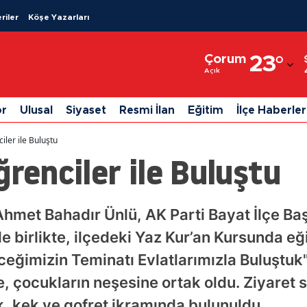
riler
Köşe Yazarları
Adana
Çorum
23
°
Adıyaman
Açık
Afyonkarahisar
or
Ulusal
Siyaset
Resmi İlan
Eğitim
İlçe Haberler
Ağrı
iler ile Buluştu
Amasya
ğrenciler ile Buluştu
Ankara
Antalya
Ahmet Bahadır Ünlü, AK Parti Bayat İlçe B
le birlikte, ilçedeki Yaz Kur’an Kursunda eğ
Artvin
eceğimizin Teminatı Evlatlarımızla Buluştuk
Aydın
e, çocukların neşesine ortak oldu. Ziyaret 
Balıkesir
, kek ve gofret ikramında bulunuldu.