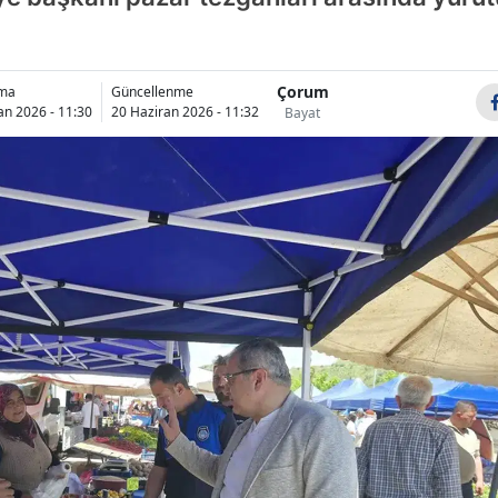
Bilecik
Bingöl
Çorum
nma
Güncellenme
an 2026 - 11:30
20 Haziran 2026 - 11:32
Bayat
Bitlis
Bolu
Burdur
Bursa
Çanakkale
Çankırı
Çorum
Denizli
Diyarbakır