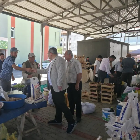
Yozgat
Zonguldak
Aksaray
Bayburt
Karaman
Kırıkkale
Batman
Şırnak
Bartın
Ardahan
Iğdır