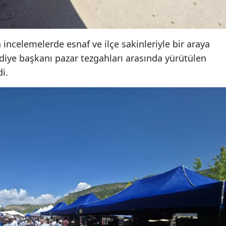
Malatya
Manisa
 incelemelerde esnaf ve ilçe sakinleriyle bir araya
ediye başkanı pazar tezgahları arasında yürütülen
Kahramanmaraş
di.
Mardin
Muğla
Muş
Nevşehir
Niğde
Ordu
Rize
Sakarya