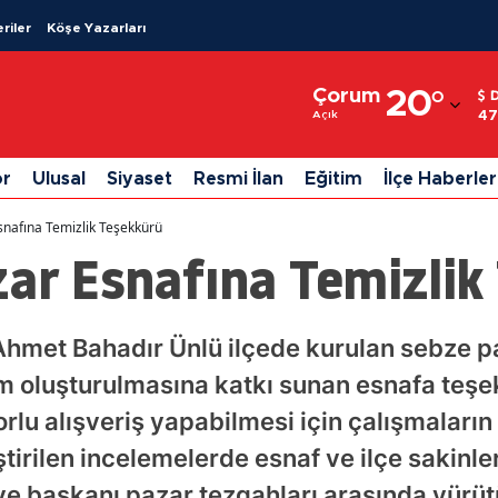
riler
Köşe Yazarları
Adana
Çorum
20
°
Adıyaman
47
Açık
Afyonkarahisar
or
Ulusal
Siyaset
Resmi İlan
Eğitim
İlçe Haberler
Ağrı
snafına Temizlik Teşekkürü
Amasya
zar Esnafına Temizlik
Ankara
Antalya
hmet Bahadır Ünlü ilçede kurulan sebze pa
am oluşturulmasına katkı sunan esnafa teşek
Artvin
lu alışveriş yapabilmesi için çalışmaların 
Aydın
irilen incelemelerde esnaf ve ilçe sakinler
Balıkesir
ye başkanı pazar tezgahları arasında yürütü