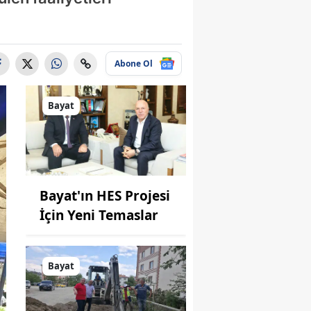
Abone Ol
Bayat
Bayat'ın HES Projesi
İçin Yeni Temaslar
Bayat