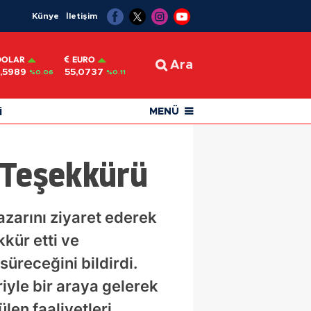
Künye
İletişim
DOLAR
EURO
Ara
,5989
55,0737
%0.06
%0.11
i
MENÜ
 Teşekkürü
zarını ziyaret ederek
kür etti ve
süreceğini bildirdi.
iyle bir araya gelerek
len faaliyetleri