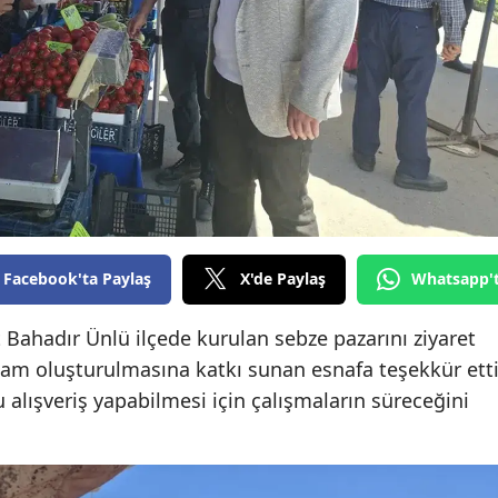
Edirne
Elazığ
Erzincan
Erzurum
Eskişehir
Gaziantep
Facebook'ta Paylaş
X'de Paylaş
Whatsapp'
Giresun
Bahadır Ünlü ilçede kurulan sebze pazarını ziyaret
Gümüşhane
rtam oluşturulmasına katkı sunan esnafa teşekkür ett
Hakkari
 alışveriş yapabilmesi için çalışmaların süreceğini
Hatay
Isparta