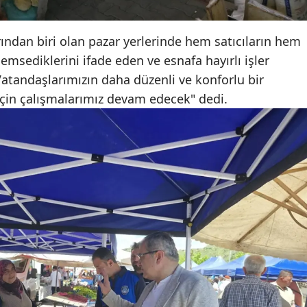
Yalova
rından biri olan pazar yerlerinde hem satıcıların hem
Karabük
emsediklerini ifade eden ve esnafa hayırlı işler
tandaşlarımızın daha düzenli ve konforlu bir
Kilis
için çalışmalarımız devam edecek" dedi.
Osmaniye
Düzce