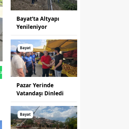
Bayat’ta Altyapı
Yenileniyor
Bayat
tan Gönder
Pazar Yerinde
Vatandaşı Dinledi
i
Bayat