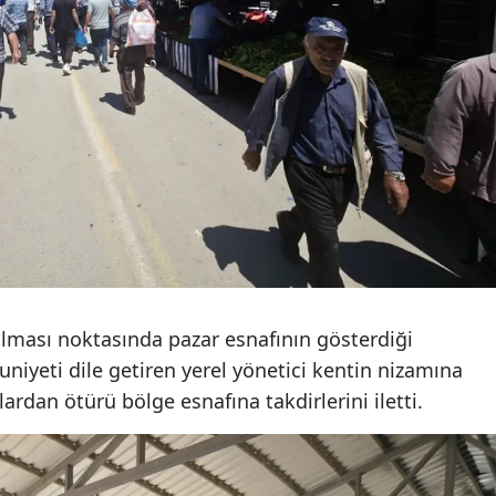
Samsun
Siirt
Sinop
Sivas
Tekirdağ
Tokat
Trabzon
tulması noktasında pazar esnafının gösterdiği
Tunceli
yeti dile getiren yerel yönetici kentin nizamına
lardan ötürü bölge esnafına takdirlerini iletti.
Şanlıurfa
Uşak
Van