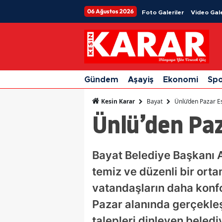
06 Ağustos 2026
Foto Galeriler
Video Gale
Gündem
Aşayiş
Ekonomi
Sp
Bayat
Ünlü’den Pazar E
Kesin Karar
Ünlü’den Pa
Bayat Belediye Başkanı A
temiz ve düzenli bir ort
vatandaşların daha konfor
Pazar alanında gerçekleşt
talepleri dinleyen beledi