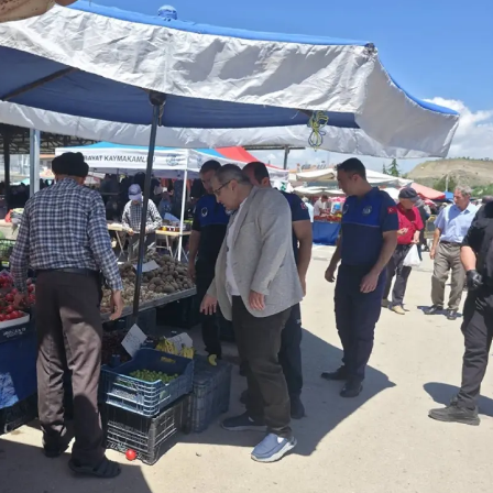
Mersin
İstanbul
İzmir
Kars
Kastamonu
Kayseri
Kırklareli
Kırşehir
Kocaeli
Konya
Kütahya