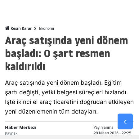
Malatya
Manisa
Ekonomi
Kesin Karar
Kahramanmaraş
Araç satışında yeni dönem
Mardin
başladı: O şart resmen
Muğla
kaldırıldı
Muş
Araç satışında yeni dönem başladı. Eğitim
Nevşehir
şartı değişti, yetki belgesi süreçleri hızlandı.
Niğde
İşte ikinci el araç ticaretini doğrudan etkileyen
yeni düzenlemenin tüm detayları.
Ordu
Rize
Haber Merkezi
Yayınlanma
29 Nisan 2026 - 22:25
Kaynak
Sakarya