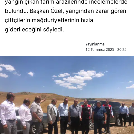
yangın çıkan tarım arazilerinde incelemelerde
Bilecik
bulundu. Başkan Özel, yangından zarar gören
Bingöl
çiftçilerin mağduriyetlerinin hızla
giderileceğini söyledi.
Bitlis
Bolu
Yayınlanma
12 Temmuz 2025 - 20:25
Burdur
Bursa
Çanakkale
Çankırı
Çorum
Denizli
Diyarbakır