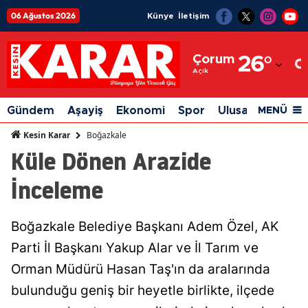
06 Ağustos 2026
Künye
İletişim
Adana
Çorum
26
°
Adıyaman
Açık
Afyonkarahisar
Gündem
Aşayiş
Ekonomi
Spor
Ulusal
Siyaset
MENÜ
Ağrı
Boğazkale
Kesin Karar
Küle Dönen Arazide
Amasya
İnceleme
Ankara
Antalya
Boğazkale Belediye Başkanı Adem Özel, AK
Artvin
Parti İl Başkanı Yakup Alar ve İl Tarım ve
Aydın
Orman Müdürü Hasan Taş'ın da aralarında
bulunduğu geniş bir heyetle birlikte, ilçede
Balıkesir