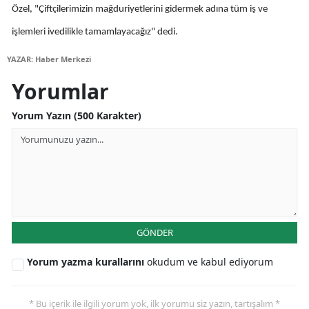
Özel, "Çiftçilerimizin mağduriyetlerini gidermek adına tüm iş ve
Mersin
işlemleri ivedilikle tamamlayacağız" dedi.
İstanbul
YAZAR: Haber Merkezi
İzmir
Yorumlar
Kars
Yorum Yazın (500 Karakter)
Kastamonu
Kayseri
Kırklareli
Kırşehir
GÖNDER
Kocaeli
Yorum yazma kurallarını
okudum ve kabul ediyorum
Konya
Kütahya
* Bu içerik ile ilgili yorum yok, ilk yorumu siz yazın, tartışalım *