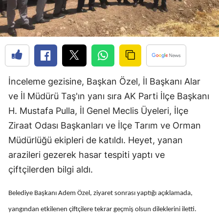
Edirne
Elazığ
Erzincan
Erzurum
İnceleme gezisine, Başkan Özel, İl Başkanı Alar
Eskişehir
ve İl Müdürü Taş'ın yanı sıra AK Parti İlçe Başkanı
H. Mustafa Pulla, İl Genel Meclis Üyeleri, İlçe
Gaziantep
Ziraat Odası Başkanları ve İlçe Tarım ve Orman
Giresun
Müdürlüğü ekipleri de katıldı. Heyet, yanan
Gümüşhane
arazileri gezerek hasar tespiti yaptı ve
çiftçilerden bilgi aldı.
Hakkari
Hatay
Belediye Başkanı Adem Özel, ziyaret sonrası yaptığı açıklamada,
yangından etkilenen çiftçilere tekrar geçmiş olsun dileklerini iletti.
Isparta