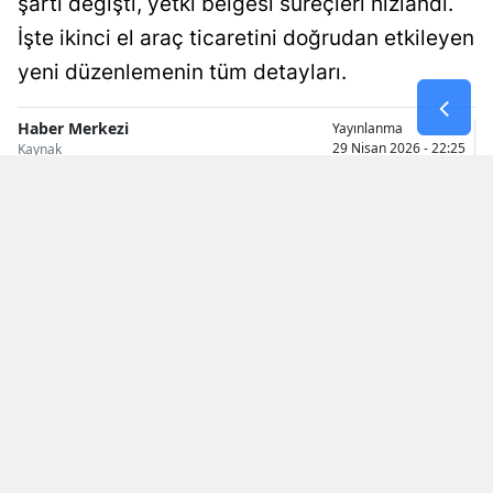
şartı değişti, yetki belgesi süreçleri hızlandı.
Malatya
İşte ikinci el araç ticaretini doğrudan etkileyen
yeni düzenlemenin tüm detayları.
Manisa
Kahramanmaraş
Haber Merkezi
Yayınlanma
29 Nisan 2026 - 22:25
Kaynak
Mardin
Muğla
Muş
Nevşehir
Niğde
Ordu
Rize
Sakarya