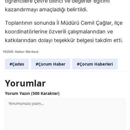
öğrencilere çevre bilinci ve değerler eğitimi
Edirne
kazandırmayı amaçladığı belirtildi.
Elazığ
Toplantının sonunda İl Müdürü Cemil Çağlar, ilçe
Erzincan
koordinatörlerine özverili çalışmalarından ve
katkılarından dolayı teşekkür belgesi takdim etti.
Erzurum
YAZAR: Haber Merkezi
Eskişehir
#Çedes
#Çorum Haber
#Çorum Haberleri
Gaziantep
Giresun
Yorumlar
Gümüşhane
Yorum Yazın (500 Karakter)
Hakkari
Hatay
Isparta