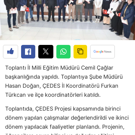
Bilecik
Bingöl
Bitlis
Bolu
Burdur
Toplantı İl Milli Eğitim Müdürü Cemil Çağlar
Bursa
başkanlığında yapıldı. Toplantıya Şube Müdürü
Çanakkale
Hasan Doğan, ÇEDES İl Koordinatörü Furkan
Çankırı
Türkcan ve ilçe koordinatörleri katıldı.
Çorum
Toplantıda, ÇEDES Projesi kapsamında birinci
dönem yapılan çalışmalar değerlendirildi ve ikinci
Denizli
dönem yapılacak faaliyetler planlandı. Projenin,
Diyarbakır