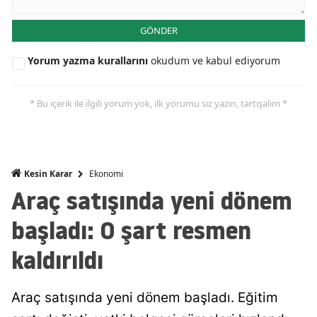
Mersin
GÖNDER
İstanbul
Yorum yazma kurallarını
okudum ve kabul ediyorum
İzmir
* Bu içerik ile ilgili yorum yok, ilk yorumu siz yazın, tartışalım *
Kars
Kastamonu
Kayseri
Ekonomi
Kesin Karar
Araç satışında yeni dönem
Kırklareli
başladı: O şart resmen
Kırşehir
kaldırıldı
Kocaeli
Konya
Araç satışında yeni dönem başladı. Eğitim
Kütahya