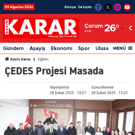
09 Ağustos 2026
Künye
İletişim
Adana
Çorum
26
°
Adıyaman
Açık
Afyonkarahisar
Gündem
Aşayiş
Ekonomi
Spor
Ulusal
Siyaset
MENÜ
Ağrı
Eğitim
Kesin Karar
ÇEDES Projesi Masada
Amasya
Ankara
Yayınlanma
Güncellenme
Antalya
28 Şubat 2025 - 13:21
28 Şubat 2025 - 13:22
Artvin
Aydın
Balıkesir