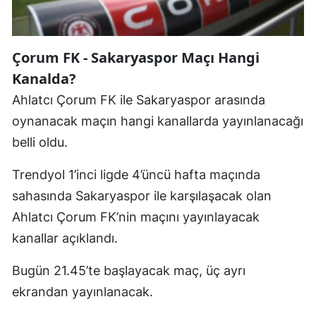
Edirne
Elazığ
Ç
orum FK - Sakaryaspor Maçı Hangi
Erzincan
Kanalda?
Ahlatcı Çorum FK ile Sakaryaspor arasında
Erzurum
oynanacak maçın hangi kanallarda yayınlanacağı
Eskişehir
belli oldu.
Gaziantep
Trendyol 1’inci ligde 4’üncü hafta maçında
Giresun
sahasında Sakaryaspor ile karşılaşacak olan
Ahlatcı Çorum FK’nin maçını yayınlayacak
Gümüşhane
kanallar açıklandı.
Hakkari
Bugün 21.45’te başlayacak maç, üç ayrı
Hatay
ekrandan yayınlanacak.
Isparta