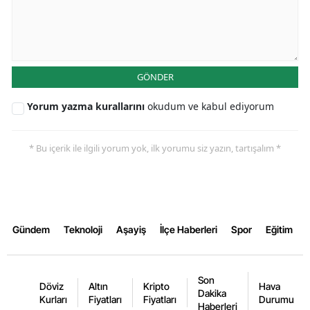
Malatya
Manisa
GÖNDER
Kahramanmaraş
Yorum yazma kurallarını
okudum ve kabul ediyorum
Mardin
Muğla
* Bu içerik ile ilgili yorum yok, ilk yorumu siz yazın, tartışalım *
Muş
Nevşehir
Niğde
Gündem
Teknoloji
Aşayiş
İlçe Haberleri
Spor
Eğitim
Ordu
Rize
Son
Döviz
Altın
Kripto
Hava
Dakika
Kurları
Fiyatları
Fiyatları
Durumu
Sakarya
Haberleri