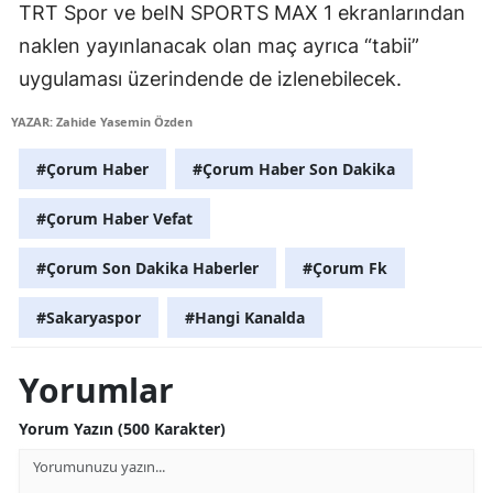
TRT Spor ve beIN SPORTS MAX 1 ekranlarından
Mersin
naklen yayınlanacak olan maç ayrıca “tabii”
İstanbul
uygulaması üzerindende de izlenebilecek.
İzmir
YAZAR: Zahide Yasemin Özden
Kars
#Çorum Haber
#Çorum Haber Son Dakika
Kastamonu
#Çorum Haber Vefat
Kayseri
#Çorum Son Dakika Haberler
#Çorum Fk
Kırklareli
#Sakaryaspor
#Hangi Kanalda
Kırşehir
Yorumlar
Kocaeli
Yorum Yazın (500 Karakter)
Konya
Kütahya