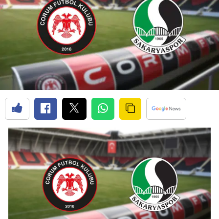
Bilecik
Bingöl
Bitlis
Bolu
Burdur
Bursa
Çanakkale
Çankırı
Çorum
Denizli
Diyarbakır