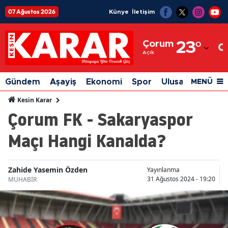
07 Ağustos 2026
Künye
İletişim
Adana
Çorum
23
°
Adıyaman
Açık
Afyonkarahisar
Gündem
Aşayiş
Ekonomi
Spor
Ulusal
Siyaset
MENÜ
Ağrı
Kesin Karar
Çorum FK - Sakaryaspor
Amasya
Maçı Hangi Kanalda?
Ankara
Antalya
Zahide Yasemin Özden
Yayınlanma
Artvin
31 Ağustos 2024 - 19:20
MUHABİR
Aydın
Balıkesir