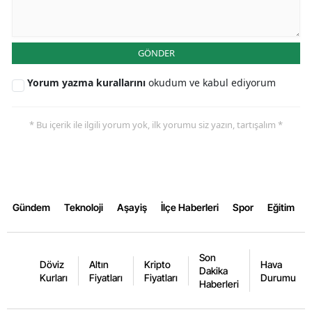
Yalova
GÖNDER
Karabük
Yorum yazma kurallarını
okudum ve kabul ediyorum
Kilis
Osmaniye
* Bu içerik ile ilgili yorum yok, ilk yorumu siz yazın, tartışalım *
Düzce
Gündem
Teknoloji
Aşayiş
İlçe Haberleri
Spor
Eğitim
Son
Döviz
Altın
Kripto
Hava
Dakika
Kurları
Fiyatları
Fiyatları
Durumu
Haberleri