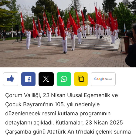
Bilecik
Bingöl
Bitlis
Bolu
Burdur
Bursa
Çanakkale
Çankırı
Çorum Valiliği, 23 Nisan Ulusal Egemenlik ve
Çocuk Bayramı'nın 105. yılı nedeniyle
Çorum
düzenlenecek resmi kutlama programının
Denizli
detaylarını açıkladı. Kutlamalar, 23 Nisan 2025
Diyarbakır
Çarşamba günü Atatürk Anıtı'ndaki çelenk sunma