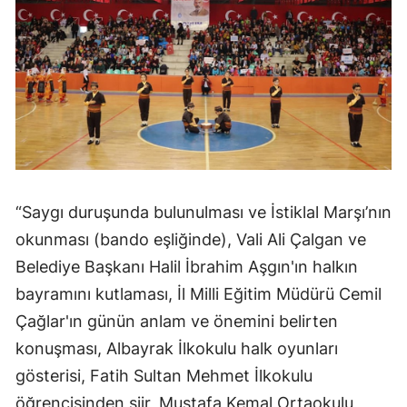
Malatya
Manisa
Kahramanmaraş
Mardin
Muğla
“Saygı duruşunda bulunulması ve İstiklal Marşı’nın
Muş
okunması (bando eşliğinde), Vali Ali Çalgan ve
Nevşehir
Belediye Başkanı Halil İbrahim Aşgın'ın halkın
Niğde
bayramını kutlaması, İl Milli Eğitim Müdürü Cemil
Çağlar'ın günün anlam ve önemini belirten
Ordu
konuşması, Albayrak İlkokulu halk oyunları
Rize
gösterisi, Fatih Sultan Mehmet İlkokulu
Sakarya
öğrencisinden şiir, Mustafa Kemal Ortaokulu