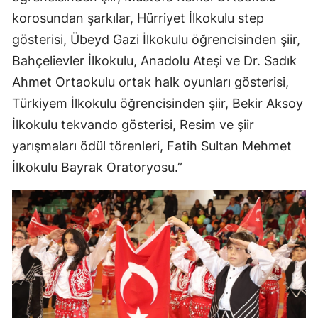
korosundan şarkılar, Hürriyet İlkokulu step
Samsun
gösterisi, Übeyd Gazi İlkokulu öğrencisinden şiir,
Siirt
Bahçelievler İlkokulu, Anadolu Ateşi ve Dr. Sadık
Ahmet Ortaokulu ortak halk oyunları gösterisi,
Sinop
Türkiyem İlkokulu öğrencisinden şiir, Bekir Aksoy
Sivas
İlkokulu tekvando gösterisi, Resim ve şiir
Tekirdağ
yarışmaları ödül törenleri, Fatih Sultan Mehmet
İlkokulu Bayrak Oratoryosu.”
Tokat
Trabzon
Tunceli
Şanlıurfa
Uşak
Van