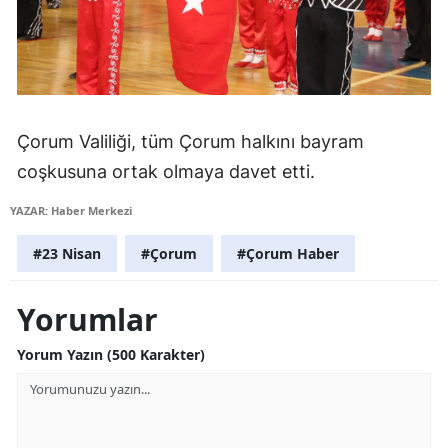
Yozgat
Zonguldak
Aksaray
Çorum Valiliği, tüm Çorum halkını bayram
Bayburt
coşkusuna ortak olmaya davet etti.
Karaman
YAZAR: Haber Merkezi
Kırıkkale
#23 Nisan
#Çorum
#Çorum Haber
Batman
Yorumlar
Şırnak
Yorum Yazın (500 Karakter)
Bartın
Ardahan
Iğdır