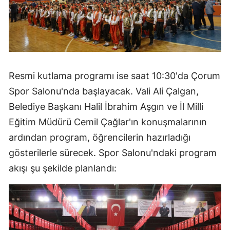
Mersin
İstanbul
İzmir
Resmi kutlama programı ise saat 10:30'da Çorum
Kars
Spor Salonu'nda başlayacak. Vali Ali Çalgan,
Kastamonu
Belediye Başkanı Halil İbrahim Aşgın ve İl Milli
Kayseri
Eğitim Müdürü Cemil Çağlar'ın konuşmalarının
ardından program, öğrencilerin hazırladığı
Kırklareli
gösterilerle sürecek. Spor Salonu'ndaki program
Kırşehir
akışı şu şekilde planlandı:
Kocaeli
Konya
Kütahya