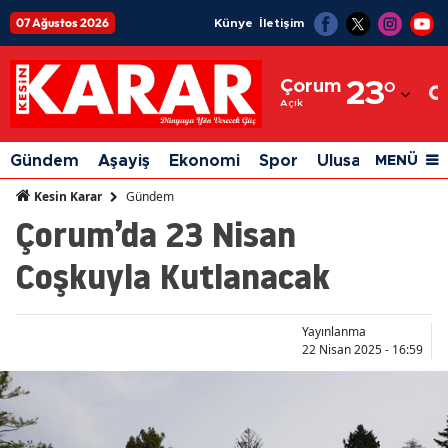
07 Ağustos 2026
Künye
İletişim
Adana
Çorum
23
°
Adıyaman
Açık
Afyonkarahisar
Gündem
Aşayiş
Ekonomi
Spor
Ulusal
Siyaset
MENÜ
Ağrı
Gündem
Kesin Karar
Çorum’da 23 Nisan
Amasya
Coşkuyla Kutlanacak
Ankara
Antalya
Yayınlanma
Artvin
22 Nisan 2025 - 16:59
Aydın
Balıkesir