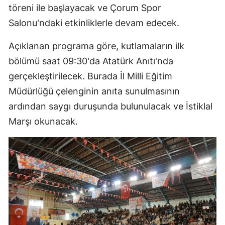
töreni ile başlayacak ve Çorum Spor
Edirne
Salonu'ndaki etkinliklerle devam edecek.
Elazığ
Açıklanan programa göre, kutlamaların ilk
Erzincan
bölümü saat 09:30'da Atatürk Anıtı'nda
Erzurum
gerçekleştirilecek. Burada İl Milli Eğitim
Müdürlüğü çelenginin anıta sunulmasının
Eskişehir
ardından saygı duruşunda bulunulacak ve İstiklal
Gaziantep
Marşı okunacak.
Giresun
Gümüşhane
Hakkari
Hatay
Isparta