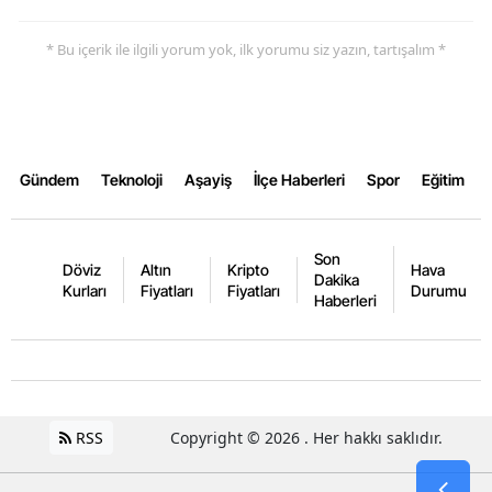
Samsun
* Bu içerik ile ilgili yorum yok, ilk yorumu siz yazın, tartışalım *
Siirt
Sinop
Sivas
Gündem
Teknoloji
Aşayiş
İlçe Haberleri
Spor
Eğitim
Tekirdağ
Son
Tokat
Döviz
Altın
Kripto
Hava
Dakika
Kurları
Fiyatları
Fiyatları
Durumu
Haberleri
Trabzon
Tunceli
Şanlıurfa
RSS
Copyright © 2026 . Her hakkı saklıdır.
Uşak
Van