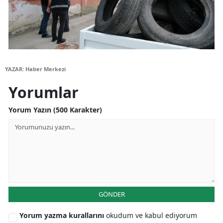
Malatya
Manisa
Kahramanmaraş
YAZAR: Haber Merkezi
Mardin
Yorumlar
Muğla
Yorum Yazın (500 Karakter)
Muş
Nevşehir
Niğde
Ordu
GÖNDER
Rize
Yorum yazma kurallarını
okudum ve kabul ediyorum
Sakarya