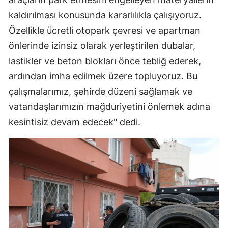
Mersin
kaldırılması konusunda kararlılıkla çalışıyoruz.
Özellikle ücretli otopark çevresi ve apartman
İstanbul
önlerinde izinsiz olarak yerleştirilen dubalar,
İzmir
lastikler ve beton blokları önce tebliğ ederek,
ardından imha edilmek üzere topluyoruz. Bu
Kars
çalışmalarımız, şehirde düzeni sağlamak ve
Kastamonu
vatandaşlarımızın mağduriyetini önlemek adına
Kayseri
kesintisiz devam edecek" dedi.
Kırklareli
Kırşehir
Kocaeli
Konya
Kütahya