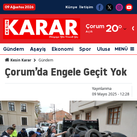
09 Ağustos 2026
Künye
İletişim
Adana
Çorum
20
°
Adıyaman
Açık
Afyonkarahisar
Gündem
Aşayiş
Ekonomi
Spor
Ulusal
Siyaset
MENÜ
Ağrı
Gündem
Kesin Karar
Çorum’da Engele Geçit Yok
Amasya
Ankara
Yayınlanma
Antalya
09 Mayıs 2025 - 12:28
Artvin
Aydın
Balıkesir