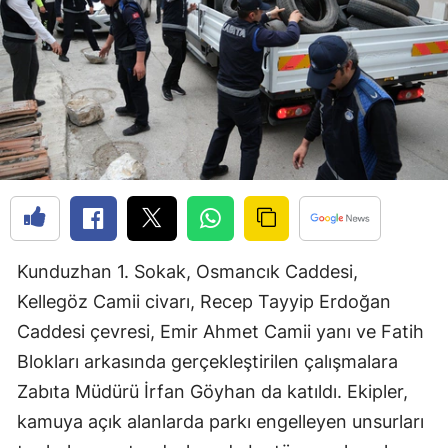
Bilecik
Bingöl
Bitlis
Bolu
Burdur
Bursa
Çanakkale
Kunduzhan 1. Sokak, Osmancık Caddesi,
Kellegöz Camii civarı, Recep Tayyip Erdoğan
Çankırı
Caddesi çevresi, Emir Ahmet Camii yanı ve Fatih
Çorum
Blokları arkasında gerçekleştirilen çalışmalara
Denizli
Zabıta Müdürü İrfan Göyhan da katıldı. Ekipler,
kamuya açık alanlarda parkı engelleyen unsurları
Diyarbakır