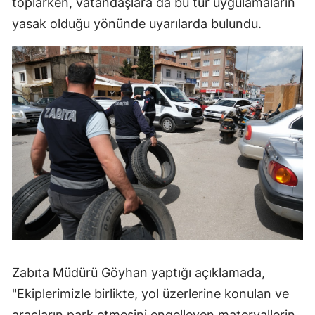
toplarken, vatandaşlara da bu tür uygulamaların
Edirne
yasak olduğu yönünde uyarılarda bulundu.
Elazığ
Erzincan
Erzurum
Eskişehir
Gaziantep
Giresun
Gümüşhane
Hakkari
Zabıta Müdürü Göyhan yaptığı açıklamada,
Hatay
"Ekiplerimizle birlikte, yol üzerlerine konulan ve
Isparta
araçların park etmesini engelleyen materyallerin