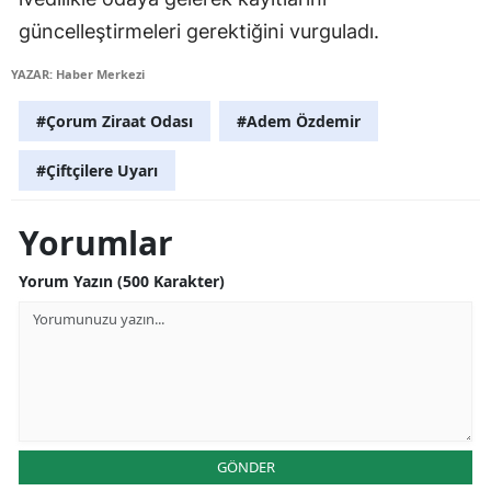
Mersin
güncelleştirmeleri gerektiğini vurguladı.
İstanbul
YAZAR: Haber Merkezi
İzmir
#Çorum Ziraat Odası
#Adem Özdemir
Kars
#Çiftçilere Uyarı
Kastamonu
Yorumlar
Kayseri
Yorum Yazın (500 Karakter)
Kırklareli
Kırşehir
Kocaeli
Konya
GÖNDER
Kütahya