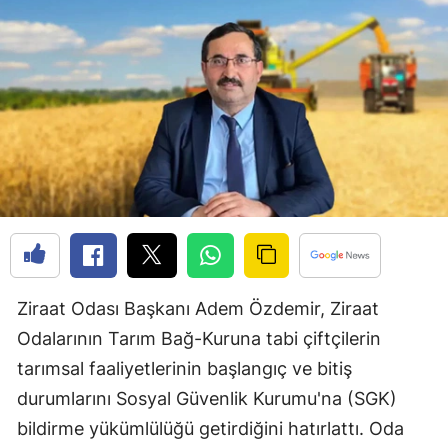
Bilecik
Bingöl
Bitlis
Bolu
Burdur
Bursa
Çanakkale
Ziraat Odası Başkanı Adem Özdemir, Ziraat
Çankırı
Odalarının Tarım Bağ-Kuruna tabi çiftçilerin
Çorum
tarımsal faaliyetlerinin başlangıç ve bitiş
Denizli
durumlarını Sosyal Güvenlik Kurumu'na (SGK)
bildirme yükümlülüğü getirdiğini hatırlattı. Oda
Diyarbakır