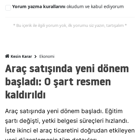
Yorum yazma kurallarını
okudum ve kabul ediyorum
Malatya
Manisa
* Bu içerik ile ilgili yorum yok, ilk yorumu siz yazın, tartışalım *
Kahramanmaraş
Mardin
Ekonomi
Kesin Karar
Muğla
Araç satışında yeni dönem
Muş
başladı: O şart resmen
Nevşehir
kaldırıldı
Niğde
Araç satışında yeni dönem başladı. Eğitim
Ordu
şartı değişti, yetki belgesi süreçleri hızlandı.
Rize
İşte ikinci el araç ticaretini doğrudan etkileyen
Sakarya