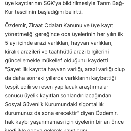
üye kayıtlarının SGK'ya bildirilmesiyle Tarım Bağ-
Edirne
Kur tescilinin başladığını belirtti.
Elazığ
Özdemir, Ziraat Odaları Kanunu ve üye kayıt
Erzincan
yönetmeliği gereğince oda üyelerinin her yılın ilk
5 ayı içinde arazi varlıkları, hayvan varlıkları,
Erzurum
kiralık arazileri ve taahhütlü arazi bilgilerini
Eskişehir
güncellemekle mükellef olduğunu kaydetti.
Gaziantep
"Şayet ilk kayıtta hayvan varlığı, arazi varlığı olup
da daha sonraki yıllarda varlıklarını kaybettiği
Giresun
tespit edilirse resen yapılacak araştırmalar
Gümüşhane
sonucu üyelik kayıtları sonlandırılacağından
Hakkari
Sosyal Güvenlik Kurumundaki sigortalılık
durumunuz da sona erecektir" diyen Özdemir,
Hatay
hak kaybı yaşanmaması için üyelerin bir an önce
Isparta
ivedilikle odaya gelerek kayıtlarını