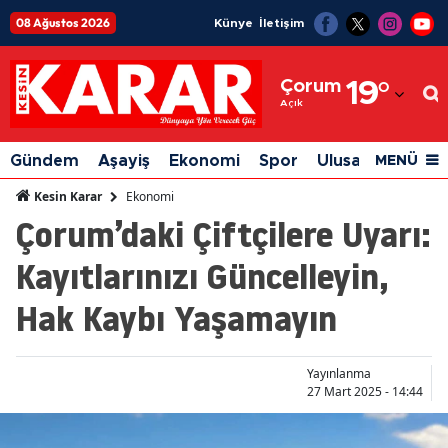
08 Ağustos 2026
Künye
İletişim
Adana
Çorum
19
°
Adıyaman
Açık
Afyonkarahisar
Gündem
Aşayiş
Ekonomi
Spor
Ulusal
Siyaset
MENÜ
Ağrı
Ekonomi
Kesin Karar
Çorum’daki Çiftçilere Uyarı:
Amasya
Kayıtlarınızı Güncelleyin,
Ankara
Hak Kaybı Yaşamayın
Antalya
Artvin
Yayınlanma
Aydın
27 Mart 2025 - 14:44
Balıkesir