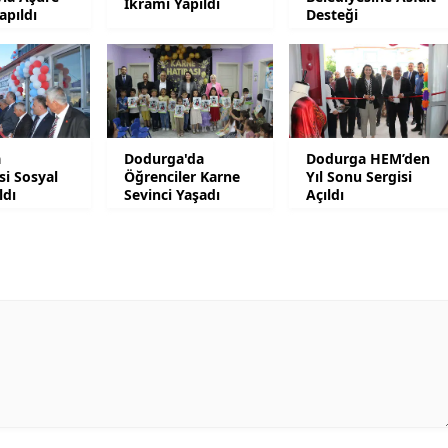
İkramı Yapıldı
apıldı
Desteği
Mersin
İstanbul
İzmir
Kars
a
Dodurga'da
Dodurga HEM’den
si Sosyal
Öğrenciler Karne
Yıl Sonu Sergisi
Kastamonu
ldı
Sevinci Yaşadı
Açıldı
Kayseri
Kırklareli
Kırşehir
Kocaeli
Konya
Kütahya