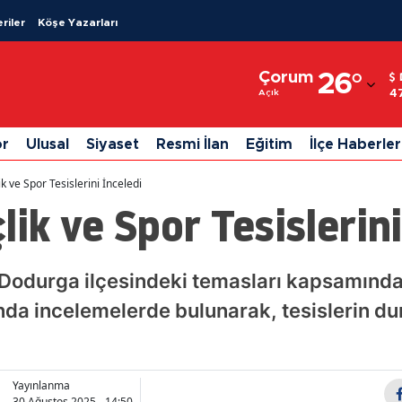
riler
Köşe Yazarları
Adana
Çorum
26
°
Adıyaman
4
Açık
Afyonkarahisar
or
Ulusal
Siyaset
Resmi İlan
Eğitim
İlçe Haberler
Ağrı
k ve Spor Tesislerini İnceledi
Amasya
ik ve Spor Tesislerini
Ankara
Antalya
 Dodurga ilçesindeki temasları kapsamında
nda incelemelerde bulunarak, tesislerin dur
Artvin
Aydın
Balıkesir
Yayınlanma
30 Ağustos 2025 - 14:50