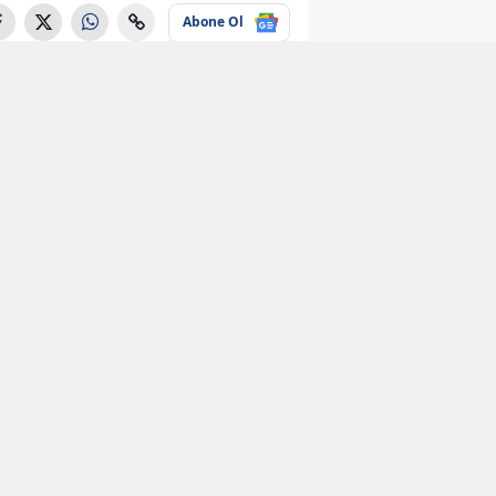
Abone Ol
Ekonomi
e-Devlet
kullanıcılarına
büyük kolaylık!
Yıllardır
bekleniyordu
Ekonomi