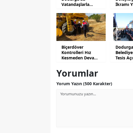
Vatandaşlarla
İkramı Y
Buluştu
Biçerdöver
Dodurg
Kontrolleri Hız
Belediye
Kesmeden Devam
Tesis Açı
Ediyor
Yorumlar
Yorum Yazın (500 Karakter)