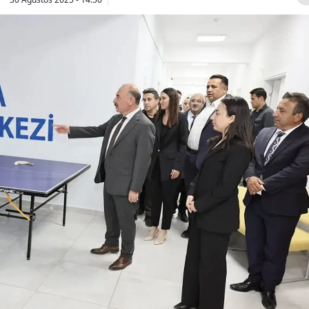
Bilecik
Bingöl
Bitlis
Bolu
Burdur
Bursa
Çanakkale
Çankırı
Çorum
Denizli
Diyarbakır