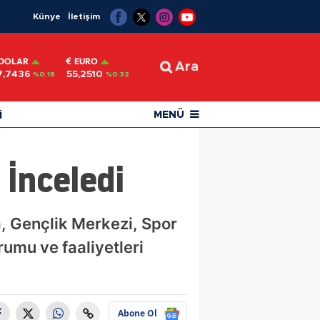
Künye
İletişim
DOLAR
EURO
Ara
7,7436
55,2510
%0.18
%0.32
i
MENÜ
 İnceledi
, Gençlik Merkezi, Spor
umu ve faaliyetleri
Abone Ol