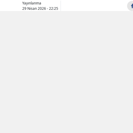
Yayınlanma
29 Nisan 2026 - 22:25
Samsun
Siirt
Sinop
Sivas
Tekirdağ
Tokat
Trabzon
Tunceli
Şanlıurfa
Uşak
Van