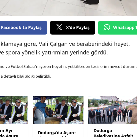
Edirne
Elazığ
Facebook'ta Paylaş
X'de Paylaş
Whatsapp'
Erzincan
ıklamaya göre, Vali Çalgan ve beraberindeki heyet,
Erzurum
e spora yönelik yatırımları yerinde gördü.
Eskişehir
onu ve Futbol Sahası'nı gezen heyetin, yetkililerden tesislerin mevcut durum
Gaziantep
detaylı bilgi aldığı belirtildi.
Giresun
Gümüşhane
Hakkari
Hatay
m Ayı
Dodurga
Dodurga’da Aşure
Isparta
yla Aşure
Belediyesine Asfalt