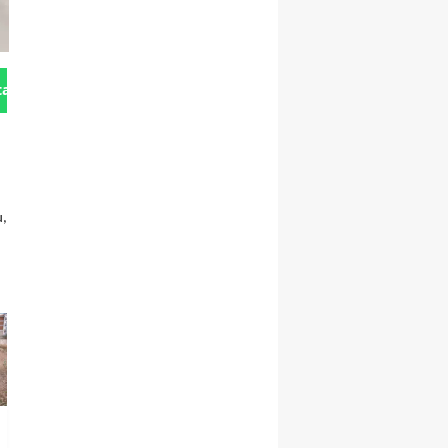
tan Gönder
u,