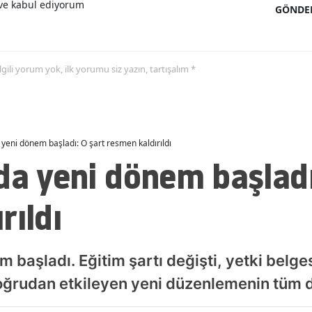
e kabul ediyorum
GÖNDE
Malatya
Manisa
 ilgili yorum yok, ilk yorumu siz yazın, tartışalım *
Kahramanmaraş
Mardin
Muğla
 yeni dönem başladı: O şart resmen kaldırıldı
da yeni dönem başladı
Muş
Nevşehir
rıldı
Niğde
Ordu
 başladı. Eğitim şartı değişti, yetki belgesi
Rize
 doğrudan etkileyen yeni düzenlemenin tüm d
Sakarya