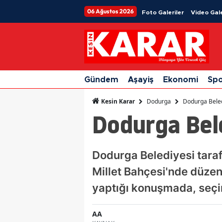
06 Ağustos 2026
Foto Galeriler
Video Gale
Gündem
Aşayiş
Ekonomi
Sp
Dodurga
Dodurga Beledi
Kesin Karar
Dodurga Bele
Dodurga Belediyesi tara
Millet Bahçesi'nde düzen
yaptığı konuşmada, seçim 
AA