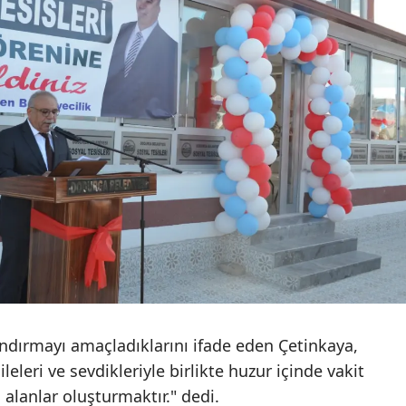
Malatya
Manisa
Kahramanmaraş
Mardin
Muğla
Muş
Nevşehir
Niğde
Ordu
ndırmayı amaçladıklarını ifade eden Çetinkaya,
Rize
eleri ve sevdikleriyle birlikte huzur içinde vakit
l alanlar oluşturmaktır." dedi.
Sakarya