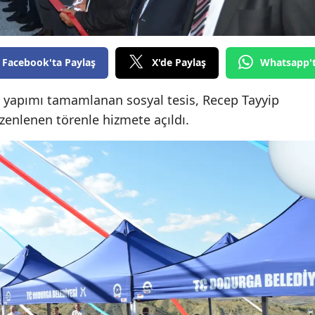
Edirne
Elazığ
Facebook'ta Paylaş
X'de Paylaş
Whatsapp'
Erzincan
 yapımı tamamlanan sosyal tesis, Recep Tayyip
Erzurum
zenlenen törenle hizmete açıldı.
Eskişehir
Gaziantep
Giresun
Gümüşhane
Hakkari
Hatay
Isparta