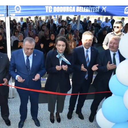
Samsun
Siirt
Sinop
Sivas
Tekirdağ
Tokat
Trabzon
Tunceli
Şanlıurfa
Uşak
Van