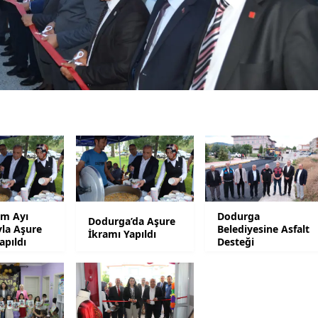
Yalova
Karabük
Kilis
Osmaniye
Düzce
m Ayı
Dodurga
Dodurga’da Aşure
yla Aşure
Belediyesine Asfalt
İkramı Yapıldı
apıldı
Desteği