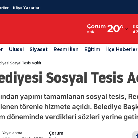
riler
Köşe Yazarları
Adana
Çorum
20
°
Adıyaman
47
Açık
Afyonkarahisar
or
Ulusal
Siyaset
Resmi İlan
Eğitim
İlçe Haberler
Ağrı
yesi Sosyal Tesis Açıldı
Amasya
diyesi Sosyal Tesis Aç
Ankara
Antalya
fından yapımı tamamlanan sosyal tesis, R
lenen törenle hizmete açıldı. Belediye Baş
Artvin
döneminde verdikleri sözleri yerine getirdi
Aydın
Balıkesir
Çorum
Yayınlanma