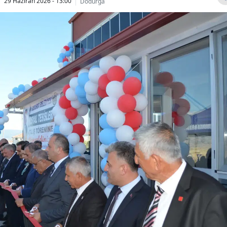
29 Haziran 2026 - 13:00
Dodurga
Bilecik
Bingöl
Bitlis
Bolu
Burdur
Bursa
Çanakkale
Çankırı
Çorum
Denizli
Diyarbakır