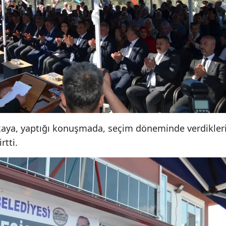
Mersin
İstanbul
İzmir
Kars
Kastamonu
Kayseri
kaya, yaptığı konuşmada, seçim döneminde verdikler
Kırklareli
rtti.
Kırşehir
Kocaeli
Konya
Kütahya