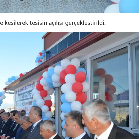
Yozgat
esilerek tesisin açılışı gerçekleştirildi.
Zonguldak
Aksaray
Bayburt
Karaman
Kırıkkale
Batman
Şırnak
Bartın
Ardahan
Iğdır