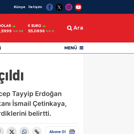
Künye
İletişim
DOLAR
EURO
Ara
,5999
55,0896
%0.05
%0.11
i
MENÜ
ıldı
ecep Tayyip Erdoğan
kanı İsmail Çetinkaya,
klerini belirtti.
Abone Ol