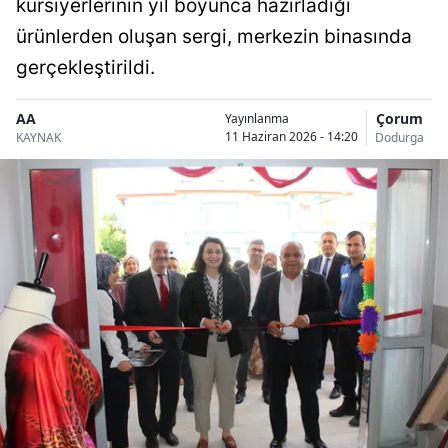
kursiyerlerinin yıl boyunca hazırladığı
Bilecik
ürünlerden oluşan sergi, merkezin binasında
Bingöl
gerçekleştirildi.
Bitlis
AA
Çorum
Yayınlanma
11 Haziran 2026 - 14:20
KAYNAK
Dodurga
Bolu
Burdur
Bursa
Çanakkale
Çankırı
Çorum
Denizli
Diyarbakır