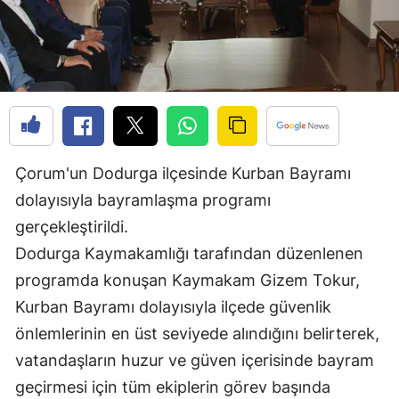
Edirne
Elazığ
Erzincan
Erzurum
Eskişehir
Çorum'un Dodurga ilçesinde Kurban Bayramı
dolayısıyla bayramlaşma programı
Gaziantep
gerçekleştirildi.
Giresun
Dodurga Kaymakamlığı tarafından düzenlenen
Gümüşhane
programda konuşan Kaymakam Gizem Tokur,
Kurban Bayramı dolayısıyla ilçede güvenlik
Hakkari
önlemlerinin en üst seviyede alındığını belirterek,
Hatay
vatandaşların huzur ve güven içerisinde bayram
geçirmesi için tüm ekiplerin görev başında
Isparta