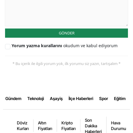
Yozgat
Zonguldak
GÖNDER
Aksaray
Yorum yazma kurallarını
okudum ve kabul ediyorum
Bayburt
Karaman
* Bu içerik ile ilgili yorum yok, ilk yorumu siz yazın, tartışalım *
Kırıkkale
Batman
Şırnak
Gündem
Teknoloji
Aşayiş
İlçe Haberleri
Spor
Eğitim
Bartın
Son
Ardahan
Döviz
Altın
Kripto
Hava
Dakika
Kurları
Fiyatları
Fiyatları
Durumu
Haberleri
Iğdır