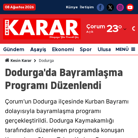
08 Ağustos 2026
Künye
İletişim
Adana
Çorum
23
°
Adıyaman
Açık
Afyonkarahisar
Gündem
Aşayiş
Ekonomi
Spor
Ulusal
Siyaset
MENÜ
Ağrı
Dodurga
Kesin Karar
Dodurga'da Bayramlaşma
Amasya
Programı Düzenlendi
Ankara
Antalya
Çorum'un Dodurga ilçesinde Kurban Bayramı
Artvin
dolayısıyla bayramlaşma programı
Aydın
gerçekleştirildi. Dodurga Kaymakamlığı
tarafından düzenlenen programda konuşan
Balıkesir