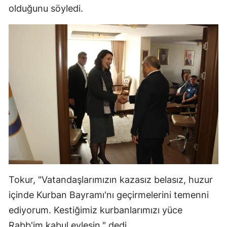
olduğunu söyledi.
Mersin
İstanbul
İzmir
Kars
Kastamonu
Kayseri
Kırklareli
Kırşehir
Tokur, "Vatandaşlarımızın kazasız belasız, huzur
Kocaeli
içinde Kurban Bayramı'nı geçirmelerini temenni
Konya
ediyorum. Kestiğimiz kurbanlarımızı yüce
Kütahya
Rabb'im kabul eylesin." dedi.