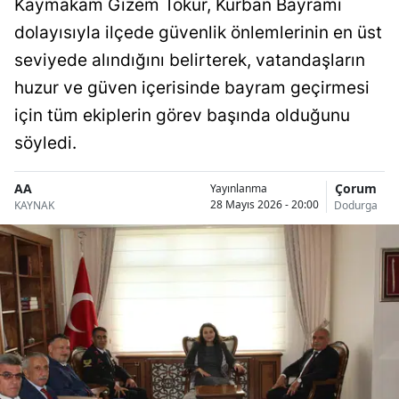
Kaymakam Gizem Tokur, Kurban Bayramı
Bilecik
dolayısıyla ilçede güvenlik önlemlerinin en üst
Bingöl
seviyede alındığını belirterek, vatandaşların
huzur ve güven içerisinde bayram geçirmesi
Bitlis
için tüm ekiplerin görev başında olduğunu
Bolu
söyledi.
Burdur
AA
Çorum
Yayınlanma
Bursa
28 Mayıs 2026 - 20:00
KAYNAK
Dodurga
Çanakkale
Çankırı
Çorum
Denizli
Diyarbakır