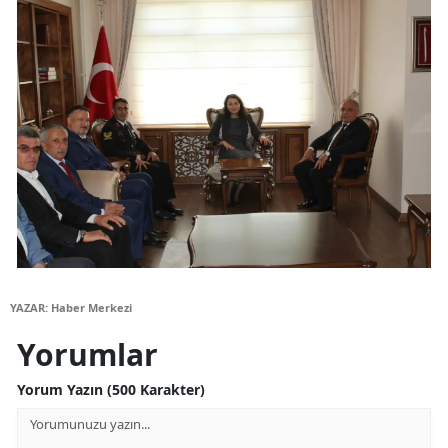
Samsun
Siirt
Sinop
Sivas
Tekirdağ
Tokat
Trabzon
YAZAR: Haber Merkezi
Tunceli
Yorumlar
Şanlıurfa
Yorum Yazın (500 Karakter)
Uşak
Van