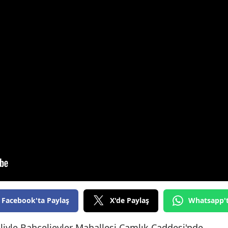
Bilecik
Bingöl
Bitlis
Bolu
Burdur
Bursa
Çanakkale
Çankırı
Çorum
Denizli
Facebook'ta Paylaş
X'de Paylaş
Whatsapp'
Diyarbakır
iliyle Bahçelievler Mahallesi Çamlık Caddesi'nde