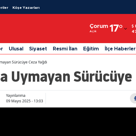
riler
Köşe Yazarları
Adana
Çorum
17
°
Adıyaman
4
Açık
Afyonkarahisar
or
Ulusal
Siyaset
Resmi İlan
Eğitim
İlçe Haberler
Ağrı
Uymayan Sürücüye Ceza Yağdı
Amasya
ına Uymayan Sürücüye
Ankara
Antalya
Yayınlanma
09 Mayıs 2025 - 13:03
Artvin
Aydın
Balıkesir