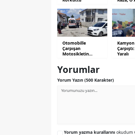
Kamera
Otomobille
Kamyon 
Çarpışan
Çarpıştı:
Motosikletin
Yaralı
Sürücüsü Yaralandı
Yorumlar
Yorum Yazın (500 Karakter)
Yorum yazma kurallarını
okudum v