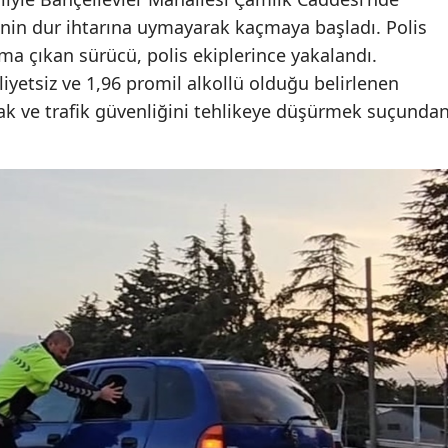
Edirne
inin dur ihtarına uymayarak kaçmaya başladı. Polis
ma çıkan sürücü, polis ekiplerince yakalandı.
Elazığ
iyetsiz ve 1,96 promil alkollü olduğu belirlenen
Erzincan
ak ve trafik güvenliğini tehlikeye düşürmek suçunda
Erzurum
Eskişehir
Gaziantep
Giresun
Gümüşhane
Hakkari
Hatay
Isparta