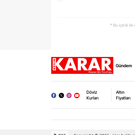
* Bu içerik ile
Gündem
Döviz
Altın
Kurları
Fiyatları