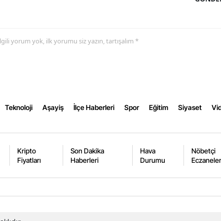
Samsun
Siirt
 ilgili yorum yok, ilk yorumu siz yazın, tartışalım *
Sinop
Sivas
Tekirdağ
Teknoloji
Aşayiş
İlçe Haberleri
Spor
Eğitim
Siyaset
Vid
Tokat
Trabzon
Kripto
Son Dakika
Hava
Nöbetçi
Tunceli
Fiyatları
Haberleri
Durumu
Eczanele
Şanlıurfa
Uşak
Van