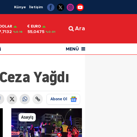
Künye
İletişim
DOLAR
EURO
Ara
7,7132
55,0475
%0.16
%0.01
i
MENÜ
 Ceza Yağdı
Abone Ol
Asayiş