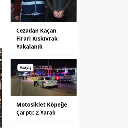
Cezadan Kaçan
n
Firari Kıskıvrak
Yakalandı
Asayiş
Motosiklet Köpeğe
Çarptı: 2 Yaralı