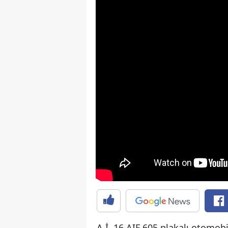
A.İ, 16 AIF 605 plakalı otomob