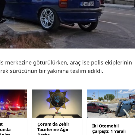
Mersin
İstanbul
İzmir
Kars
Kastamonu
lis merkezine götürülürken, araç ise polis ekiplerinin
Kayseri
erek sürücünün bir yakınına teslim edildi.
Kırklareli
Kırşehir
Kocaeli
Konya
ıt
Çorum'da Zehir
İki Otomobil
nunda
Tacirlerine Ağır
Çarpıştı: 1 Yaralı
Kütahya
Anlar
Darbe