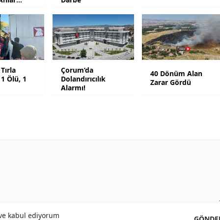
da
Malatya
Manisa
Kahramanmaraş
Tırla
Çorum’da
40 Dönüm Alan
Mardin
 1 Ölü, 1
Dolandırıcılık
Zarar Gördü
Alarmı!
Muğla
Muş
Nevşehir
Niğde
Ordu
Rize
e kabul ediyorum
Sakarya
GÖNDE