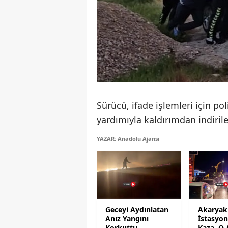
Sürücü, ifade işlemleri için po
yardımıyla kaldırımdan indiril
YAZAR: Anadolu Ajansı
Geceyi Aydınlatan
Akaryak
Anız Yangını
İstasyo
Korkuttu
Kaza, O 